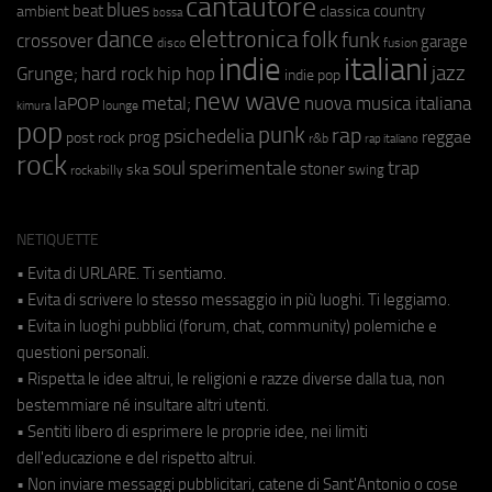
cantautore
blues
beat
country
ambient
classica
bossa
elettronica
dance
folk
funk
crossover
garage
fusion
disco
indie
italiani
jazz
hip hop
Grunge;
hard rock
indie pop
new wave
metal;
nuova musica italiana
laPOP
lounge
kimura
pop
punk
rap
psichedelia
reggae
prog
post rock
r&b
rap italiano
rock
soul
sperimentale
trap
stoner
ska
swing
rockabilly
NETIQUETTE
• Evita di URLARE. Ti sentiamo.
• Evita di scrivere lo stesso messaggio in più luoghi. Ti leggiamo.
• Evita in luoghi pubblici (forum, chat, community) polemiche e
questioni personali.
• Rispetta le idee altrui, le religioni e razze diverse dalla tua, non
bestemmiare né insultare altri utenti.
• Sentiti libero di esprimere le proprie idee, nei limiti
dell'educazione e del rispetto altrui.
• Non inviare messaggi pubblicitari, catene di Sant'Antonio o cose