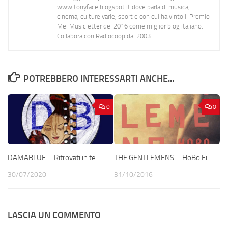
www.tonyface.blogspot.it dove parla di musica,
cinema, culture varie, sport e con cui ha vinto il Premio
Mei Musicletter del 2016 come miglior blog italiano.
Collabora con Radiocoop dal 2003.
POTREBBERO INTERESSARTI ANCHE...
0
0
DAMABLUE – Ritrovati in te
THE GENTLEMENS – HoBo Fi
30/07/2020
31/10/2016
LASCIA UN COMMENTO