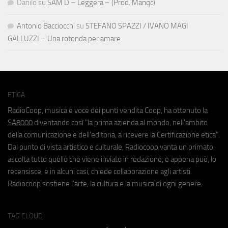
Danilo
su
SAM D – Leggera – (Prod. Manqc)
Antonio Bacciocchi
su
STEFANO SPAZZI / IVANO MAGI
GALLUZZI – Una rotonda per amare
ETICA
RadioCoop, musica e voce dei punti vendita Coop, ha ottenuto la
SA8000
diventando così "la prima azienda al mondo, nell'ambito
della comunicazione e dell'editoria, a ricevere la Certificazione etica".
Dal punto di vista artistico e culturale, Radiocoop vanta un primato:
ascolta tutto quello che viene inviato in redazione, e appena può, lo
recensisce, e in alcuni casi, chiede collaborazione agli artisti.
Radiocoop sostiene l'arte, la cultura e la musica di ogni genere.
TAG CLOUD