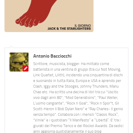
Antonio Bacciocchi
Scrittore, musicista, blogger. Ha militato come
batterista in una ventina di gruppi (tra cui Not Moving,
Link Quartet, Lilith), incidendo una cinquantina di dischi
e suonando in tutta Italia, Europa e USA e aprendo per
Clash, Iggy and the Stooges, Johnny Thunders, Manu
Chao etc. Ha scritto una decina di libri tra cui "Uscito
vivo dagli anni 80", "Mod Generations", "Paul Weller,
L’uomo cangiante", "Rock n Goal", "Rock n Spor"t, Gil
Scott-Heron Il Bob Dylan Nero" e "Ray Charles- Il genio
senza tempo". Collabora con i mensili “Classic Rock”,
"Vinile" e i quotidiani “Il Manifesto” e “Libertà”. E' tra i
giurati del Premio Tenco e del Rockol Awards. Da sedici
anni aggiorna quotidianamente il suo blog