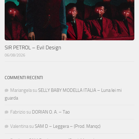
SIR PETROL – Evil Design
06/08/2026
COMMENTI RECENTI
Mariangela
su
SELLY BABY MODELLA ITALIA – Luna lei mi
guarda
Fabrizio
su
DORIAN O. A. – Tao
Valentina
su
SAM D – Leggera – (Prod. Manqc)