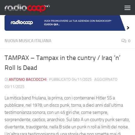
Salta al contenuto
NUOVA MUSICA ITALIANA
0
TAMPAX – Tampax in the cuntry / Iraq ‘n’
Roll Is Dead
DI
ANTONIO BACCIOCCHI
· PUBBLICATO
04/11/2025
· AGGIORNATO
03/11/2025
La mitica band friulana, la prima, con i conterranei Hitler SS a
pubblicare, nel 1978, un disco punk, torna, a dieci anni dall’ultima
testimonianza sonora, con un 45 giri che, come sempre,
sorprendente, caotico, anarchico. Sul lato A un country punk serrato,
divertente, travolgente, nella B side un punk n roll ai limiti del noise.
Un’altra rara testimonianza di una storia che non smette mai di