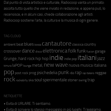
Dal punto di vista artistico e culturale, Radiocoop vanta un primato:
ascolta tutto quello che viene inviato in redazione, e appena può, lo
recensisce, e in alcuni casi, chiede collaborazione agli artisti.
Radiocoop sostiene l'arte, la cultura e la musica di ogni genere.
TAG CLOUD
cantautore
blues
beat
country
ambient
classica
bossa
elettronica
dance
folk
funk
crossover
garage
fusion
disco
indie
italiani
jazz
hip hop
Grunge;
hard rock
indie pop
new wave
nuova musica italiana
metal;
laPOP
lounge
kimura
pop
punk
rap
psichedelia
reggae
prog
post rock
r&b
rap italiano
rock
soul
sperimentale
trap
stoner
ska
swing
rockabilly
NETIQUETTE
• Evita di URLARE. Ti sentiamo.
• Evita di scrivere lo stesso messaggio in più luoghi. Ti leggiamo.