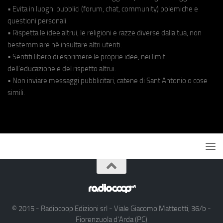
• Evita in luoghi pubblici (forum, chat, community) polemiche e
questioni personali.
• Rispetta le idee altrui, le religioni e razze diverse dalla tua, non
bestemmiare né insultare altri utenti.
• Sentiti libero di esprimere le proprie idee, nei limiti
dell'educazione e del rispetto altrui.
• Non inviare messaggi pubblicitari, catene di Sant'Antonio o cose
simili.
© 2015 - Radiocoop Edizioni srl - Viale Giacomo Matteotti, 36/b -
Fiorenzuola d'Arda (PC)