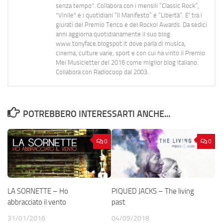
senza tempo". Collabora con i mensili “Classic Rock”,
"Vinile" e i quotidiani “Il Manifesto” e “Libertà”. E' tra i
giurati del Premio Tenco e del Rockol Awards. Da sedici
anni aggiorna quotidianamente il suo blog
www.tonyface.blogspot.it dove parla di musica,
cinema, culture varie, sport e con cui ha vinto il Premio
Mei Musicletter del 2016 come miglior blog italiano.
Collabora con Radiocoop dal 2003.
POTREBBERO INTERESSARTI ANCHE...
0
0
LA SORNETTE – Ho
PIQUED JACKS – The living
abbracciato il vento
past
31/01/2016
04/09/2018