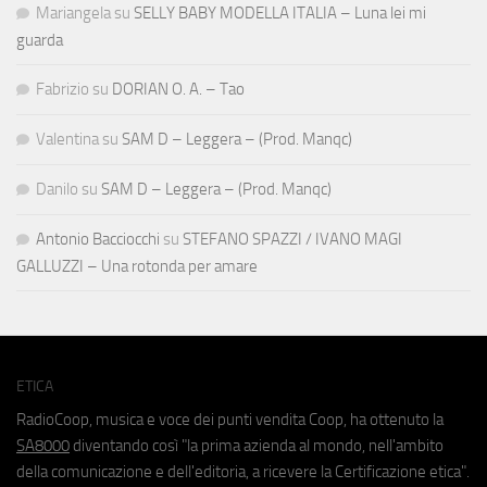
Mariangela
su
SELLY BABY MODELLA ITALIA – Luna lei mi
guarda
Fabrizio
su
DORIAN O. A. – Tao
Valentina
su
SAM D – Leggera – (Prod. Manqc)
Danilo
su
SAM D – Leggera – (Prod. Manqc)
Antonio Bacciocchi
su
STEFANO SPAZZI / IVANO MAGI
GALLUZZI – Una rotonda per amare
ETICA
RadioCoop, musica e voce dei punti vendita Coop, ha ottenuto la
SA8000
diventando così "la prima azienda al mondo, nell'ambito
della comunicazione e dell'editoria, a ricevere la Certificazione etica".