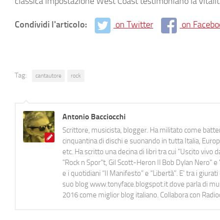
classica impostazione West Coast testimoniano la vitalit
Condividi l'articolo:
on Twitter
on Facebo
Tag:
cantautore
rock
Antonio Bacciocchi
Scrittore, musicista, blogger. Ha militato come batter
cinquantina di dischi e suonando in tutta Italia, E
etc. Ha scritto una decina di libri tra cui "Uscito viv
"Rock n Spor"t, Gil Scott-Heron Il Bob Dylan Nero" e "
e i quotidiani “Il Manifesto” e “Libertà”. E' tra i gi
suo blog www.tonyface.blogspot.it dove parla di music
2016 come miglior blog italiano. Collabora con Radi