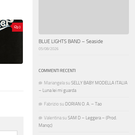
0
BLUE LIGHTS BAND – Seaside
05/08/2026
COMMENTI RECENTI
Mariangela
su
SELLY BABY MODELLA ITALIA
– Luna lei mi guarda
Fabrizio
su
DORIAN O. A. – Tao
Valentina
su
SAM D – Leggera – (Prod.
Manqc)