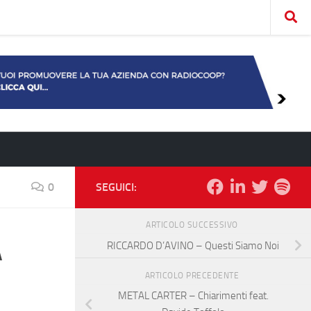
0
SEGUICI:
ARTICOLO SUCCESSIVO
A
RICCARDO D’AVINO – Questi Siamo Noi
ARTICOLO PRECEDENTE
METAL CARTER – Chiarimenti feat.