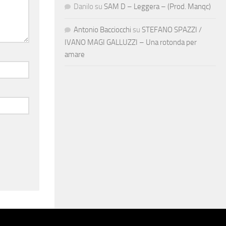
Danilo
su
SAM D – Leggera – (Prod. Manqc)
Antonio Bacciocchi
su
STEFANO SPAZZI /
IVANO MAGI GALLUZZI – Una rotonda per
amare