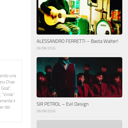
ALESSANDRO FERRETTI – Basta Walter!
06/08/2026
idendo una
Manu Chao
 Goal",
 "Vinile"
namente il
SIR PETROL – Evil Design
er del
06/08/2026