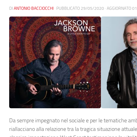
DI
ANTONIO BACCIOCCHI
· PUBBLICATO
29/05/2020
· AGGIORNATO
01
Da sempre impegnato nel sociale e per le tematiche ambi
riallacciano alla relazione tra la tragica situazione attual