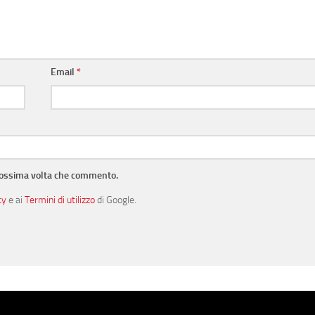
Email
*
prossima volta che commento.
cy
e ai
Termini di utilizzo
di Google.