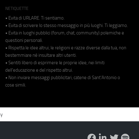
NETIQUETTE
• Evita di URLARE. Ti sentiamo.
• Evita di scrivere lo stesso messaggio in più luoghi. Ti leggiamo.
• Evita in luoghi pubblici (forum, chat, community) polemiche e
questioni personali.
• Rispetta le idee altrui, le religioni e razze diverse dalla tua, non
bestemmiare né insultare altri utenti.
• Sentiti libero di esprimere le proprie idee, nei limiti
dell'educazione e del rispetto altrui.
• Non inviare messaggi pubblicitari, catene di Sant'Antonio o
cose simili.
cy