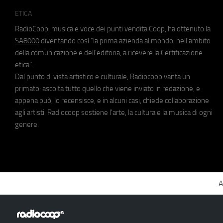
ETICA
RadioCoop, musica e voce dei punti vendita Coop, ha ottenuto la
SA8000
diventando così "la prima azienda al mondo, nell'ambito
della comunicazione e dell'editoria, a ricevere la Certificazione
etica".
Dal punto di vista artistico e culturale, Radiocoop vanta un
primato: ascolta tutto quello che viene inviato in redazione, e
appena può, lo recensisce, e in alcuni casi, chiede collaborazione
agli artisti. Radiocoop sostiene l'arte, la cultura e la musica di ogni
genere.
A