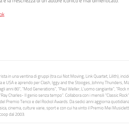
à e la freschezza di un autore iconico e mai dimenticato.
ok
ista in una ventina di gruppi (tra cui Not Moving, Link Quartet, Lilith), inc
uropa e USA e aprendo per Clash, Iggy and the Stooges, Johnny Thunders, 
o dagli anni 80", "Mod Generations", "Paul Weller, L’uomo cangiante", "Rock n
Ray Charles- Il genio senza tempo". Collabora con i mensili “Classic Rock”,
urati del Premio Tenco e del Rockol Awards. Da sedici anni aggiorna quotidia
a, cinema, culture varie, sport e con cui ha vinto il Premio Mei Musiclett
ocoop dal 2003.