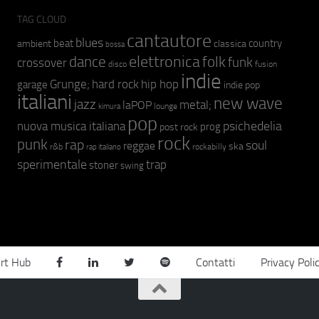
TAG CLOUD
cantautore
blues
beat
country
ambient
classica
bossa
elettronica
dance
folk
funk
crossover
fusion
disco
indie
hip hop
Grunge;
hard rock
garage
indie pop
italiani
new wave
jazz
metal;
laPOP
lounge
kimura
pop
psichedelia
nuova musica italiana
prog
post rock
rock
punk
rap
soul
reggae
ska
r&b
rockabilly
rap italiano
sperimentale
trap
stoner
swing
rt Hub
Contatti
Privacy Poli