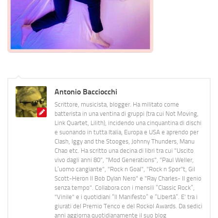
Antonio Bacciocchi
Scrittore, musicista, blogger. Ha militato come
batterista in una ventina di gruppi (tra cui Not Moving,
Link Quartet, Lilith), incidendo una cinquantina di dischi
e suonando in tutta Italia, Europa e USA e aprendo per
Clash, Iggy and the Stooges, Johnny Thunders, Manu
Chao etc. Ha scritto una decina di libri tra cui "Uscito
vivo dagli anni 80", "Mod Generations", "Paul Weller,
L’uomo cangiante", "Rock n Goal", "Rock n Spor"t, Gil
Scott-Heron Il Bob Dylan Nero" e "Ray Charles- Il genio
senza tempo". Collabora con i mensili “Classic Rock”,
"Vinile" e i quotidiani “Il Manifesto” e “Libertà”. E' tra i
giurati del Premio Tenco e del Rockol Awards. Da sedici
anni aggiorna quotidianamente il suo blog