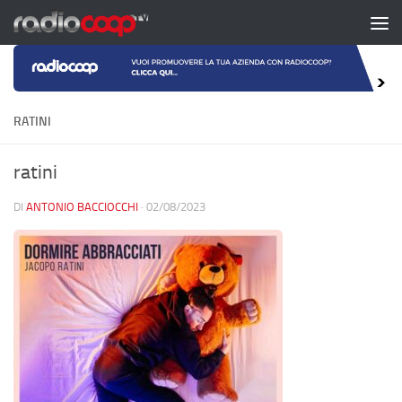
Salta al contenuto
RATINI
ratini
DI
ANTONIO BACCIOCCHI
·
02/08/2023