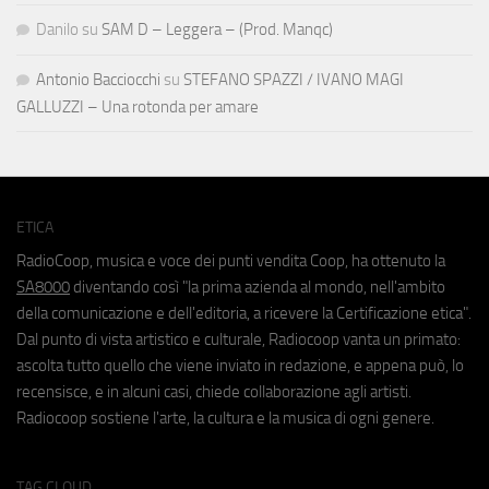
Danilo
su
SAM D – Leggera – (Prod. Manqc)
Antonio Bacciocchi
su
STEFANO SPAZZI / IVANO MAGI
GALLUZZI – Una rotonda per amare
ETICA
RadioCoop, musica e voce dei punti vendita Coop, ha ottenuto la
SA8000
diventando così "la prima azienda al mondo, nell'ambito
della comunicazione e dell'editoria, a ricevere la Certificazione etica".
Dal punto di vista artistico e culturale, Radiocoop vanta un primato:
ascolta tutto quello che viene inviato in redazione, e appena può, lo
recensisce, e in alcuni casi, chiede collaborazione agli artisti.
Radiocoop sostiene l'arte, la cultura e la musica di ogni genere.
TAG CLOUD