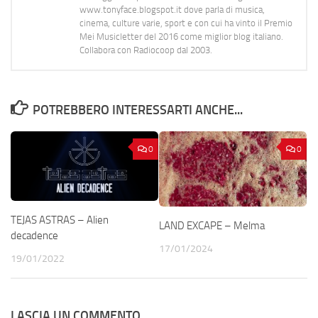
www.tonyface.blogspot.it dove parla di musica,
cinema, culture varie, sport e con cui ha vinto il Premio
Mei Musicletter del 2016 come miglior blog italiano.
Collabora con Radiocoop dal 2003.
POTREBBERO INTERESSARTI ANCHE...
0
0
TEJAS ASTRAS – Alien
LAND EXCAPE – Melma
decadence
17/01/2024
19/01/2022
LASCIA UN COMMENTO