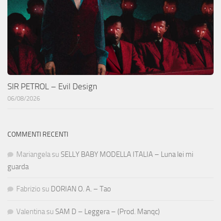
SIR PETROL – Evil Design
06/08/2026
COMMENTI RECENTI
Mariangela
su
SELLY BABY MODELLA ITALIA – Luna lei mi
guarda
Fabrizio
su
DORIAN O. A. – Tao
Valentina
su
SAM D – Leggera – (Prod. Manqc)