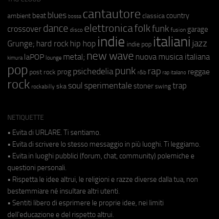
cantautore
blues
beat
country
ambient
classica
bossa
elettronica
dance
folk
funk
crossover
garage
fusion
disco
indie
italiani
jazz
hip hop
Grunge;
hard rock
indie pop
new wave
metal;
nuova musica italiana
laPOP
lounge
kimura
pop
punk
rap
psichedelia
reggae
prog
post rock
r&b
rap italiano
rock
soul
sperimentale
trap
stoner
ska
swing
rockabilly
NETIQUETTE
• Evita di URLARE. Ti sentiamo.
• Evita di scrivere lo stesso messaggio in più luoghi. Ti leggiamo.
• Evita in luoghi pubblici (forum, chat, community) polemiche e
questioni personali.
• Rispetta le idee altrui, le religioni e razze diverse dalla tua, non
bestemmiare né insultare altri utenti.
• Sentiti libero di esprimere le proprie idee, nei limiti
dell'educazione e del rispetto altrui.