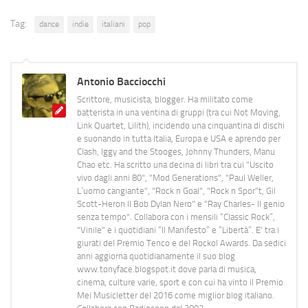
Tag:
dance
indie
italiani
pop
Antonio Bacciocchi
Scrittore, musicista, blogger. Ha militato come
batterista in una ventina di gruppi (tra cui Not Moving,
Link Quartet, Lilith), incidendo una cinquantina di dischi
e suonando in tutta Italia, Europa e USA e aprendo per
Clash, Iggy and the Stooges, Johnny Thunders, Manu
Chao etc. Ha scritto una decina di libri tra cui "Uscito
vivo dagli anni 80", "Mod Generations", "Paul Weller,
L’uomo cangiante", "Rock n Goal", "Rock n Spor"t, Gil
Scott-Heron Il Bob Dylan Nero" e "Ray Charles- Il genio
senza tempo". Collabora con i mensili “Classic Rock”,
"Vinile" e i quotidiani “Il Manifesto” e “Libertà”. E' tra i
giurati del Premio Tenco e del Rockol Awards. Da sedici
anni aggiorna quotidianamente il suo blog
www.tonyface.blogspot.it dove parla di musica,
cinema, culture varie, sport e con cui ha vinto il Premio
Mei Musicletter del 2016 come miglior blog italiano.