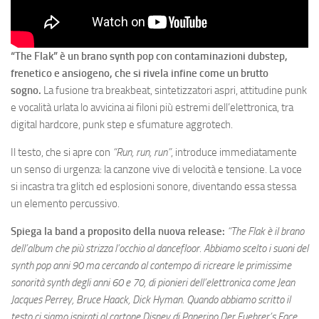
“The Flak” è un brano synth pop con contaminazioni dubstep,
frenetico e ansiogeno, che si rivela infine come un brutto
sogno.
La fusione tra breakbeat, sintetizzatori aspri, attitudine punk
e vocalità urlata lo avvicina ai filoni più estremi dell’elettronica, tra
digital hardcore, punk step e sfumature aggrotech.
Il testo, che si apre con
“Run, run, run”
, introduce immediatamente
un senso di urgenza: la canzone vive di velocità e tensione. La voce
si incastra tra glitch ed esplosioni sonore, diventando essa stessa
un elemento percussivo.
Spiega la band a proposito della nuova release:
“The Flak è il brano
dell’album che più strizza l’occhio al dancefloor. Abbiamo scelto i suoni del
synth pop anni 90 ma cercando al contempo di ricreare le primissime
sonorità synth degli anni 60 e 70, di pionieri dell’elettronica come Jean
Jacques Perrey, Bruce Haack, Dick Hyman. Quando abbiamo scritto il
testo ci siamo ispirati al cartone Disney di Paperino Der Fuehrer’s Face