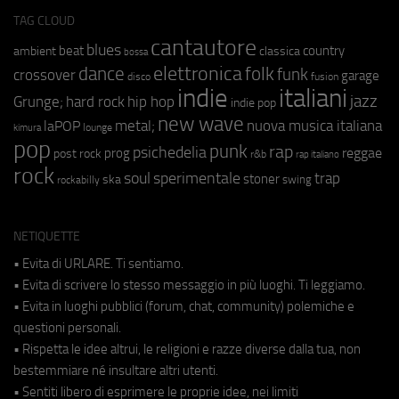
TAG CLOUD
cantautore
blues
beat
country
ambient
classica
bossa
elettronica
dance
folk
funk
crossover
garage
fusion
disco
indie
italiani
jazz
hip hop
Grunge;
hard rock
indie pop
new wave
metal;
nuova musica italiana
laPOP
lounge
kimura
pop
punk
rap
psichedelia
reggae
prog
post rock
r&b
rap italiano
rock
soul
sperimentale
trap
stoner
ska
swing
rockabilly
NETIQUETTE
• Evita di URLARE. Ti sentiamo.
• Evita di scrivere lo stesso messaggio in più luoghi. Ti leggiamo.
• Evita in luoghi pubblici (forum, chat, community) polemiche e
questioni personali.
• Rispetta le idee altrui, le religioni e razze diverse dalla tua, non
bestemmiare né insultare altri utenti.
• Sentiti libero di esprimere le proprie idee, nei limiti