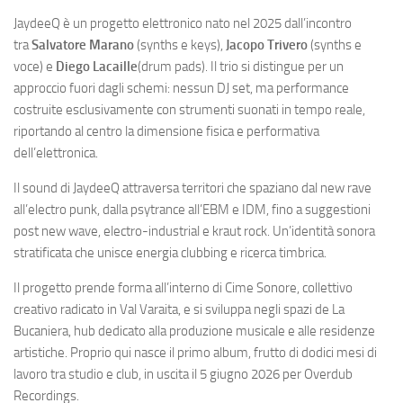
JaydeeQ è un progetto elettronico nato nel 2025 dall’incontro
tra
Salvatore Marano
(synths e keys),
Jacopo Trivero
(synths e
voce) e
Diego Lacaille
(drum pads). Il trio si distingue per un
approccio fuori dagli schemi: nessun DJ set, ma performance
costruite esclusivamente con strumenti suonati in tempo reale,
riportando al centro la dimensione fisica e performativa
dell’elettronica.
Il sound di JaydeeQ attraversa territori che spaziano dal new rave
all’electro punk, dalla psytrance all’EBM e IDM, fino a suggestioni
post new wave, electro-industrial e kraut rock. Un’identità sonora
stratificata che unisce energia clubbing e ricerca timbrica.
Il progetto prende forma all’interno di Cime Sonore, collettivo
creativo radicato in Val Varaita, e si sviluppa negli spazi de La
Bucaniera, hub dedicato alla produzione musicale e alle residenze
artistiche. Proprio qui nasce il primo album, frutto di dodici mesi di
lavoro tra studio e club, in uscita il 5 giugno 2026 per Overdub
Recordings.