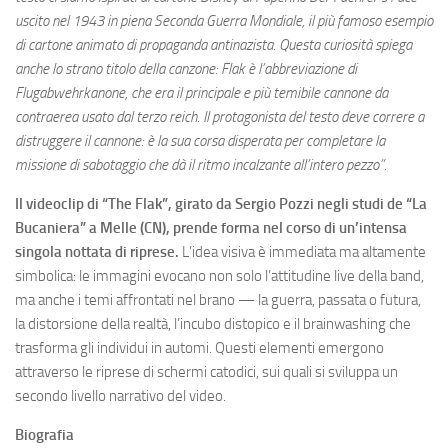
uscito nel 1943 in piena Seconda Guerra Mondiale, il più famoso esempio
di cartone animato di propaganda antinazista. Questa curiosità spiega
anche lo strano titolo della canzone: Flak è l’abbreviazione di
Flugabwehrkanone, che era il principale e più temibile cannone da
contraerea usato dal terzo reich. Il protagonista del testo deve correre a
distruggere il cannone: è la sua corsa disperata per completare la
missione di sabotaggio che dà il ritmo incalzante all’intero pezzo”.
Il videoclip di “The Flak”, girato da Sergio Pozzi negli studi de “La
Bucaniera” a Melle (CN), prende forma nel corso di un’intensa
singola nottata di riprese.
L’idea visiva è immediata ma altamente
simbolica: le immagini evocano non solo l’attitudine live della band,
ma anche i temi affrontati nel brano — la guerra, passata o futura,
la distorsione della realtà, l’incubo distopico e il brainwashing che
trasforma gli individui in automi. Questi elementi emergono
attraverso le riprese di schermi catodici, sui quali si sviluppa un
secondo livello narrativo del video.
Biografia