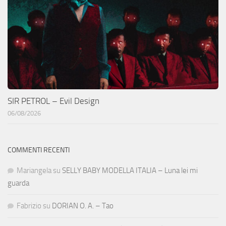
SIR PETROL – Evil Design
06/08/2026
COMMENTI RECENTI
Mariangela
su
SELLY BABY MODELLA ITALIA – Luna lei mi
guarda
Fabrizio
su
DORIAN O. A. – Tao