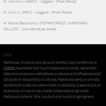
Valentina
su
SAM D – Leggera – (Prod. Manqc)
Danilo
su
SAM D – Leggera – (Prod. Manqc)
Antonio Bacciocchi
su
STEFANO SPAZZI / IVANO MAGI
GALLUZZI – Una rotonda per amare
ETICA
RadioCoop, musica e voce dei punti vendita Coop, ha ottenuto la
SA8000
diventando così "la prima azienda al mondo, nell'ambito
della comunicazione e dell'editoria, a ricevere la Certificazione etica".
Dal punto di vista artistico e culturale, Radiocoop vanta un primato:
ascolta tutto quello che viene inviato in redazione, e appena può, lo
recensisce, e in alcuni casi, chiede collaborazione agli artisti.
Radiocoop sostiene l'arte, la cultura e la musica di ogni genere.