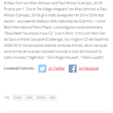
di New York con Marc Johnson and Paul Motian (Camjazz, 2010).
Proprio per il
“Live at The Village Vanguard”
con Marc Johnson e Paul
Motian (Camjazz, 2010) gli è stato assegnato nel 2014 l
‘Echo Jazz
Award
– equivalente tedesco dello statunitense Grammy – come
Best International Piano Player. La prestigiosa rivista americana
“Down Beat”
ha incluso il suo CD
“Live in Paris”
, in trio con Hein Van
de Geyn e André Ceccarelli (Challenge), tra i migliori CD del decennio
2000/2010. Ha composto diverse centinaia di brani, alcuni dei quali
sono ormai veri e propri standard suonati e incisi da musicisti di
tutto il mondo (“
Night bird
”, “
Don’t forget the poet
”, “
Fellini’s waltz
”).
Condividi l'articolo:
on Twitter
on Facebook
Tag:
blues
indie
italiani
jazz