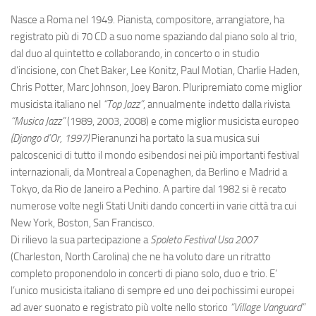
Nasce a Roma nel 1949. Pianista, compositore, arrangiatore, ha
registrato più di 70 CD a suo nome spaziando dal piano solo al trio,
dal duo al quintetto e collaborando, in concerto o in studio
d’incisione, con Chet Baker, Lee Konitz, Paul Motian, Charlie Haden,
Chris Potter, Marc Johnson, Joey Baron. Pluripremiato come miglior
musicista italiano nel
“Top Jazz”
, annualmente indetto dalla rivista
“Musica Jazz”
(1989, 2003, 2008) e come miglior musicista europeo
(Django d’Or, 1997)
Pieranunzi ha portato la sua musica sui
palcoscenici di tutto il mondo esibendosi nei più importanti festival
internazionali, da Montreal a Copenaghen, da Berlino e Madrid a
Tokyo, da Rio de Janeiro a Pechino. A partire dal 1982 si è recato
numerose volte negli Stati Uniti dando concerti in varie città tra cui
New York, Boston, San Francisco.
Di rilievo la sua partecipazione a
Spoleto Festival Usa 2007
(Charleston, North Carolina) che ne ha voluto dare un ritratto
completo proponendolo in concerti di piano solo, duo e trio. E’
l’unico musicista italiano di sempre ed uno dei pochissimi europei
ad aver suonato e registrato più volte nello storico
“Village Vanguard”