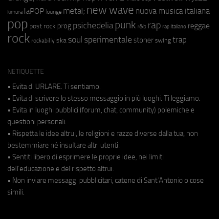
new wave
metal;
nuova musica italiana
laPOP
lounge
kimura
pop
punk
rap
psichedelia
reggae
prog
post rock
r&b
rap italiano
rock
soul
sperimentale
trap
stoner
ska
swing
rockabilly
NETIQUETTE
• Evita di URLARE. Ti sentiamo.
• Evita di scrivere lo stesso messaggio in più luoghi. Ti leggiamo.
• Evita in luoghi pubblici (forum, chat, community) polemiche e
questioni personali.
• Rispetta le idee altrui, le religioni e razze diverse dalla tua, non
bestemmiare né insultare altri utenti.
• Sentiti libero di esprimere le proprie idee, nei limiti
dell'educazione e del rispetto altrui.
• Non inviare messaggi pubblicitari, catene di Sant'Antonio o cose
simili.