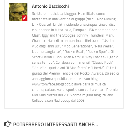
Antonio Bacciocchi
Scrittore, musicista, blogger. Ha militato come
batterista in una ventina di gruppi (tra cui Not Moving,
Link Quartet, Lilith), incidendo una cinquantina di dischi
e suonando in tutta Italia, Europa e USA e aprendo per
Clash, Iggy and the Stooges, Johnny Thunders, Manu
Chao etc. Ha scritto una decina di libri tra cui "Uscito
vivo dagli anni 80", "Mod Generations", "Paul Weller,
L’uomo cangiante", "Rock n Goal", "Rock n Spor"t, Gil
Scott-Heron Il Bob Dylan Nero" e "Ray Charles- Il genio
senza tempo". Collabora con i mensili “Classic Rock”,
"Vinile" e i quotidiani “Il Manifesto” e “Libertà”. E' tra i
giurati del Premio Tenco e del Rockol Awards. Da sedici
anni aggiorna quotidianamente il suo blog
www.tonyface.blogspot.it dove parla di musica,
cinema, culture varie, sport e con cui ha vinto il Premio
Mei Musicletter del 2016 come miglior blog italiano.
Collabora con Radiocoop dal 2003.
POTREBBERO INTERESSARTI ANCHE...