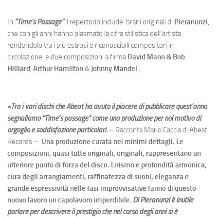
In
“Time’s Passage”
il repertorio include brani originali di
Pieranunzi
,
che con gli anni hanno plasmato la cifra stilistica dell’artista
rendendolo tra i più estrosi e riconoscibili compositori in
circolazione, e due composizioni a firma
David Mann & Bob
Hilliard
,
Arthur Hamilton
&
Johnny Mandel
..
«Tra i vari dischi che Abeat ha avuto il piacere di pubblicare quest’anno
segnaliamo “Time’s passage” come una produzione per noi motivo di
orgoglio e soddisfazione particolari.
– Racconta Mario Caccia di Abeat
Records –
Una produzione curata nei minimi dettagli. Le
composizioni, quasi tutte originali, originali, rappresentano un
ulteriore punto di forza del disco. Lirismo e profondità armonica,
cura degli arrangiamenti, raffinatezza di suoni, eleganza e
grande espressività nelle fasi improvvisative fanno di questo
nuovo lavoro un capolavoro imperdibile
. Di Pieranunzi è inutile
parlare per descrivere il prestigio che nel corso degli anni si è