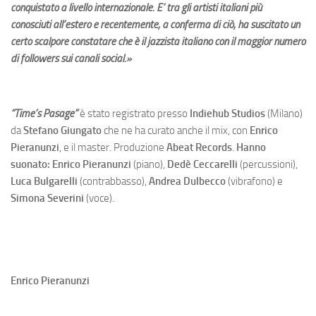
conquistato a livello internazionale. E’ tra gli artisti italiani più
conosciuti all’estero e recentemente, a conferma di ciò, ha suscitato un
certo scalpore constatare che è il jazzista italiano con il maggior numero
di followers sui canali social.
»
“Time’s Pasage”
è stato registrato presso
Indiehub Studios
(Milano)
da
Stefano Giungato
che ne ha curato anche il mix, con
Enrico
Pieranunzi
, e il master. Produzione
Abeat Records
.
Hanno
suonato: Enrico
Pieranunzi
(piano),
Dedè Ceccarelli
(percussioni),
Luca Bulgarelli
(contrabbasso),
Andrea Dulbecco
(vibrafono) e
Simona Severini
(voce).
Enrico Pieranunzi