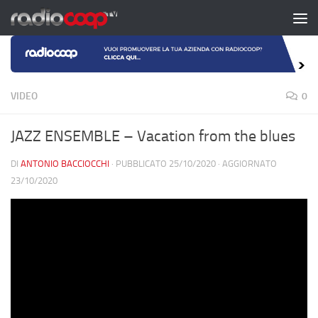
Salta al contenuto
VIDEO
0
JAZZ ENSEMBLE – Vacation from the blues
DI
ANTONIO BACCIOCCHI
· PUBBLICATO
25/10/2020
· AGGIORNATO
23/10/2020