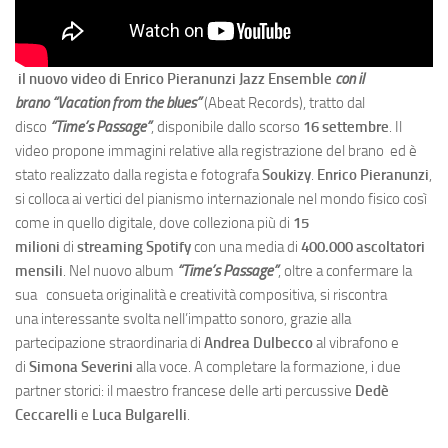
il nuovo video di Enrico Pieranunzi Jazz Ensemble
con il
brano “Vacation from the blues”
(Abeat Records), tratto dal
disco
“Time’s Passage”
, disponibile dallo scorso
16 settembre
.
Il
video propone immagini relative alla registrazione del brano ed è
stato realizzato dalla regista e fotografa
Soukizy
.
Enrico Pieranunzi
,
si colloca ai vertici del pianismo internazionale nel mondo fisico così
come in quello digitale, dove colleziona più di
15
milioni
di
streaming Spotify
con una media di
400.000
ascoltatori
mensili
. Nel nuovo album
“Time’s Passage”
, oltre a confermare la
sua consueta originalità e creatività compositiva, si riscontra
una interessante svolta nell’impatto sonoro, grazie alla
partecipazione straordinaria di
Andrea Dulbecco
al vibrafono e
di
Simona Severini
alla voce. A completare la formazione, i due
partner storici: il maestro francese delle arti percussive
Dedè
Ceccarelli
e
Luca Bulgarelli
.