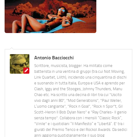
Antonio Bacciocchi
Scrittore, musicista, blogger. Ha militato come
batterista in una ventina di gruppi (tra cui Not Moving,
Link Quartet, Lilith), incidendo una cinquantina di dischi
e suonando in tutta Italia, Europa e USA e aprendo per
Clash, Iggy and the Stooges, Johnny Thunders, Manu
Chao etc. Ha scritto una decina di libri tra cui "Uscito
vivo dagli anni 80", "Mod Generations", "Paul Weller,
L’uomo cangiante", "Rock n Goal", "Rock n Spor"t, Gil
Scott-Heron Il Bob Dylan Nero" e "Ray Charles- Il genio
senza tempo". Collabora con i mensili “Classic Rock”,
"Vinile" e i quotidiani “Il Manifesto” e “Libertà”. E' tra i
giurati del Premio Tenco e del Rockol Awards. Da sedici
anni aggiorna quotidianamente il suo blog