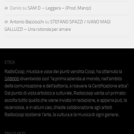
Danilo
su
SAM D – Leggera – (Prod. Manqc)
Antonio Bacciocchi
su
STEFANO SPAZZI / IVANO MAGI
GALLUZZI – Una rotonda per amare
ETICA
RadioCoop, musica e voce dei punti vendita Coop, ha ottenuto la
SA8000
diventando così "la prima azienda al mondo, nell'ambito
della comunicazione e dell'editoria, a ricevere la Certificazione etica".
Dal punto di vista artistico e culturale, Radiocoop vanta un primato:
ascolta tutto quello che viene inviato in redazione, e appena può, lo
recensisce, e in alcuni casi, chiede collaborazione agli artisti.
Radiocoop sostiene l'arte, la cultura e la musica di ogni genere.
TAG CLOUD