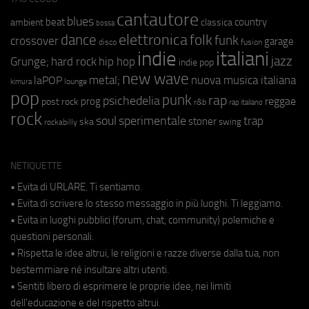
cantautore
blues
beat
country
ambient
classica
bossa
elettronica
dance
folk
funk
crossover
garage
fusion
disco
indie
italiani
jazz
hip hop
Grunge;
hard rock
indie pop
new wave
metal;
nuova musica italiana
laPOP
lounge
kimura
pop
punk
rap
psichedelia
reggae
prog
post rock
r&b
rap italiano
rock
soul
sperimentale
trap
stoner
ska
swing
rockabilly
NETIQUETTE
• Evita di URLARE. Ti sentiamo.
• Evita di scrivere lo stesso messaggio in più luoghi. Ti leggiamo.
• Evita in luoghi pubblici (forum, chat, community) polemiche e
questioni personali.
• Rispetta le idee altrui, le religioni e razze diverse dalla tua, non
bestemmiare né insultare altri utenti.
• Sentiti libero di esprimere le proprie idee, nei limiti
dell'educazione e del rispetto altrui.