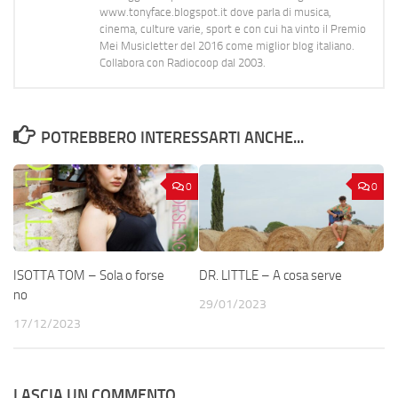
www.tonyface.blogspot.it dove parla di musica,
cinema, culture varie, sport e con cui ha vinto il Premio
Mei Musicletter del 2016 come miglior blog italiano.
Collabora con Radiocoop dal 2003.
POTREBBERO INTERESSARTI ANCHE...
0
0
ISOTTA TOM – Sola o forse
DR. LITTLE – A cosa serve
no
29/01/2023
17/12/2023
LASCIA UN COMMENTO