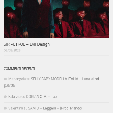
SIR PETROL – Evil Design
06/08/2026
COMMENTI RECENTI
Mariangela
su
SELLY BABY MODELLA ITALIA – Luna lei mi
guarda
Fabrizio
su
DORIAN O. A. – Tao
Valentina
su
SAM D – Leggera – (Prod. Manqc)