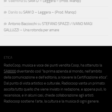
Valentina
su
SAM D – Leggera – (Prod. Manqc)
Danilo
su
SAM D – Leggera – (Prod. Manqc)
Antonio Bacciocchi
su
STEFANO SPAZZI / IVANO MAGI
GALLUZZI – Una rotonda per amare
ETICA
RadioCoop, musica e voce dei punti vendita Coop, ha ottenuto la
SA8000
diventando così "la prima azienda al mondo, nell'ambito
della comunicazione e dell'editoria, a ricevere la Certificazione etica".
Dal punto di vista artistico e culturale, Radiocoop vanta un primato:
ascolta tutto quello che viene inviato in redazione, e appena può, lo
recensisce, e in alcuni casi, chiede collaborazione agli artisti.
Radiocoop sostiene l'arte, la cultura e la musica di ogni genere.