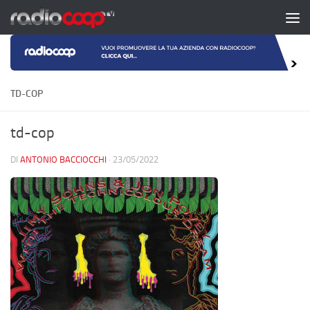
Salta al contenuto
TD-COP
td-cop
DI
ANTONIO BACCIOCCHI
·
23/05/2022