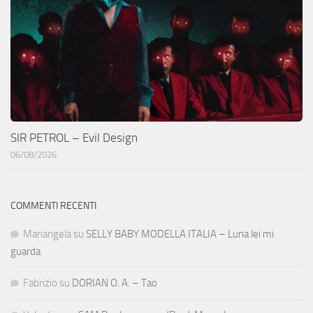
SIR PETROL – Evil Design
06/08/2026
COMMENTI RECENTI
Mariangela
su
SELLY BABY MODELLA ITALIA – Luna lei mi
guarda
Fabrizio
su
DORIAN O. A. – Tao