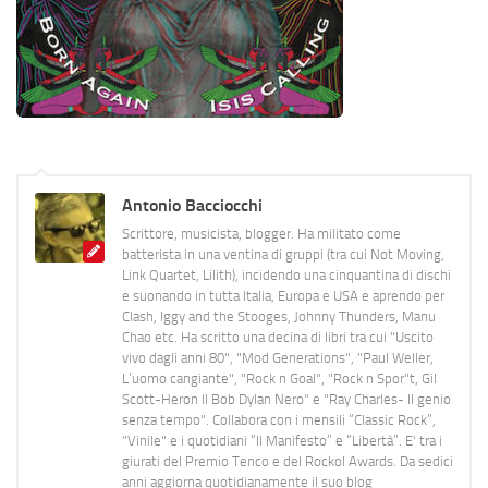
Antonio Bacciocchi
Scrittore, musicista, blogger. Ha militato come
batterista in una ventina di gruppi (tra cui Not Moving,
Link Quartet, Lilith), incidendo una cinquantina di dischi
e suonando in tutta Italia, Europa e USA e aprendo per
Clash, Iggy and the Stooges, Johnny Thunders, Manu
Chao etc. Ha scritto una decina di libri tra cui "Uscito
vivo dagli anni 80", "Mod Generations", "Paul Weller,
L’uomo cangiante", "Rock n Goal", "Rock n Spor"t, Gil
Scott-Heron Il Bob Dylan Nero" e "Ray Charles- Il genio
senza tempo". Collabora con i mensili “Classic Rock”,
"Vinile" e i quotidiani “Il Manifesto” e “Libertà”. E' tra i
giurati del Premio Tenco e del Rockol Awards. Da sedici
anni aggiorna quotidianamente il suo blog