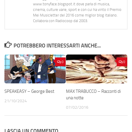
www.tonyface.blogspot.it dove parla di musica,
cinema, culture varie, sport e con cui ha vinto il Premio
Mei Musicletter del 2016 come miglior blog italiano.
Collabora con Radiocoop dal 2003.
POTREBBERO INTERESSARTI ANCHE...
0
0
SPEAKEASY – George Best
MAX TRABUCCO – Racconti di
una notte
21/10/2024
07/02/2016
LASCIA UN COMMENTO