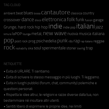
TAG CLOUD
cantautore
blues
beat
country
ambient
classica
bossa
elettronica
dance
folk
funk
crossover
garage
fusion
disco
indie
italiani
jazz
hip hop
Grunge;
hard rock
indie pop
new wave
metal;
nuova musica italiana
laPOP
lounge
kimura
pop
punk
rap
psichedelia
reggae
prog
post rock
r&b
rap italiano
rock
soul
sperimentale
trap
stoner
ska
swing
rockabilly
NETIQUETTE
• Evita di URLARE. Ti sentiamo.
• Evita di scrivere lo stesso messaggio in più luoghi. Ti leggiamo.
• Evita in luoghi pubblici (forum, chat, community) polemiche e
questioni personali.
• Rispetta le idee altrui, le religioni e razze diverse dalla tua, non
bestemmiare né insultare altri utenti.
• Sentiti libero di esprimere le proprie idee, nei limiti