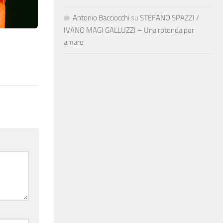
Antonio Bacciocchi
su
STEFANO SPAZZI /
IVANO MAGI GALLUZZI – Una rotonda per
amare