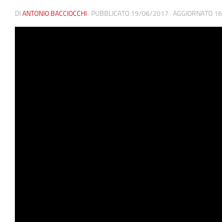
DI
ANTONIO BACCIOCCHI
· PUBBLICATO
19/06/2017
· AGGIORNATO
16