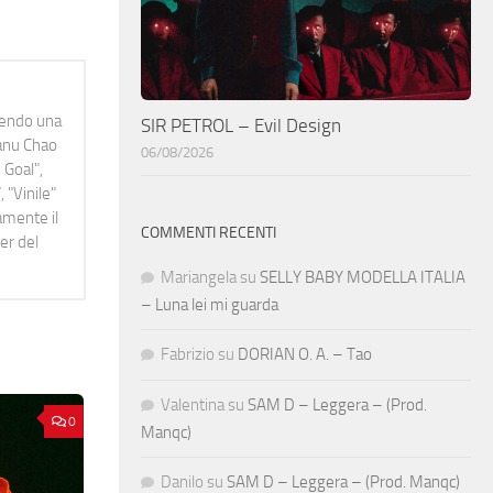
idendo una
SIR PETROL – Evil Design
Manu Chao
06/08/2026
 Goal",
 "Vinile"
namente il
COMMENTI RECENTI
er del
Mariangela
su
SELLY BABY MODELLA ITALIA
– Luna lei mi guarda
Fabrizio
su
DORIAN O. A. – Tao
Valentina
su
SAM D – Leggera – (Prod.
0
Manqc)
Danilo
su
SAM D – Leggera – (Prod. Manqc)