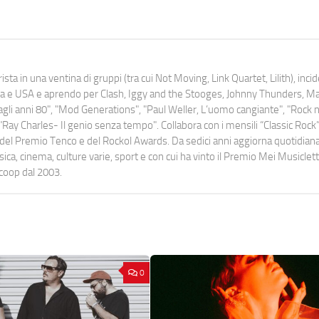
ista in una ventina di gruppi (tra cui Not Moving, Link Quartet, Lilith), inc
uropa e USA e aprendo per Clash, Iggy and the Stooges, Johnny Thunders, 
o dagli anni 80", "Mod Generations", "Paul Weller, L’uomo cangiante", "Rock n
Ray Charles- Il genio senza tempo". Collabora con i mensili “Classic Rock”,
urati del Premio Tenco e del Rockol Awards. Da sedici anni aggiorna quotidia
a, cinema, culture varie, sport e con cui ha vinto il Premio Mei Musiclett
ocoop dal 2003.
0