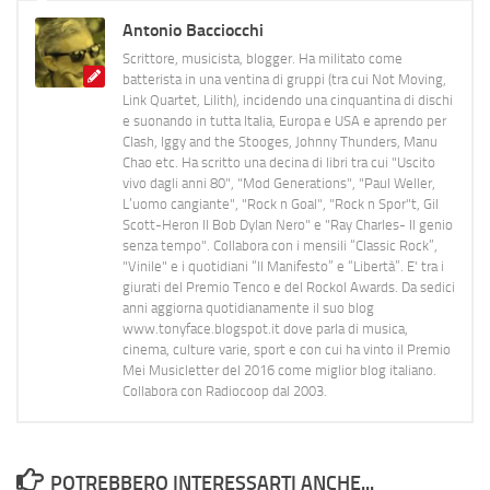
Antonio Bacciocchi
Scrittore, musicista, blogger. Ha militato come
batterista in una ventina di gruppi (tra cui Not Moving,
Link Quartet, Lilith), incidendo una cinquantina di dischi
e suonando in tutta Italia, Europa e USA e aprendo per
Clash, Iggy and the Stooges, Johnny Thunders, Manu
Chao etc. Ha scritto una decina di libri tra cui "Uscito
vivo dagli anni 80", "Mod Generations", "Paul Weller,
L’uomo cangiante", "Rock n Goal", "Rock n Spor"t, Gil
Scott-Heron Il Bob Dylan Nero" e "Ray Charles- Il genio
senza tempo". Collabora con i mensili “Classic Rock”,
"Vinile" e i quotidiani “Il Manifesto” e “Libertà”. E' tra i
giurati del Premio Tenco e del Rockol Awards. Da sedici
anni aggiorna quotidianamente il suo blog
www.tonyface.blogspot.it dove parla di musica,
cinema, culture varie, sport e con cui ha vinto il Premio
Mei Musicletter del 2016 come miglior blog italiano.
Collabora con Radiocoop dal 2003.
POTREBBERO INTERESSARTI ANCHE...