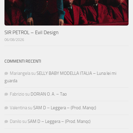
SIR PETROL – Evil Design
06/08/2026
COMMENTI RECENTI
Mariangela
su
SELLY BABY MODELLA ITALIA – Luna lei mi
guarda
Fabrizio
su
DORIAN O. A. – Tao
Valentina
su
SAM D – Leggera – (Prod. Manqc)
Danilo
su
SAM D – Leggera – (Prod. Manqc)