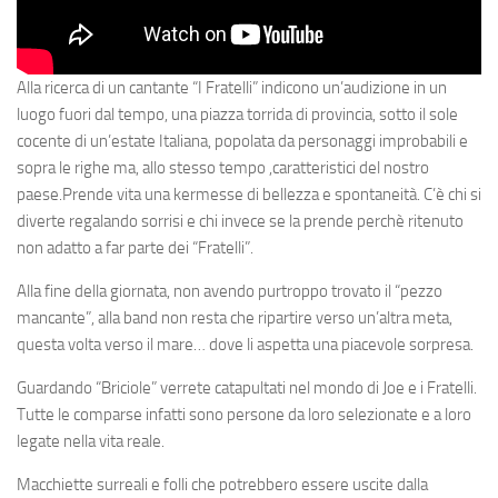
Alla ricerca di un cantante “I Fratelli” indicono un’audizione in un
luogo fuori dal tempo, una piazza torrida di provincia, sotto il sole
cocente di un’estate Italiana, popolata da personaggi improbabili e
sopra le righe ma, allo stesso tempo ,caratteristici del nostro
paese.Prende vita una kermesse di bellezza e spontaneità. C’è chi si
diverte regalando sorrisi e chi invece se la prende perchè ritenuto
non adatto a far parte dei “Fratelli”.
Alla fine della giornata, non avendo purtroppo trovato il “pezzo
mancante”, alla band non resta che ripartire verso un’altra meta,
questa volta verso il mare… dove li aspetta una piacevole sorpresa.
Guardando “Briciole” verrete catapultati nel mondo di Joe e i Fratelli.
Tutte le comparse infatti sono persone da loro selezionate e a loro
legate nella vita reale.
Macchiette surreali e folli che potrebbero essere uscite dalla