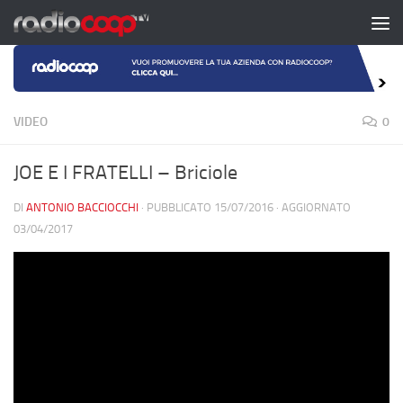
Salta al contenuto
VIDEO
0
JOE E I FRATELLI – Briciole
DI
ANTONIO BACCIOCCHI
· PUBBLICATO
15/07/2016
· AGGIORNATO
03/04/2017