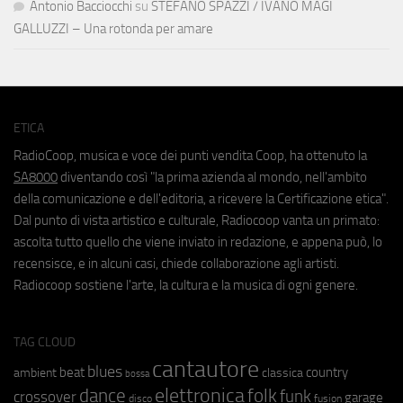
Antonio Bacciocchi
su
STEFANO SPAZZI / IVANO MAGI
GALLUZZI – Una rotonda per amare
ETICA
RadioCoop, musica e voce dei punti vendita Coop, ha ottenuto la
SA8000
diventando così "la prima azienda al mondo, nell'ambito
della comunicazione e dell'editoria, a ricevere la Certificazione etica".
Dal punto di vista artistico e culturale, Radiocoop vanta un primato:
ascolta tutto quello che viene inviato in redazione, e appena può, lo
recensisce, e in alcuni casi, chiede collaborazione agli artisti.
Radiocoop sostiene l'arte, la cultura e la musica di ogni genere.
TAG CLOUD
cantautore
blues
beat
country
ambient
classica
bossa
elettronica
dance
folk
funk
crossover
garage
fusion
disco