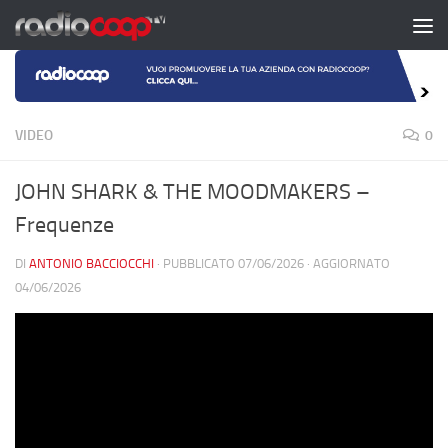
Salta al contenuto
VIDEO
0
JOHN SHARK & THE MOODMAKERS –
Frequenze
DI
ANTONIO BACCIOCCHI
· PUBBLICATO
07/06/2026
· AGGIORNATO
04/06/2026