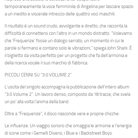
temporaneamente la voce femminile di Angelina per lasciare spazio
a un inedito e viscerale intreccio delle quattro voci maschili.
Il risultato è un sound crudo, avvolgente e diretto, che racconta la
difficoltà di connettersi con l’altro in un mondo distratto. “Volevamo
che ‘Frequenze’ fosse un dialogo serrato, un momento in cui le
parole si fermano e contano solo le vibrazioni,” spiega John Shark. È
il biglietto da visita perfetto per un progetto che fa dell’armonia e
della ricerca vocale il suo marchio di fabbrica.
PICCOLI CENNI SU “3.0 VOLUME 2”
L’uscita del singolo accompagna la pubblicazione dell’intero album
“3.0 Volume 2”. Un lavoro denso, composto da 18 tracce, che svela
un po’ alla volta l’anima della band.
Oltre a “Frequenze”, il disco nasconde vere e proprie chicche:
Le influenze: Un viaggio sonoro che omaggia le armonie e l’energia
di icone come i Gemelli Diversi, i Blue e i Backstreet Boys.