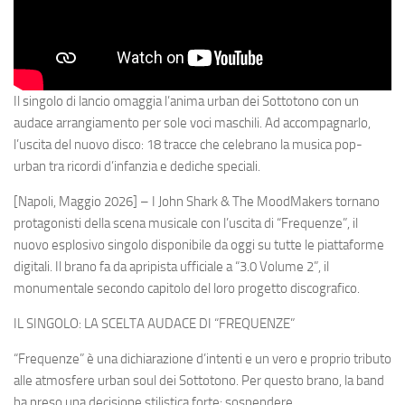
Il singolo di lancio omaggia l’anima urban dei Sottotono con un
audace arrangiamento per sole voci maschili. Ad accompagnarlo,
l’uscita del nuovo disco: 18 tracce che celebrano la musica pop-
urban tra ricordi d’infanzia e dediche speciali.
[Napoli, Maggio 2026] – I John Shark & The MoodMakers tornano
protagonisti della scena musicale con l’uscita di “Frequenze”, il
nuovo esplosivo singolo disponibile da oggi su tutte le piattaforme
digitali. Il brano fa da apripista ufficiale a “3.0 Volume 2”, il
monumentale secondo capitolo del loro progetto discografico.
IL SINGOLO: LA SCELTA AUDACE DI “FREQUENZE”
“Frequenze” è una dichiarazione d’intenti e un vero e proprio tributo
alle atmosfere urban soul dei Sottotono. Per questo brano, la band
ha preso una decisione stilistica forte: sospendere