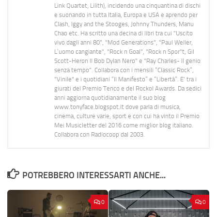
Link Quartet, Lilith), incidendo una cinquantina di dischi
e suonando in tutta Italia, Europa e USA e aprendo per
Clash, Iggy and the Stooges, Johnny Thunders, Manu
Chao etc. Ha scritto una decina di libri tra cui "Uscito
vivo dagli anni 80", "Mod Generations", "Paul Weller,
L’uomo cangiante", "Rock n Goal", "Rock n Spor"t, Gil
Scott-Heron Il Bob Dylan Nero" e "Ray Charles- Il genio
senza tempo". Collabora con i mensili “Classic Rock”,
"Vinile" e i quotidiani “Il Manifesto” e “Libertà”. E' tra i
giurati del Premio Tenco e del Rockol Awards. Da sedici
anni aggiorna quotidianamente il suo blog
www.tonyface.blogspot.it dove parla di musica,
cinema, culture varie, sport e con cui ha vinto il Premio
Mei Musicletter del 2016 come miglior blog italiano.
Collabora con Radiocoop dal 2003.
POTREBBERO INTERESSARTI ANCHE...
0
0