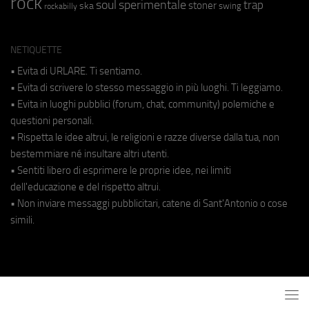
rock
soul
sperimentale
trap
stoner
ska
swing
rockabilly
NETIQUETTE
• Evita di URLARE. Ti sentiamo.
• Evita di scrivere lo stesso messaggio in più luoghi. Ti leggiamo.
• Evita in luoghi pubblici (forum, chat, community) polemiche e
questioni personali.
• Rispetta le idee altrui, le religioni e razze diverse dalla tua, non
bestemmiare né insultare altri utenti.
• Sentiti libero di esprimere le proprie idee, nei limiti
dell'educazione e del rispetto altrui.
• Non inviare messaggi pubblicitari, catene di Sant'Antonio o cose
simili.