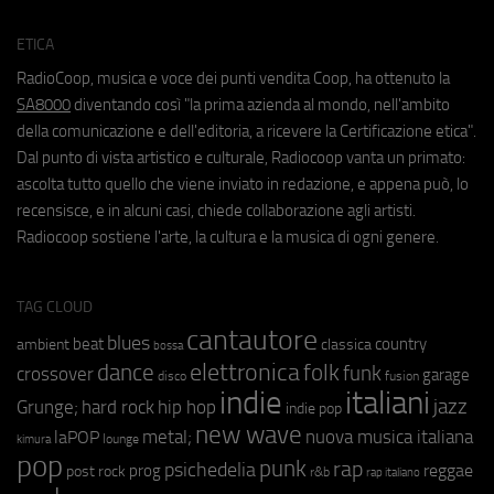
ETICA
RadioCoop, musica e voce dei punti vendita Coop, ha ottenuto la
SA8000
diventando così "la prima azienda al mondo, nell'ambito
della comunicazione e dell'editoria, a ricevere la Certificazione etica".
Dal punto di vista artistico e culturale, Radiocoop vanta un primato:
ascolta tutto quello che viene inviato in redazione, e appena può, lo
recensisce, e in alcuni casi, chiede collaborazione agli artisti.
Radiocoop sostiene l'arte, la cultura e la musica di ogni genere.
TAG CLOUD
cantautore
blues
beat
country
ambient
classica
bossa
elettronica
dance
folk
funk
crossover
garage
fusion
disco
indie
italiani
jazz
hip hop
Grunge;
hard rock
indie pop
new wave
metal;
nuova musica italiana
laPOP
lounge
kimura
pop
punk
rap
psichedelia
reggae
prog
post rock
r&b
rap italiano