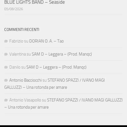
BLUE LIGHTS BAND – Seaside
05/08/2026
COMMENTI RECENTI
Fabrizio
su
DORIAN O. A. – Tao
Valentina
su
SAM D – Leggera – (Prod. Manqc)
Danilo
su
SAM D – Leggera – (Prod. Manqc)
Antonio Bacciocchi
su
STEFANO SPAZZI / IVANO MAGI
GALLUZZI – Una rotonda per amare
Antonio Vasapollo
su
STEFANO SPAZZI / IVANO MAGI GALLUZZI
– Una rotonda per amare