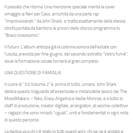
Il passato che ritorna: Una menzione speciale merita la cover
omaggio ai Neri per Caso, arricchita da una parte rap
“Improvvisando ” da John Shark; si tratta esattamente della stessa
strofa portata da bambino ai provini dello storico programma tv
“Bravo bravissimo”.
Il futuro: L’album anticipa già la colonna sonora dell’estate con
l’uscita, prevista per fine giugno, del secondo estratto “Vetro fumé”,
dove la formazione vocale tornerà al gran completo.
UNA QUESTIONE DI FAMIGLIA
Il cuore di “3.0 Volume 2” è, prima di tutto, umano. John Shark
dedica questo traguardo all’essenziale e instancabile lavoro dei The
MoodMakers – Niko, Enea, Angelina e Kedie Monroe, e a tutto lo
staff di produzione, creator digitale, arrangiatori, al vecchio collettivo
– ragazzi che sono rimasti “uguali”, uniti e fondamentali in ogni nota
di questo percorso.
La dedica va a chi c’è stato in tutti questi anni, chi se ne è andato e