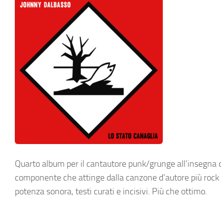
Quarto album per il cantautore punk/grunge all’insegna d
componente che attinge dalla canzone d’autore più rock it
potenza sonora, testi curati e incisivi. Più che ottimo.