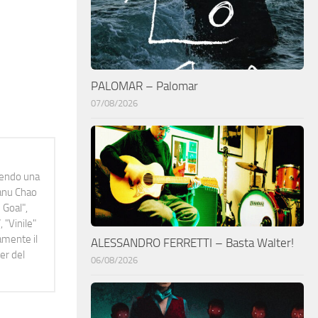
PALOMAR – Palomar
07/08/2026
idendo una
Manu Chao
 Goal",
 "Vinile"
namente il
ALESSANDRO FERRETTI – Basta Walter!
er del
06/08/2026