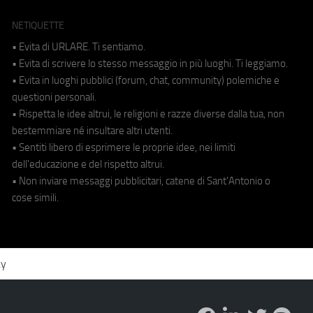
NETIQUETTE
• Evita di URLARE. Ti sentiamo.
• Evita di scrivere lo stesso messaggio in più luoghi. Ti leggiamo.
• Evita in luoghi pubblici (forum, chat, community) polemiche e
questioni personali.
• Rispetta le idee altrui, le religioni e razze diverse dalla tua, non
bestemmiare né insultare altri utenti.
• Sentiti libero di esprimere le proprie idee, nei limiti
dell'educazione e del rispetto altrui.
• Non inviare messaggi pubblicitari, catene di Sant'Antonio o
cose simili.
cy