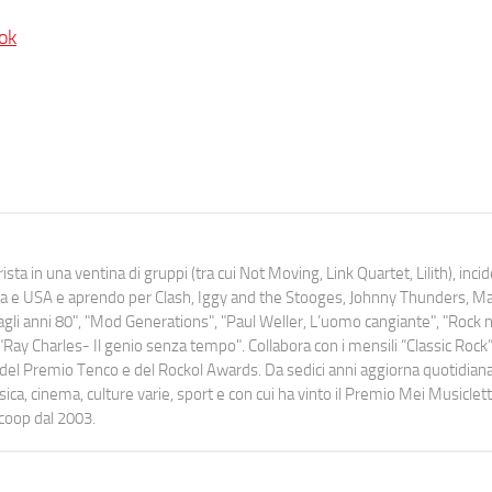
ok
ista in una ventina di gruppi (tra cui Not Moving, Link Quartet, Lilith), inc
uropa e USA e aprendo per Clash, Iggy and the Stooges, Johnny Thunders, 
o dagli anni 80", "Mod Generations", "Paul Weller, L’uomo cangiante", "Rock n
Ray Charles- Il genio senza tempo". Collabora con i mensili “Classic Rock”,
urati del Premio Tenco e del Rockol Awards. Da sedici anni aggiorna quotidia
a, cinema, culture varie, sport e con cui ha vinto il Premio Mei Musiclett
ocoop dal 2003.