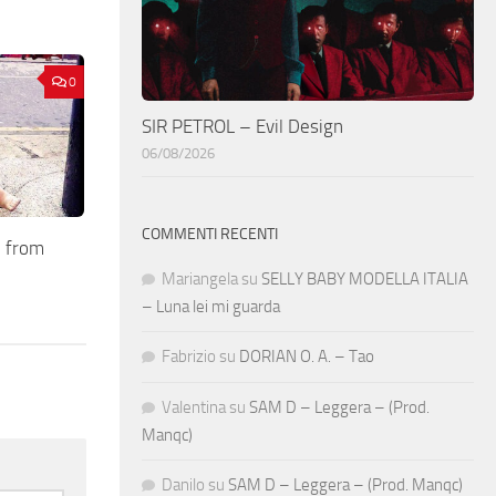
0
SIR PETROL – Evil Design
06/08/2026
COMMENTI RECENTI
 from
Mariangela
su
SELLY BABY MODELLA ITALIA
– Luna lei mi guarda
Fabrizio
su
DORIAN O. A. – Tao
Valentina
su
SAM D – Leggera – (Prod.
Manqc)
Danilo
su
SAM D – Leggera – (Prod. Manqc)