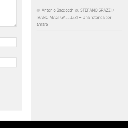
Antonio Bacciocchi
su
STEFANO SPAZZI /
IVANO MAGI GALLUZZI – Una rotonda per
amare