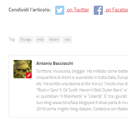
Condividi l'articolo:
on Twitter
on Facebo
Tag:
Grunge;
indie
italiani
rock
Antonio Bacciocchi
Scrittore, musicista, blogger. Ha militato come batter
cinquantina di dischi e suonando in tutta Italia, E
etc. Ha scritto una decina di libri tra cui "Uscito viv
"Rock n Spor"t, Gil Scott-Heron Il Bob Dylan Nero" e "
e i quotidiani “Il Manifesto” e “Libertà”. E' tra i gi
suo blog www.tonyface.blogspot.it dove parla di music
2016 come miglior blog italiano. Collabora con Radi