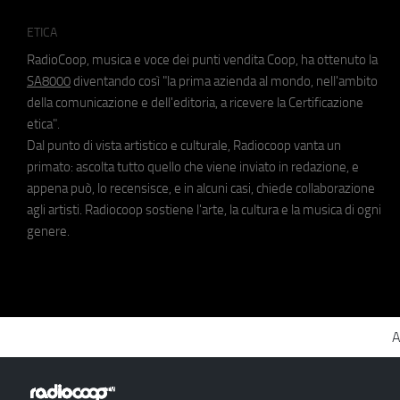
ETICA
RadioCoop, musica e voce dei punti vendita Coop, ha ottenuto la
SA8000
diventando così "la prima azienda al mondo, nell'ambito
della comunicazione e dell'editoria, a ricevere la Certificazione
etica".
Dal punto di vista artistico e culturale, Radiocoop vanta un
primato: ascolta tutto quello che viene inviato in redazione, e
appena può, lo recensisce, e in alcuni casi, chiede collaborazione
agli artisti. Radiocoop sostiene l'arte, la cultura e la musica di ogni
genere.
A