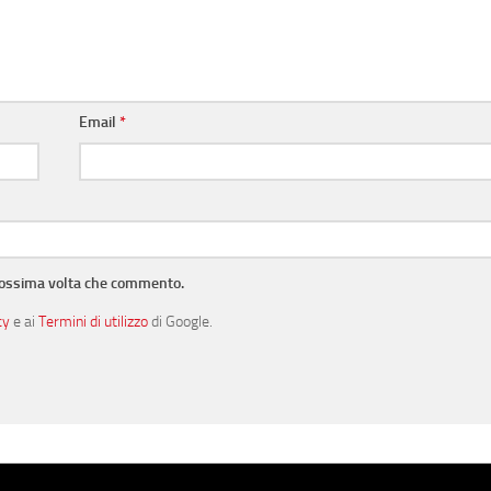
Email
*
prossima volta che commento.
cy
e ai
Termini di utilizzo
di Google.