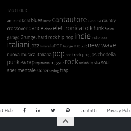
TAG CLOUD
cantautore
blues
beat
country
ambient
classica
bossa
elettronica
dance
folk
funk
crossover
fusion
disco
indie
hip hop
Grunge;
hard rock
garage
indie pop
italiani
new wave
jazz
metal;
laPOP
lounge
kimura
pop
psichedelia
nuova musica italiana
prog
post rock
rock
punk
rap
soul
reggae
ska
r&b
rockabilly
rap italiano
sperimentale
trap
stoner
swing
rt Hub
Contatti
Privacy Poli