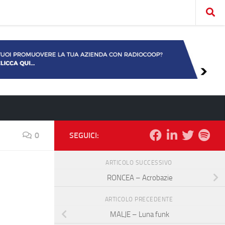
0
SEGUICI:
ARTICOLO SUCCESSIVO
RONCEA – Acrobazie
ARTICOLO PRECEDENTE
MALJE – Luna funk