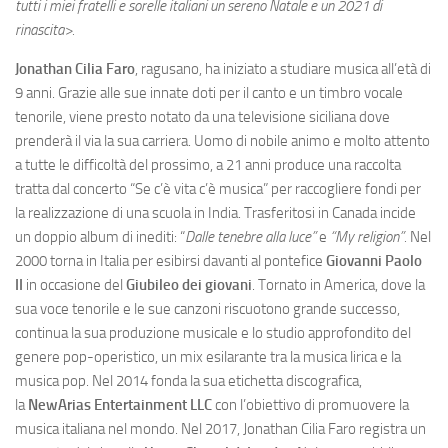
tutti i miei fratelli e sorelle italiani un sereno Natale e un 2021 di
rinascita>.
Jonathan Cilia Faro
, ragusano, ha iniziato a studiare musica all’età di
9 anni. Grazie alle sue innate doti per il canto e un timbro vocale
tenorile, viene presto notato da una televisione siciliana dove
prenderà il via la sua carriera. Uomo di nobile animo e molto attento
a tutte le difficoltà del prossimo, a 21 anni produce una raccolta
tratta dal concerto “Se c’è vita c’è musica” per raccogliere fondi per
la realizzazione di una scuola in India. Trasferitosi in Canada incide
un doppio album di inediti: “
Dalle tenebre alla luce”
e
“My religion”.
Nel
2000 torna in Italia per esibirsi davanti al pontefice
Giovanni Paolo
II
in occasione del
Giubileo dei giovani
. Tornato in America, dove la
sua voce tenorile e le sue canzoni riscuotono grande successo,
continua la sua produzione musicale e lo studio approfondito del
genere pop-operistico, un mix esilarante tra la musica lirica e la
musica pop. Nel 2014 fonda la sua etichetta discografica,
la
NewArias Entertainment LLC
con l’obiettivo di promuovere la
musica italiana nel mondo. Nel 2017, Jonathan Cilia Faro registra un