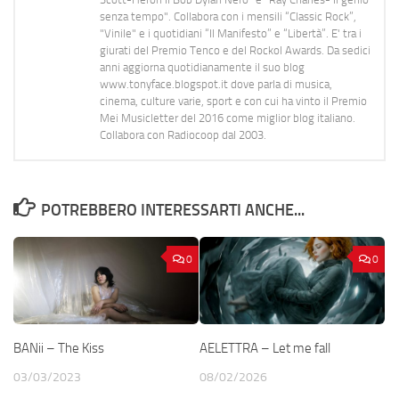
senza tempo". Collabora con i mensili “Classic Rock”,
"Vinile" e i quotidiani “Il Manifesto” e “Libertà”. E' tra i
giurati del Premio Tenco e del Rockol Awards. Da sedici
anni aggiorna quotidianamente il suo blog
www.tonyface.blogspot.it dove parla di musica,
cinema, culture varie, sport e con cui ha vinto il Premio
Mei Musicletter del 2016 come miglior blog italiano.
Collabora con Radiocoop dal 2003.
POTREBBERO INTERESSARTI ANCHE...
0
0
BANii – The Kiss
AELETTRA – Let me fall
03/03/2023
08/02/2026