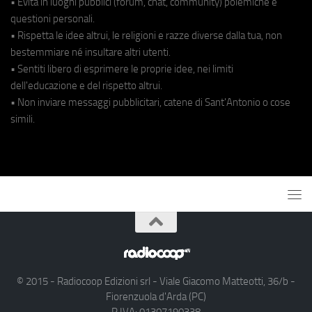
• Evita in luoghi pubblici (forum, chat, community) polemiche e
questioni personali.
• Rispetta le idee altrui, le religioni e razze diverse dalla tua, non
bestemmiare né insultare altri utenti.
• Sentiti libero di esprimere le proprie idee, nei limiti
dell'educazione e del rispetto altrui.
• Non inviare messaggi pubblicitari, catene di Sant'Antonio o cose
simili.
© 2015 - Radiocoop Edizioni srl - Viale Giacomo Matteotti, 36/b -
Fiorenzuola d'Arda (PC)
P.IVA: 01307190338