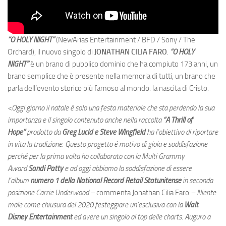
“O HOLY NIGHT”
(NewArias Entertainment / BFD / Sony / The
Orchard), il nuovo singolo di
JONATHAN CILIA FARO
.
“O HOLY
NIGHT”
è un brano di pubblico dominio che ha compiuto 173 anni, un
brano semplice che è presente nella memoria di tutti, un brano che
parla dell’evento storico più famoso al mondo: la nascita di Cristo.
<Oggi giorno il natale é solo una festa materiale che sta perdendo la sua
importanza e il singolo contenuto anche nella raccolta
“A Thrill of
Hope”
prodotto da
Greg Lucid e Steve Wingfield
ha l’obiettivo di riportare
in vita la tradizione. Questo progetto é motivo di gioia e soddisfazione
perché per la prima volta ho collaborato con la Multi Grammy
Award
Sandi Patty
e ad oggi abbiamo la soddisfazione di essere
l’album
numero 1 della
National Record Retail Statunitense
in seconda
posizione Carrie Underwood –
commenta Jonathan Cilia Faro
– Niente
male come chiusura del 2020 festeggiare un’esclusiva con la
Walt
Disney Entertainment
ed avere un singolo al top delle charts. Auguro a