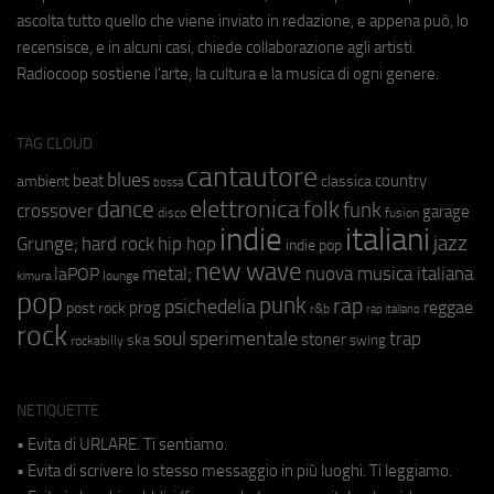
ascolta tutto quello che viene inviato in redazione, e appena può, lo
recensisce, e in alcuni casi, chiede collaborazione agli artisti.
Radiocoop sostiene l'arte, la cultura e la musica di ogni genere.
TAG CLOUD
cantautore
blues
beat
country
ambient
classica
bossa
elettronica
dance
folk
funk
crossover
garage
fusion
disco
indie
italiani
jazz
hip hop
Grunge;
hard rock
indie pop
new wave
metal;
nuova musica italiana
laPOP
lounge
kimura
pop
punk
rap
psichedelia
reggae
prog
post rock
r&b
rap italiano
rock
soul
sperimentale
trap
stoner
ska
swing
rockabilly
NETIQUETTE
• Evita di URLARE. Ti sentiamo.
• Evita di scrivere lo stesso messaggio in più luoghi. Ti leggiamo.