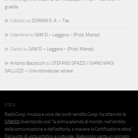
guarda
Fabrizio
su
DORIAN O. A. – Tao
Valentina
su
SAM D – Leggera – (Prod. Manqc)
Danilo
su
SAM D – Leggera – (Prod. Manqc)
Antonio Bacciocchi
su
STEFANO SPAZZI / IVANO MAGI
GALLUZZI – Una rotonda per amare
ETICA
RadioCoop, musica e voce dei punti vendita Coop, ha ottenuto la
SA8000
diventando così "la prima azienda al mondo, nell'ambito
della comunicazione e dell'editoria, a ricevere la Certificazione etica".
Dal punto di vista artistico e culturale, Radiocoop vanta un primato: