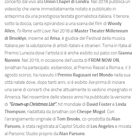
concerto dal vivo alla
Union Chapel di Londra
. Nel 2018 pubblica un
videoclip che viene immediatamente notato e pubblicato in
anteprima da una prestigiosa testata giornalistica italiana. Il tenore,
sotto la doccia, canta ispirandosi a una scena del film di
Woody
Allen
,
To Rome with Love
. Nel 2018 al
Master Theater Millennium
di Brooklyn
, insieme ad
Arisa
, è giudice del Festival della musica
italiana per la valutazione di artisti italiani e stranieri. Torna in Italia al
Premio Lunezia dove l’artista si è anche esibito sul palco con
Gianna
Nannini
. Nel 2019, in occasione dell’uscita di
FROM NOW ON
,
Jonathan ha partecipato, esibendosi, al Premio Rascel a Roma e, il 3
agosto scorso, ha ricevuto il
Premio Ragusani nel Mondo
nella sua
città natale dove, dopo tanti anni, si è esibito
live
prima di iniziare
una serie di concerti che anche attualmente lo vedono impegnato in
America. Nel novembre dello stesso anno ha pubblicato la versione
di
“Grown-up Christmas List”
, hit mondiale di
David Foster
e
Linda
Thompson
, riadattata da Jonathan con
Cheope Mogol
. Con
l’arrangiamento originale di
Tom Brooks
, co-prodotta da
Alan
Parsons
, è stata registrata al Capitol Studio di
Los Angeles
e mixata
al Parsonic Studio proprio da
Alan Parsons
.