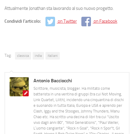
Attualmente Jonathan sta lavorando al suo nuovo progetto.
Condividi l'articolo:
on Twitter
on Facebook
Tag:
classica
indie
italiani
Antonio Bacciocchi
Scrittore, musicista, blogger. Ha militato come
batterista in una ventina di gruppi (tra cui Not Moving,
Link Quartet, Lilith), incidendo una cinquantina di dischi
e suonando in tutta Italia, Europa e USA e aprendo per
Clash, Iggy and the Stooges, Johnny Thunders, Manu
Chao etc. Ha scritto una decina di libri tra cui "Uscito
vivo dagli anni 80", "Mod Generations", "Paul Weller,
L’uomo cangiante", "Rock n Goal", "Rock n Spor"t, Gil
Scott-Heron Il Bob Dylan Nero" e "Ray Charles- Il genio