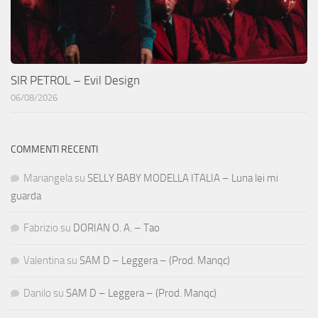
SIR PETROL – Evil Design
06/08/2026
COMMENTI RECENTI
Mariangela
su
SELLY BABY MODELLA ITALIA – Luna lei mi
guarda
Fabrizio
su
DORIAN O. A. – Tao
Valentina
su
SAM D – Leggera – (Prod. Manqc)
Danilo
su
SAM D – Leggera – (Prod. Manqc)