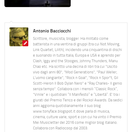
Antonio Bacciocchi
Scrittore, musicista, blogger. Ha militato come
batterista in una ventina di gruppi (tra cui Not Moving,
Link Quartet, Lilith), incidendo una cinquantina di dischi
e suonando in tutta Italia, Europa e USA e aprendo per
Clash, Iggy and the Stooges, Johnny Thunders, Manu
Chao etc. Ha scritto una decina di libri tra cui "Uscito
vivo dagli anni 80", "Mod Generations", "Paul Weller,
L’uomo cangiante", "Rock n Goal", "Rock n Spor"t, Gil
Scott-Heron Il Bob Dylan Nero" e "Ray Charles- Il genio
senza tempo". Collabora con i mensili “Classic Rock”,
"Vinile" e i quotidiani “Il Manifesto” e “Libertà”. E' tra i
giurati del Premio Tenco e del Rockol Awards. Da sedici
anni aggiorna quotidianamente il suo blog
www.tonyface.blogspot.it dove parla di musica,
cinema, culture varie, sport e con cui ha vinto il Premio
Mei Musicletter del 2016 come miglior blog italiano.
Collabora con Radiocoop dal 2003.