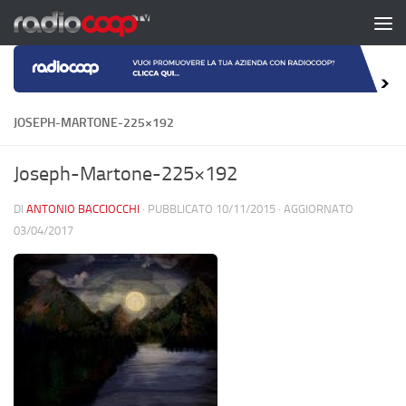
Salta al contenuto
JOSEPH-MARTONE-225×192
Joseph-Martone-225×192
DI
ANTONIO BACCIOCCHI
· PUBBLICATO
10/11/2015
· AGGIORNATO
03/04/2017