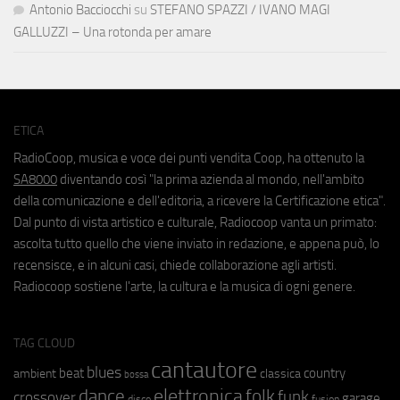
Antonio Bacciocchi
su
STEFANO SPAZZI / IVANO MAGI
GALLUZZI – Una rotonda per amare
ETICA
RadioCoop, musica e voce dei punti vendita Coop, ha ottenuto la
SA8000
diventando così "la prima azienda al mondo, nell'ambito
della comunicazione e dell'editoria, a ricevere la Certificazione etica".
Dal punto di vista artistico e culturale, Radiocoop vanta un primato:
ascolta tutto quello che viene inviato in redazione, e appena può, lo
recensisce, e in alcuni casi, chiede collaborazione agli artisti.
Radiocoop sostiene l'arte, la cultura e la musica di ogni genere.
TAG CLOUD
cantautore
blues
beat
country
ambient
classica
bossa
elettronica
dance
folk
funk
crossover
garage
fusion
disco