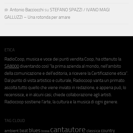
Antonio Bacciocchi
su
STEFANO SPAZZI / IVANO MAGI
GALLUZZI – Una rotonda per amare
ETICA
RadioCoop, musica e voce dei punti vendita Coop, ha ottenuto la
SA8000
diventando così "la prima azienda al mondo, nell'ambito
della comunicazione e dell'editoria, a ricevere la Certificazione etica".
Dal punto di vista artistico e culturale, Radiocoop vanta un primato:
ascolta tutto quello che viene inviato in redazione, e appena può, lo
recensisce, e in alcuni casi, chiede collaborazione agli artisti.
Radiocoop sostiene l'arte, la cultura e la musica di ogni genere.
TAG CLOUD
cantautore
blues
beat
country
ambient
classica
bossa