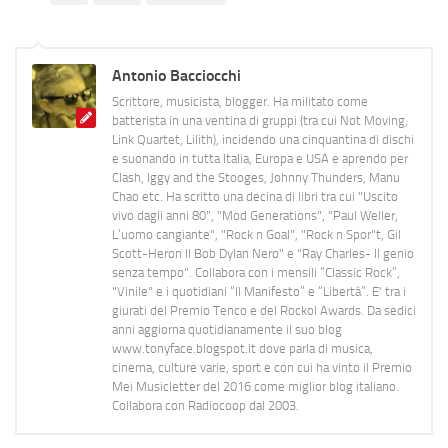
Antonio Bacciocchi
Scrittore, musicista, blogger. Ha militato come
batterista in una ventina di gruppi (tra cui Not Moving,
Link Quartet, Lilith), incidendo una cinquantina di dischi
e suonando in tutta Italia, Europa e USA e aprendo per
Clash, Iggy and the Stooges, Johnny Thunders, Manu
Chao etc. Ha scritto una decina di libri tra cui "Uscito
vivo dagli anni 80", "Mod Generations", "Paul Weller,
L’uomo cangiante", "Rock n Goal", "Rock n Spor"t, Gil
Scott-Heron Il Bob Dylan Nero" e "Ray Charles- Il genio
senza tempo". Collabora con i mensili “Classic Rock”,
"Vinile" e i quotidiani “Il Manifesto” e “Libertà”. E' tra i
giurati del Premio Tenco e del Rockol Awards. Da sedici
anni aggiorna quotidianamente il suo blog
www.tonyface.blogspot.it dove parla di musica,
cinema, culture varie, sport e con cui ha vinto il Premio
Mei Musicletter del 2016 come miglior blog italiano.
Collabora con Radiocoop dal 2003.