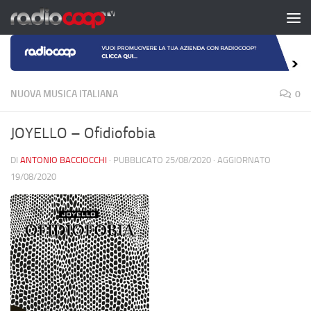
Salta al contenuto
NUOVA MUSICA ITALIANA
0
JOYELLO – Ofidiofobia
DI
ANTONIO BACCIOCCHI
· PUBBLICATO
25/08/2020
· AGGIORNATO
19/08/2020