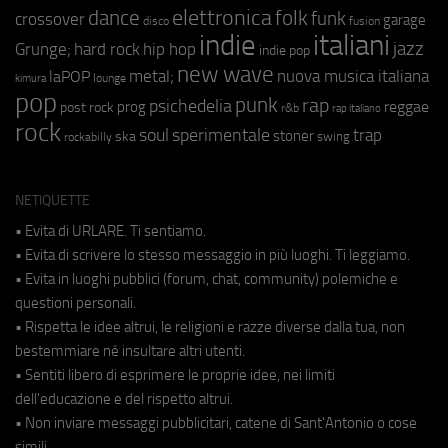
elettronica
dance
folk
funk
crossover
garage
fusion
disco
indie
italiani
jazz
hip hop
Grunge;
hard rock
indie pop
new wave
metal;
nuova musica italiana
laPOP
lounge
kimura
pop
punk
rap
psichedelia
reggae
prog
post rock
r&b
rap italiano
rock
soul
sperimentale
trap
stoner
ska
swing
rockabilly
NETIQUETTE
• Evita di URLARE. Ti sentiamo.
• Evita di scrivere lo stesso messaggio in più luoghi. Ti leggiamo.
• Evita in luoghi pubblici (forum, chat, community) polemiche e
questioni personali.
• Rispetta le idee altrui, le religioni e razze diverse dalla tua, non
bestemmiare né insultare altri utenti.
• Sentiti libero di esprimere le proprie idee, nei limiti
dell'educazione e del rispetto altrui.
• Non inviare messaggi pubblicitari, catene di Sant'Antonio o cose
simili.