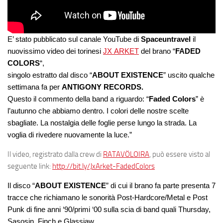
E’ stato pubblicato sul canale YouTube di
Spaceuntravel
il
nuovissimo video dei torinesi
JX ARKET
del brano “
FADED
COLORS
“,
singolo estratto dal disco “
ABOUT EXISTENCE
” uscito qualche
settimana fa per
ANTIGONY RECORDS.
Questo il commento della band a riguardo: “
Faded Colors
” è
l’autunno che abbiamo dentro. I colori delle nostre scelte
sbagliate. La nostalgia delle foglie perse lungo la strada. La
voglia di rivedere nuovamente la luce.”
Il video, registrato dalla crew di
RATAVÖLOIRA
, può essere visto al
seguente link:
http://bit.ly/JxArket-FadedColors
Il disco “
ABOUT EXISTENCE
” di cui il brano fa parte presenta 7
tracce che richiamano le sonorità Post-Hardcore/Metal e Post
Punk di fine anni ‘90/primi ‘00 sulla scia di band quali Thursday,
Sasosin, Finch e Glassjaw.