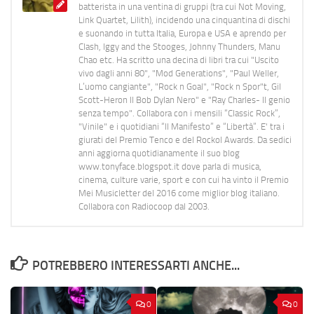
batterista in una ventina di gruppi (tra cui Not Moving,
Link Quartet, Lilith), incidendo una cinquantina di dischi
e suonando in tutta Italia, Europa e USA e aprendo per
Clash, Iggy and the Stooges, Johnny Thunders, Manu
Chao etc. Ha scritto una decina di libri tra cui "Uscito
vivo dagli anni 80", "Mod Generations", "Paul Weller,
L’uomo cangiante", "Rock n Goal", "Rock n Spor"t, Gil
Scott-Heron Il Bob Dylan Nero" e "Ray Charles- Il genio
senza tempo". Collabora con i mensili “Classic Rock”,
"Vinile" e i quotidiani “Il Manifesto” e “Libertà”. E' tra i
giurati del Premio Tenco e del Rockol Awards. Da sedici
anni aggiorna quotidianamente il suo blog
www.tonyface.blogspot.it dove parla di musica,
cinema, culture varie, sport e con cui ha vinto il Premio
Mei Musicletter del 2016 come miglior blog italiano.
Collabora con Radiocoop dal 2003.
POTREBBERO INTERESSARTI ANCHE...
0
0