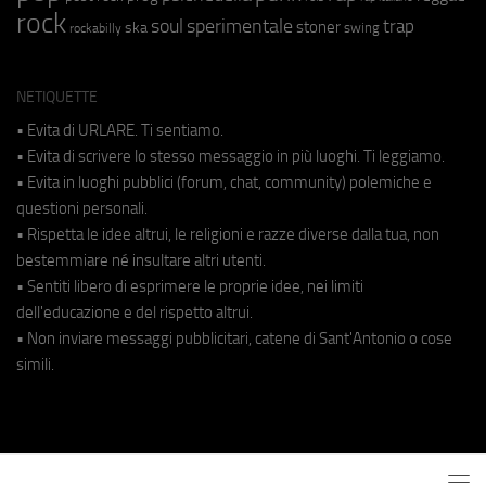
rock
soul
sperimentale
trap
stoner
ska
swing
rockabilly
NETIQUETTE
• Evita di URLARE. Ti sentiamo.
• Evita di scrivere lo stesso messaggio in più luoghi. Ti leggiamo.
• Evita in luoghi pubblici (forum, chat, community) polemiche e
questioni personali.
• Rispetta le idee altrui, le religioni e razze diverse dalla tua, non
bestemmiare né insultare altri utenti.
• Sentiti libero di esprimere le proprie idee, nei limiti
dell'educazione e del rispetto altrui.
• Non inviare messaggi pubblicitari, catene di Sant'Antonio o cose
simili.