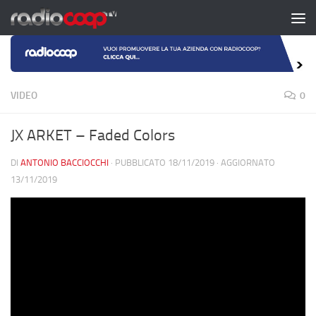
Salta al contenuto
VIDEO
0
JX ARKET – Faded Colors
DI
ANTONIO BACCIOCCHI
· PUBBLICATO
18/11/2019
· AGGIORNATO
13/11/2019