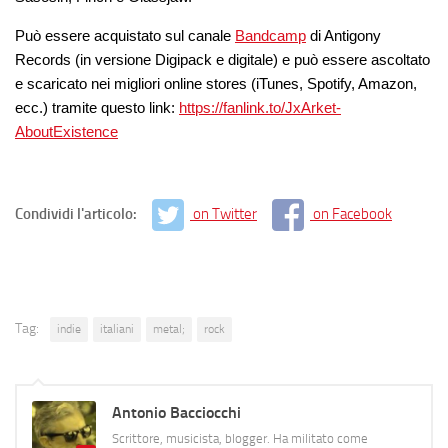
Può essere acquistato sul canale
Bandcamp
di Antigony
Records (in versione Digipack e digitale) e può essere ascoltato
e scaricato nei migliori online stores (iTunes, Spotify, Amazon,
ecc.) tramite questo link:
https://fanlink.to/JxArket-
AboutExistence
Condividi l'articolo:
on Twitter
on Facebook
Tag:
indie
italiani
metal;
rock
Antonio Bacciocchi
Scrittore, musicista, blogger. Ha militato come