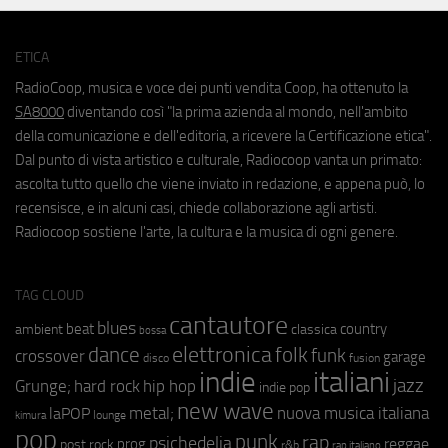
ETICA
RadioCoop, musica e voce dei punti vendita Coop, ha ottenuto la
SA8000
diventando così "la prima azienda al mondo, nell'ambito
della comunicazione e dell'editoria, a ricevere la Certificazione etica".
Dal punto di vista artistico e culturale, Radiocoop vanta un primato:
ascolta tutto quello che viene inviato in redazione, e appena può, lo
recensisce, e in alcuni casi, chiede collaborazione agli artisti.
Radiocoop sostiene l'arte, la cultura e la musica di ogni genere.
TAG CLOUD
cantautore
blues
beat
country
ambient
classica
bossa
elettronica
dance
folk
funk
crossover
garage
fusion
disco
indie
italiani
jazz
hip hop
Grunge;
hard rock
indie pop
new wave
metal;
nuova musica italiana
laPOP
lounge
kimura
pop
punk
rap
psichedelia
reggae
prog
post rock
r&b
rap italiano