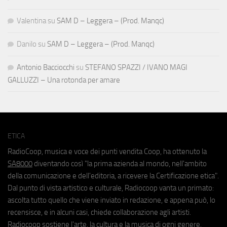
Valentina
su
SAM D – Leggera – (Prod. Manqc)
Danilo
su
SAM D – Leggera – (Prod. Manqc)
Antonio Bacciocchi
su
STEFANO SPAZZI / IVANO MAGI
GALLUZZI – Una rotonda per amare
ETICA
RadioCoop, musica e voce dei punti vendita Coop, ha ottenuto la
SA8000
diventando così "la prima azienda al mondo, nell'ambito
della comunicazione e dell'editoria, a ricevere la Certificazione etica".
Dal punto di vista artistico e culturale, Radiocoop vanta un primato:
ascolta tutto quello che viene inviato in redazione, e appena può, lo
recensisce, e in alcuni casi, chiede collaborazione agli artisti.
Radiocoop sostiene l'arte, la cultura e la musica di ogni genere.