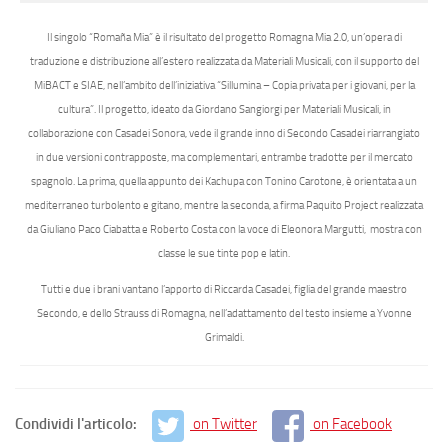
Il singolo “Romaña Mia” è il risultato del progetto
Romagna Mia 2.0
, un’opera di
traduzione e distribuzione all’estero realizzata da
Materiali Musicali
, con il supporto del
MiBACT e SIAE
, nell’ambito dell’iniziativa “
Sillumina – Copia privata per i giovani, per la
cultura”.
Il progetto, ideato da
Giordano Sangiorgi
per Materiali Musicali, in
collaborazione con
Casadei Sonora
, vede il grande inno di Secondo Casadei riarrangiato
in due versioni contrapposte, ma complementari, entrambe tradotte per il mercato
spagnolo. La prima, quella appunto dei
Kachupa
con
Tonino Carotone
, è orientata a un
mediterraneo turbolento e gitano, mentre la seconda, a firma
Paquito Project
realizzata
da
Giuliano Paco Ciabatta
e
Roberto Costa
con la voce di
Eleonora Margutti,
mostra con
classe le sue tinte pop e latin.
Tutti e due i brani vantano l’apporto di Riccarda Casadei, figlia del grande maestro
Secondo, e dello Strauss di Romagna, nell’adattamento del testo insieme a Yvonne
Grimaldi.
Condividi l'articolo:
on Twitter
on Facebook