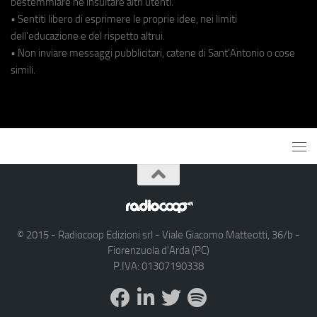
bestemmiare né insultare altri utenti.
• Sentiti libero di esprimere le proprie idee, nei limiti
dell'educazione e del rispetto altrui.
• Non inviare messaggi pubblicitari, catene di Sant'Antonio o cose
simili.
© 2015 - Radiocoop Edizioni srl - Viale Giacomo Matteotti, 36/b -
Fiorenzuola d'Arda (PC)
P.IVA: 01307190338