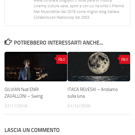
www.tonyface.blogspot.it dove parla di musica,
cinema, culture varie, sport e con cui ha vinto il Premio
Mei Musicletter del 2016 come miglior blog italiano.
Collabora con Radiocoop dal 2003.
POTREBBERO INTERESSARTI ANCHE...
0
0
GILVIAN feat ENRI
ITACA REVESKI – Andiamo
ZAVALLONI – Swing
sulla luna
27/11/2016
01/12/2020
LASCIA UN COMMENTO