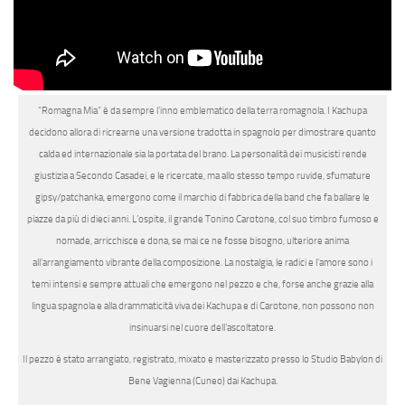
“Romagna Mia” è da sempre l’inno emblematico della terra romagnola. I
Kachupa
decidono allora di ricrearne una
versione tradotta in spagnolo
per dimostrare quanto
calda ed internazionale sia la portata del brano. La personalità dei musicisti rende
giustizia a
Secondo Casadei
, e le ricercate, ma allo stesso tempo ruvide, sfumature
gipsy/patchanka
, emergono come il marchio di fabbrica della band che fa ballare le
piazze da più di dieci anni. L’ospite, il grande
Tonino Carotone
, col suo timbro fumoso e
nomade, arricchisce e dona, se mai ce ne fosse bisogno, ulteriore anima
all’arrangiamento vibrante della composizione.
La nostalgia, le radici e l’amore
sono i
temi intensi e sempre attuali che emergono nel pezzo e che, forse anche grazie alla
lingua spagnola e alla drammaticità viva dei Kachupa e di Carotone, non possono non
insinuarsi nel cuore dell’ascoltatore.
Il pezzo è stato arrangiato, registrato, mixato e masterizzato presso lo
Studio Babylon di
Bene Vagienna (Cuneo)
dai Kachupa.