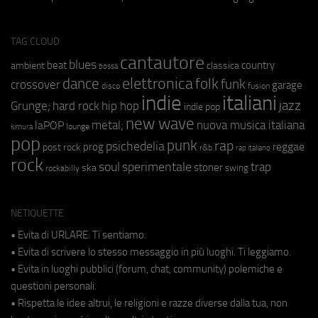
TAG CLOUD
cantautore
blues
beat
country
ambient
classica
bossa
elettronica
dance
folk
funk
crossover
garage
fusion
disco
indie
italiani
jazz
hip hop
Grunge;
hard rock
indie pop
new wave
metal;
nuova musica italiana
laPOP
lounge
kimura
pop
punk
rap
psichedelia
reggae
prog
post rock
r&b
rap italiano
rock
soul
sperimentale
trap
stoner
ska
swing
rockabilly
NETIQUETTE
• Evita di URLARE. Ti sentiamo.
• Evita di scrivere lo stesso messaggio in più luoghi. Ti leggiamo.
• Evita in luoghi pubblici (forum, chat, community) polemiche e
questioni personali.
• Rispetta le idee altrui, le religioni e razze diverse dalla tua, non