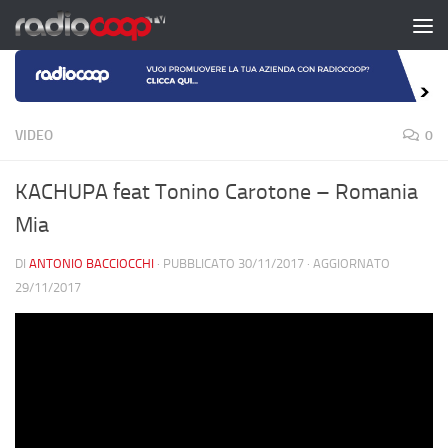
Salta al contenuto
VIDEO
0
KACHUPA feat Tonino Carotone – Romania
Mia
DI
ANTONIO BACCIOCCHI
· PUBBLICATO
30/11/2017
· AGGIORNATO
29/11/2017