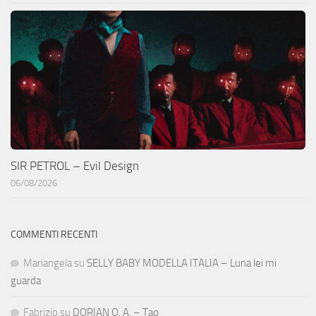
SIR PETROL – Evil Design
06/08/2026
COMMENTI RECENTI
Mariangela
su
SELLY BABY MODELLA ITALIA – Luna lei mi
guarda
Fabrizio
su
DORIAN O. A. – Tao