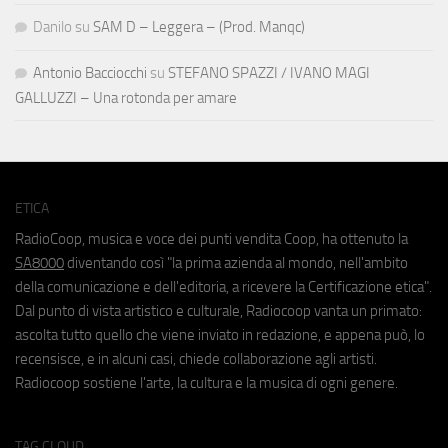
Danilo
su
SAM D – Leggera – (Prod. Manqc)
Antonio Bacciocchi
su
STEFANO SPAZZI / IVANO MAGI
GALLUZZI – Una rotonda per amare
ETICA
RadioCoop, musica e voce dei punti vendita Coop, ha ottenuto la
SA8000
diventando così "la prima azienda al mondo, nell'ambito
della comunicazione e dell'editoria, a ricevere la Certificazione etica".
Dal punto di vista artistico e culturale, Radiocoop vanta un primato:
ascolta tutto quello che viene inviato in redazione, e appena può, lo
recensisce, e in alcuni casi, chiede collaborazione agli artisti.
Radiocoop sostiene l'arte, la cultura e la musica di ogni genere.
TAG CLOUD