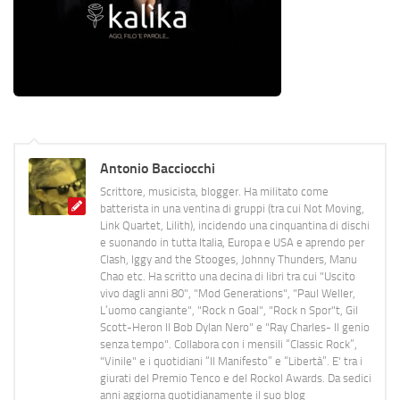
Antonio Bacciocchi
Scrittore, musicista, blogger. Ha militato come
batterista in una ventina di gruppi (tra cui Not Moving,
Link Quartet, Lilith), incidendo una cinquantina di dischi
e suonando in tutta Italia, Europa e USA e aprendo per
Clash, Iggy and the Stooges, Johnny Thunders, Manu
Chao etc. Ha scritto una decina di libri tra cui "Uscito
vivo dagli anni 80", "Mod Generations", "Paul Weller,
L’uomo cangiante", "Rock n Goal", "Rock n Spor"t, Gil
Scott-Heron Il Bob Dylan Nero" e "Ray Charles- Il genio
senza tempo". Collabora con i mensili “Classic Rock”,
"Vinile" e i quotidiani “Il Manifesto” e “Libertà”. E' tra i
giurati del Premio Tenco e del Rockol Awards. Da sedici
anni aggiorna quotidianamente il suo blog