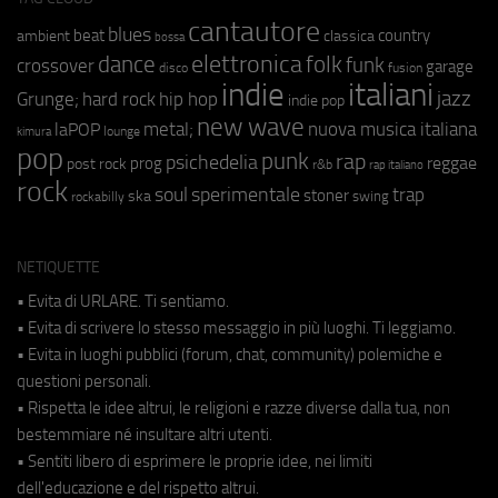
cantautore
blues
beat
country
ambient
classica
bossa
elettronica
dance
folk
funk
crossover
garage
fusion
disco
indie
italiani
jazz
hip hop
Grunge;
hard rock
indie pop
new wave
metal;
nuova musica italiana
laPOP
lounge
kimura
pop
punk
rap
psichedelia
reggae
prog
post rock
r&b
rap italiano
rock
soul
sperimentale
trap
stoner
ska
swing
rockabilly
NETIQUETTE
• Evita di URLARE. Ti sentiamo.
• Evita di scrivere lo stesso messaggio in più luoghi. Ti leggiamo.
• Evita in luoghi pubblici (forum, chat, community) polemiche e
questioni personali.
• Rispetta le idee altrui, le religioni e razze diverse dalla tua, non
bestemmiare né insultare altri utenti.
• Sentiti libero di esprimere le proprie idee, nei limiti
dell'educazione e del rispetto altrui.