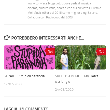
www.tonyface.blogspot.it dove parla di musica,
cinema, culture varie, sport e con cui ha vinto il Premio
Mei Musicletter del 2016 come miglior blog italiano.
Collabora con Radiocoop dal 2003.
POTREBBERO INTERESSARTI ANCHE...
0
0
STRAID – Stupida paranoia
SKELETS ON ME – My Heart
is a Jungle
17/07/2022
24/08/2020
LASCIA UN COMMENTO