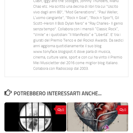
Clash, Iggy and the Stooges, Johnny Thunders, Manu
Chao etc. Ha scritto una decina di libri tra cui "Uscito
vivo dagli anni 80", "Mod Generations", "Paul Weller,
L’uomo cangiante", "Rock n Goal", "Rock n Spor"t, Gil
Scott-Heron Il Bob Dylan Nero" e "Ray Charles- Il genio
senza tempo". Collabora con i mensili “Classic Rock”,
"Vinile" e i quotidiani “Il Manifesto” e “Libertà”. E' tra i
giurati del Premio Tenco e del Rockol Awards. Da sedici
anni aggiorna quotidianamente il suo blog
www.tonyface.blogspot.it dove parla di musica,
cinema, culture varie, sport e con cui ha vinto il Premio
Mei Musicletter del 2016 come miglior blog italiano.
Collabora con Radiocoop dal 2003.
POTREBBERO INTERESSARTI ANCHE...
0
0