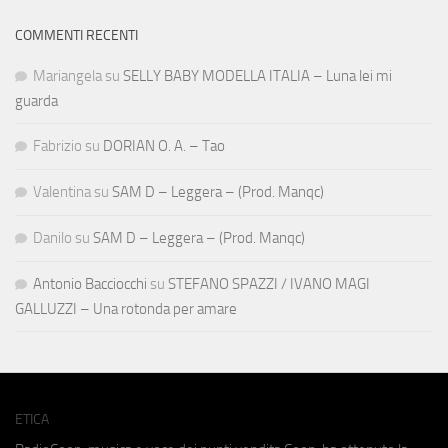
COMMENTI RECENTI
Mariangela
su
SELLY BABY MODELLA ITALIA – Luna lei mi
guarda
Fabrizio
su
DORIAN O. A. – Tao
Valentina
su
SAM D – Leggera – (Prod. Manqc)
Danilo
su
SAM D – Leggera – (Prod. Manqc)
Antonio Bacciocchi
su
STEFANO SPAZZI / IVANO MAGI
GALLUZZI – Una rotonda per amare
ETICA