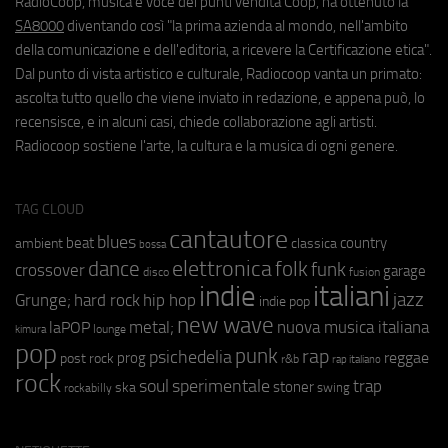
RadioCoop, musica e voce dei punti vendita Coop, ha ottenuto la
SA8000
diventando così "la prima azienda al mondo, nell'ambito
della comunicazione e dell'editoria, a ricevere la Certificazione etica".
Dal punto di vista artistico e culturale, Radiocoop vanta un primato:
ascolta tutto quello che viene inviato in redazione, e appena può, lo
recensisce, e in alcuni casi, chiede collaborazione agli artisti.
Radiocoop sostiene l'arte, la cultura e la musica di ogni genere.
TAG CLOUD
cantautore
blues
beat
country
ambient
classica
bossa
elettronica
dance
folk
funk
crossover
garage
fusion
disco
indie
italiani
jazz
hip hop
Grunge;
hard rock
indie pop
new wave
metal;
nuova musica italiana
laPOP
lounge
kimura
pop
punk
rap
psichedelia
reggae
prog
post rock
r&b
rap italiano
rock
soul
sperimentale
trap
stoner
ska
swing
rockabilly