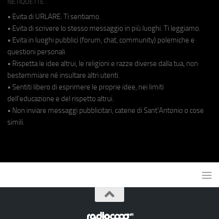
NETIQUETTE
• Evita di URLARE. Ti sentiamo.
• Evita di scrivere lo stesso messaggio in più luoghi. Ti leggiamo.
• Evita in luoghi pubblici (forum, chat, community) polemiche e
questioni personali.
• Rispetta le idee altrui, le religioni e razze diverse dalla tua, non
bestemmiare né insultare altri utenti.
• Sentiti libero di esprimere le proprie idee, nei limiti
dell'educazione e del rispetto altrui.
• Non inviare messaggi pubblicitari, catene di Sant'Antonio o cose
simili.