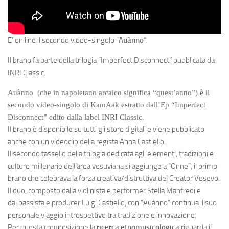
E’ on line il secondo video-singolo “
Auànno
“.
Il brano fa parte della trilogia “
Imperfect Disconnect”
pubblicata da
INRI Classic.
Auànno
(che in napoletano arcaico significa “quest’anno”) è il
secondo video-singolo di
KamAak
estratto dall’Ep “
Imperfect
Disconnect” edito dalla label
INRI Classic
.
Il brano è disponibile su tutti gli store digitali e viene pubblicato
anche con un videoclip della regista Anna Castiello.
Il secondo tassello della trilogia dedicata agli elementi, tradizioni e
culture millenarie dell’area vesuviana si aggiunge a “Onne”, il primo
brano che celebrava la forza creativa/distruttiva del Creator Vesevo.
Il duo, composto dalla violinista e performer
Stella Manfredi
e
dal bassista e producer
Luigi Castiello
, c
on “Auànno” continua il suo
personale viaggio introspettivo tra tradizione e innovazione.
Per questa composizione la
ricerca etnomusicologica
riguarda il