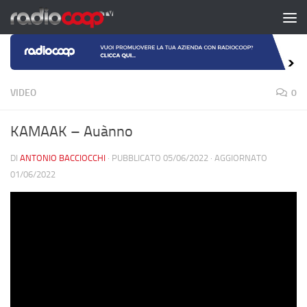
Salta al contenuto
VIDEO
0
KAMAAK – Auànno
DI
ANTONIO BACCIOCCHI
· PUBBLICATO
05/06/2022
· AGGIORNATO
01/06/2022