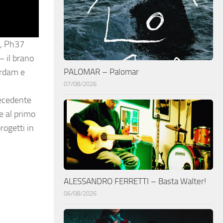
6, Ph37
– il brano
PALOMAR – Palomar
erdam e
07/08/2026
recedente
e al primo
rogetti in
ALESSANDRO FERRETTI – Basta Walter!
06/08/2026