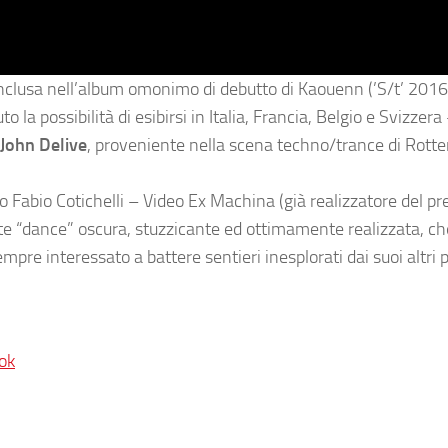
a inclusa nell’album omonimo di debutto di Kaouenn (’S/t’ 201
 la possibilità di esibirsi in Italia, Francia, Belgio e Svizzera 
John Delive
, proveniente nella scena techno/trance di Rott
o Fabio Cotichelli – Video Ex Machina (già realizzatore del p
ste “dance” oscura, stuzzicante ed ottimamente realizzata, ch
empre interessato a battere sentieri inesplorati dai suoi altri p
ok