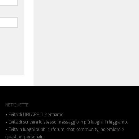
NETIQUETTE
• Evita di URLARE. Ti sentiamo.
• Evita di scrivere lo stesso messaggio in più luoghi. Ti leggiamo.
• Evita in luoghi pubblici (forum, chat, community) polemiche e
questioni personali.