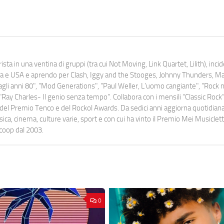
ista in una ventina di gruppi (tra cui Not Moving, Link Quartet, Lilith), inc
uropa e USA e aprendo per Clash, Iggy and the Stooges, Johnny Thunders, 
o dagli anni 80", "Mod Generations", "Paul Weller, L’uomo cangiante", "Rock n
Ray Charles- Il genio senza tempo". Collabora con i mensili “Classic Rock”,
urati del Premio Tenco e del Rockol Awards. Da sedici anni aggiorna quotidia
a, cinema, culture varie, sport e con cui ha vinto il Premio Mei Musiclett
ocoop dal 2003.
0