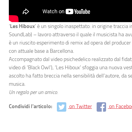
‘
Les Hiboux
’ è un singolo inaspettato: in origine tracci
SoundLab) – lavoro attraverso il quale il musicista ha avuto
è un riuscito esperimento di remix ad opera del producer
con attuale base a Barcellona.
Accompagnato dal video psichedelico realizzato dal fidat
video di ‘Black Owl’), ‘Les Hiboux’ sfoggia una nuova ve
ascolto ha fatto breccia nella sensibilità dell’autore, da s
musica.
Un regalo per un amico.
Condividi l'articolo:
on Twitter
on Facebo