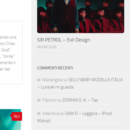
idendo una
SIR PETROL – Evil Design
Manu Chao
06/08/2026
 Goal",
 "Vinile"
namente il
COMMENTI RECENTI
er del
Mariangela
su
SELLY BABY MODELLA ITALIA
– Luna lei mi guarda
Fabrizio
su
DORIAN O. A. – Tao
Valentina
su
SAM D – Leggera – (Prod.
0
Manqc)