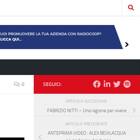
0
SEGUICI:
ARTICOLO SUCCESSIVO
FABRIZIO NITTI – Una ragione per vivere
ARTICOLO PRECEDENTE
ANTEPRIMA VIDEO : ALEX BEVILACQUA