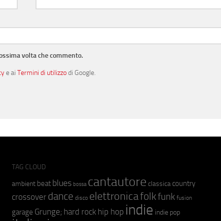
prossima volta che commento.
cy
e ai
Termini di utilizzo
di Google.
TAG CLOUD
cantautore
blues
beat
country
ambient
classica
bossa
elettronica
dance
folk
funk
crossover
fusion
disco
indie
hip hop
Grunge;
hard rock
garage
indie pop