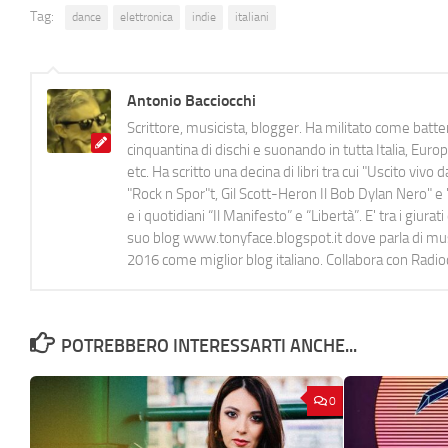
Tag:
dance
elettronica
indie
italiani
Antonio Bacciocchi
Scrittore, musicista, blogger. Ha militato come batter
cinquantina di dischi e suonando in tutta Italia, E
etc. Ha scritto una decina di libri tra cui "Uscito viv
"Rock n Spor"t, Gil Scott-Heron Il Bob Dylan Nero" e "
e i quotidiani “Il Manifesto” e “Libertà”. E' tra i gi
suo blog www.tonyface.blogspot.it dove parla di music
2016 come miglior blog italiano. Collabora con Radi
POTREBBERO INTERESSARTI ANCHE...
0