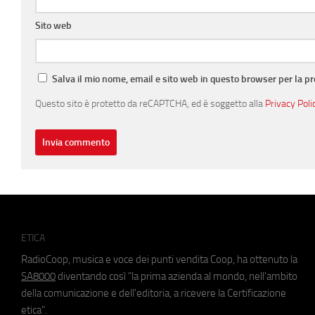
Sito web
Salva il mio nome, email e sito web in questo browser per la 
Questo sito è protetto da reCAPTCHA, ed è soggetto alla
Privacy Poli
ETICA
RadioCoop, musica e voce dei punti vendita Coop, ha ottenuto la
SA8000
diventando così "la prima azienda al mondo, nell'ambito
della comunicazione e dell'editoria, a ricevere la Certificazione
etica".