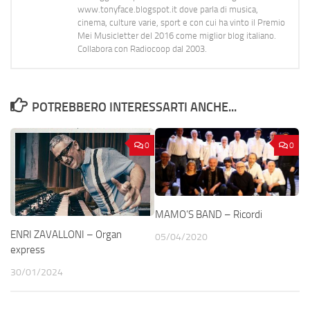
www.tonyface.blogspot.it dove parla di musica,
cinema, culture varie, sport e con cui ha vinto il Premio
Mei Musicletter del 2016 come miglior blog italiano.
Collabora con Radiocoop dal 2003.
POTREBBERO INTERESSARTI ANCHE...
0
0
MAMO’S BAND – Ricordi
ENRI ZAVALLONI – Organ
05/04/2020
express
30/01/2024