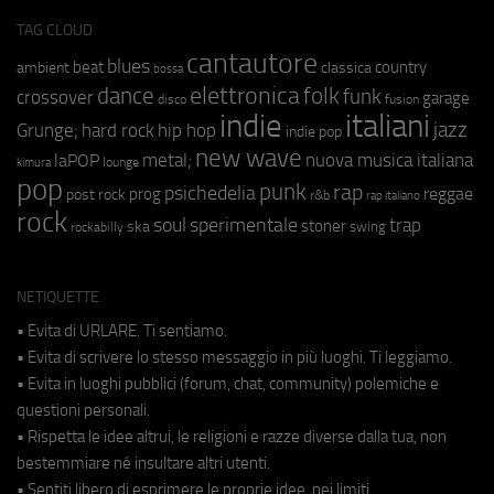
TAG CLOUD
cantautore
blues
beat
country
ambient
classica
bossa
elettronica
dance
folk
funk
crossover
garage
fusion
disco
indie
italiani
jazz
hip hop
Grunge;
hard rock
indie pop
new wave
metal;
nuova musica italiana
laPOP
lounge
kimura
pop
punk
rap
psichedelia
reggae
prog
post rock
r&b
rap italiano
rock
soul
sperimentale
trap
stoner
ska
swing
rockabilly
NETIQUETTE
• Evita di URLARE. Ti sentiamo.
• Evita di scrivere lo stesso messaggio in più luoghi. Ti leggiamo.
• Evita in luoghi pubblici (forum, chat, community) polemiche e
questioni personali.
• Rispetta le idee altrui, le religioni e razze diverse dalla tua, non
bestemmiare né insultare altri utenti.
• Sentiti libero di esprimere le proprie idee, nei limiti