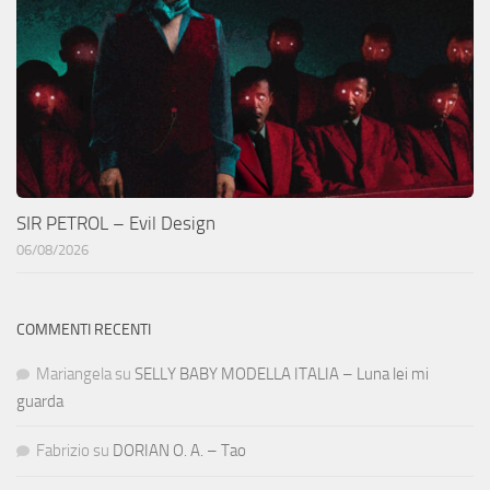
SIR PETROL – Evil Design
06/08/2026
COMMENTI RECENTI
Mariangela
su
SELLY BABY MODELLA ITALIA – Luna lei mi
guarda
Fabrizio
su
DORIAN O. A. – Tao