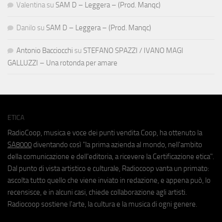
Valentina
su
SAM D – Leggera – (Prod. Manqc)
Danilo
su
SAM D – Leggera – (Prod. Manqc)
Antonio Bacciocchi
su
STEFANO SPAZZI / IVANO MAGI
GALLUZZI – Una rotonda per amare
ETICA
RadioCoop, musica e voce dei punti vendita Coop, ha ottenuto la
SA8000
diventando così "la prima azienda al mondo, nell'ambito
della comunicazione e dell'editoria, a ricevere la Certificazione etica".
Dal punto di vista artistico e culturale, Radiocoop vanta un primato:
ascolta tutto quello che viene inviato in redazione, e appena può, lo
recensisce, e in alcuni casi, chiede collaborazione agli artisti.
Radiocoop sostiene l'arte, la cultura e la musica di ogni genere.