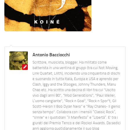
Antonio Bacciocchi
Scrittore, musicista, blogger. Ha militato come
batterista in una ventina di gruppi (tra cui Not Moving,
Link Quartet, Lilith), incidendo una cinquantina di dischi
e suonando in tutta Italia, Europa e USA e aprendo per
Clash, Iggy and the Stooges, Johnny Thunders, Manu
Chao etc. Ha scritto una decina di libri tra cui "Uscito
vivo dagli anni 80", "Mod Generations", "Paul Weller,
L’uomo cangiante", "Rock n Goal", "Rock n Spor"t, Gil
Scott-Heron Il Bob Dylan Nero" e "Ray Charles- Il genio
senza tempo". Collabora con i mensili “Classic Rock”,
"Vinile" e i quotidiani “Il Manifesto” e “Libertà”. E' tra i
giurati del Premio Tenco e del Rockol Awards. Da sedici
anni aggiorna quotidianamente il suo blog