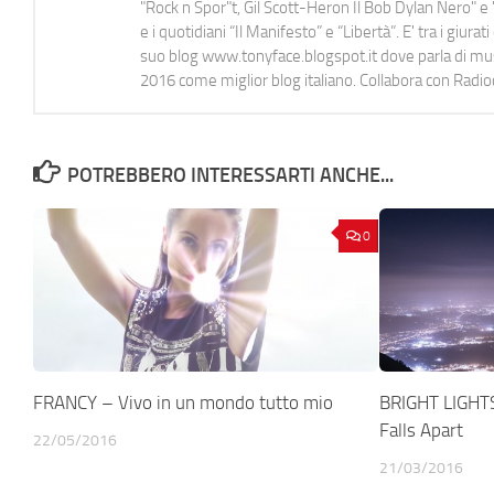
"Rock n Spor"t, Gil Scott-Heron Il Bob Dylan Nero" e "
e i quotidiani “Il Manifesto” e “Libertà”. E' tra i gi
suo blog www.tonyface.blogspot.it dove parla di music
2016 come miglior blog italiano. Collabora con Radi
POTREBBERO INTERESSARTI ANCHE...
0
FRANCY – Vivo in un mondo tutto mio
BRIGHT LIGHT
Falls Apart
22/05/2016
21/03/2016