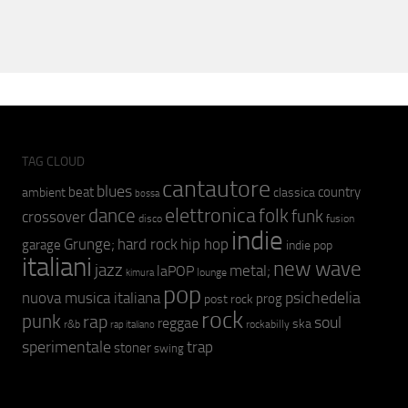
TAG CLOUD
cantautore
blues
beat
country
ambient
classica
bossa
elettronica
dance
folk
funk
crossover
fusion
disco
indie
hip hop
Grunge;
hard rock
garage
indie pop
italiani
new wave
jazz
metal;
laPOP
lounge
kimura
pop
psichedelia
nuova musica italiana
prog
post rock
rock
punk
rap
soul
reggae
ska
r&b
rockabilly
rap italiano
sperimentale
trap
stoner
swing