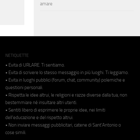
amare
NETIQUETTE
• Evita di URLARE. Ti sentiamo.
• Evita di scrivere lo stesso messaggio in più luoghi. Ti leggiamo.
• Evita in luoghi pubblici (forum, chat, community) polemiche e
questioni personali.
• Rispetta le idee altrui, le religioni e razze diverse dalla tua, non
bestemmiare né insultare altri utenti.
• Sentiti libero di esprimere le proprie idee, nei limiti
dell'educazione e del rispetto altrui.
• Non inviare messaggi pubblicitari, catene di Sant'Antonio o
cose simili.