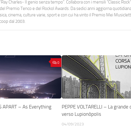
Ray Charles- Il genio senza tempo". Collabora con i mensili “Classic Rock”,
urati del Premio Tenco e del Rockol Awards. Da sedici anni aggiorna quotidia
a, cinema, culture varie, sport e con cui ha vinto il Premio Mei Musiclett
ocoop dal 2003.
0
S APART – As Everything
PEPPE VOLTARELLI – La grande 
verso Lupionòpolis
04/09/2023