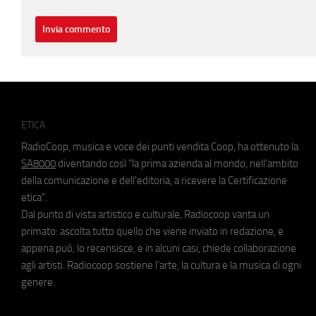
ETICA
RadioCoop, musica e voce dei punti vendita Coop, ha ottenuto la
SA8000
diventando così "la prima azienda al mondo, nell'ambito
della comunicazione e dell'editoria, a ricevere la Certificazione
etica".
Dal punto di vista artistico e culturale, Radiocoop vanta un
primato: ascolta tutto quello che viene inviato in redazione, e
appena può, lo recensisce, e in alcuni casi, chiede collaborazione
agli artisti. Radiocoop sostiene l'arte, la cultura e la musica di ogni
genere.