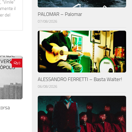
 "Vinile"
namente il
PALOMAR – Palomar
er del
07/08/2026
0
ALESSANDRO FERRETTI – Basta Walter!
06/08/2026
corsa