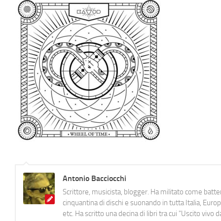
Antonio Bacciocchi
Scrittore, musicista, blogger. Ha militato come batter
cinquantina di dischi e suonando in tutta Italia, E
etc. Ha scritto una decina di libri tra cui "Uscito viv