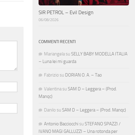
SIR PETROL – Evil Design
06/08/2026
COMMENTI RECENTI
Mariangela
su
SELLY BABY MODELLA ITALIA
– Luna lei mi guarda
Fabrizio
su
DORIAN O. A. – Tao
Valentina
su
SAM D – Leggera – (Prod.
Manqc)
Danilo
su
SAM D – Leggera – (Prod. Manqc)
Antonio Bacciocchi
su
STEFANO SPAZZI /
IVANO MAGI GALLUZZI – Una rotonda per