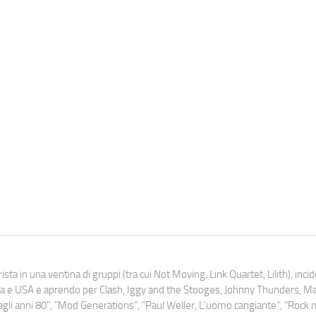
ista in una ventina di gruppi (tra cui Not Moving, Link Quartet, Lilith), inc
uropa e USA e aprendo per Clash, Iggy and the Stooges, Johnny Thunders, 
o dagli anni 80", "Mod Generations", "Paul Weller, L’uomo cangiante", "Rock n