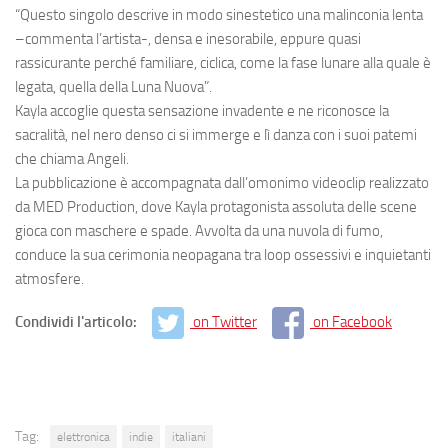
“
Questo singolo descrive in modo sinestetico una malinconia lenta
–
commenta l’artista
-,
densa e inesorabile, eppure quasi
rassicurante perché familiare, ciclica, come la fase lunare alla quale è
legata, quella della Luna Nuova
”.
Kayla accoglie questa sensazione invadente e ne riconosce la
sacralità, nel nero denso ci si immerge e lì danza con i suoi patemi
che chiama Angeli.
La pubblicazione è accompagnata dall’omonimo
videoclip
realizzato
da MED Production, dove Kayla protagonista assoluta delle scene
gioca con maschere e spade
. Avvolta da una
nuvola di fumo,
conduce la sua
cerimonia neopagana tra loop ossessivi e inquietanti
atmosfere
.
Condividi l'articolo:
on Twitter
on Facebook
Tag:
elettronica
indie
italiani