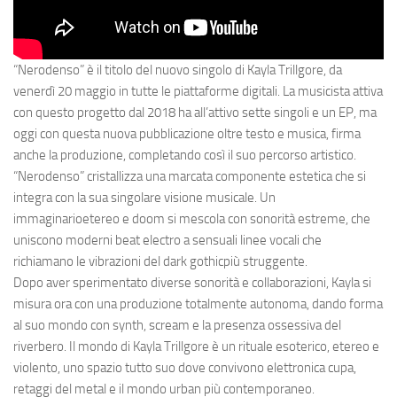
“
Nerodenso
” è il titolo del nuovo singolo di
Kayla Trillgore
, da
venerdì 20 maggio in tutte le piattaforme digitali. La musicista attiva
con questo progetto dal 2018 ha all’attivo sette singoli e un EP, ma
oggi con questa nuova pubblicazione oltre testo e musica, firma
anche la produzione, completando così il suo percorso artistico
.
“Nerodenso” cristallizza una
marcata componente estetica
che si
integra con la sua
singolare
visione
musicale
. Un
immaginario
etereo
e
doom
si mescola con
sonorità
estreme
, che
uniscono
moderni
beat
electro
a
sensuali
linee
vocali
che
richiamano le
vibrazioni
del
dark
gothic
più
struggente
.
Dopo aver sperimentato diverse sonorità e collaborazioni, Kayla si
misura ora con una produzione totalmente autonoma, dando forma
al suo mondo con
synth
,
scream
e la
presenza ossessiva del
riverbero
. Il mondo di Kayla Trillgore è un
rituale esoterico
,
etereo
e
violento
, uno spazio tutto suo dove convivono
elettronica
cupa
,
retaggi
del
metal
e il
mondo
urban
più
contemporaneo
.