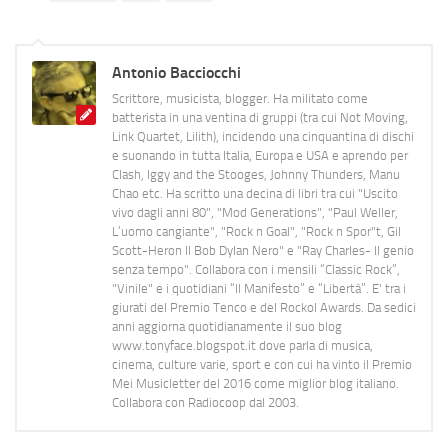
Antonio Bacciocchi
Scrittore, musicista, blogger. Ha militato come
batterista in una ventina di gruppi (tra cui Not Moving,
Link Quartet, Lilith), incidendo una cinquantina di dischi
e suonando in tutta Italia, Europa e USA e aprendo per
Clash, Iggy and the Stooges, Johnny Thunders, Manu
Chao etc. Ha scritto una decina di libri tra cui "Uscito
vivo dagli anni 80", "Mod Generations", "Paul Weller,
L’uomo cangiante", "Rock n Goal", "Rock n Spor"t, Gil
Scott-Heron Il Bob Dylan Nero" e "Ray Charles- Il genio
senza tempo". Collabora con i mensili “Classic Rock”,
"Vinile" e i quotidiani “Il Manifesto” e “Libertà”. E' tra i
giurati del Premio Tenco e del Rockol Awards. Da sedici
anni aggiorna quotidianamente il suo blog
www.tonyface.blogspot.it dove parla di musica,
cinema, culture varie, sport e con cui ha vinto il Premio
Mei Musicletter del 2016 come miglior blog italiano.
Collabora con Radiocoop dal 2003.