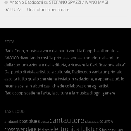
Antonio Bacciocchi
su
STEFANO SPAZZI / IVANO MAGI
GALLUZZI – Una rotonda per amare
ETICA
RadioCoop, musica e voce dei punti vendita Coop, ha ottenuto la
SA8000
diventando così "la prima azienda al mondo, nell'ambito
della comunicazione e dell'editoria, a ricevere la Certificazione etica".
Dal punto di vista artistico e culturale, Radiocoop vanta un primato:
ascolta tutto quello che viene inviato in redazione, e appena può, lo
recensisce, e in alcuni casi, chiede collaborazione agli artisti.
Radiocoop sostiene l'arte, la cultura e la musica di ogni genere.
TAG CLOUD
cantautore
blues
beat
country
ambient
classica
bossa
elettronica
dance
folk
funk
crossover
garage
fusion
disco