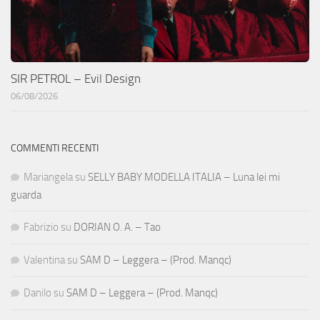
SIR PETROL – Evil Design
06/08/2026
COMMENTI RECENTI
Mariangela
su
SELLY BABY MODELLA ITALIA – Luna lei mi
guarda
Fabrizio
su
DORIAN O. A. – Tao
Valentina
su
SAM D – Leggera – (Prod. Manqc)
Danilo
su
SAM D – Leggera – (Prod. Manqc)