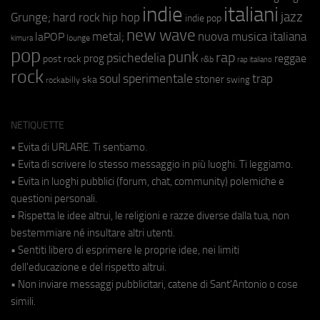
indie
italiani
jazz
hip hop
Grunge;
hard rock
indie pop
new wave
metal;
nuova musica italiana
laPOP
lounge
kimura
pop
punk
rap
psichedelia
reggae
prog
post rock
r&b
rap italiano
rock
soul
sperimentale
trap
stoner
ska
swing
rockabilly
NETIQUETTE
• Evita di URLARE. Ti sentiamo.
• Evita di scrivere lo stesso messaggio in più luoghi. Ti leggiamo.
• Evita in luoghi pubblici (forum, chat, community) polemiche e
questioni personali.
• Rispetta le idee altrui, le religioni e razze diverse dalla tua, non
bestemmiare né insultare altri utenti.
• Sentiti libero di esprimere le proprie idee, nei limiti
dell'educazione e del rispetto altrui.
• Non inviare messaggi pubblicitari, catene di Sant'Antonio o cose
simili.