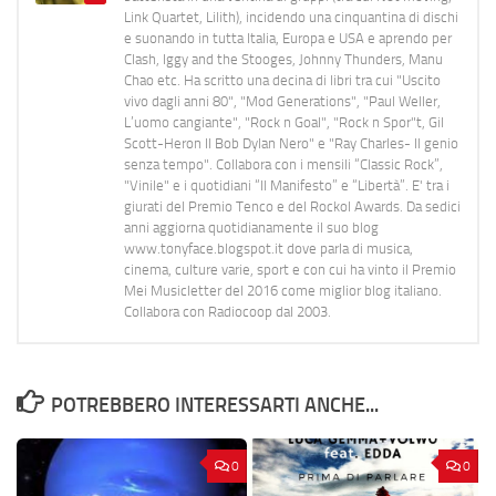
Link Quartet, Lilith), incidendo una cinquantina di dischi
e suonando in tutta Italia, Europa e USA e aprendo per
Clash, Iggy and the Stooges, Johnny Thunders, Manu
Chao etc. Ha scritto una decina di libri tra cui "Uscito
vivo dagli anni 80", "Mod Generations", "Paul Weller,
L’uomo cangiante", "Rock n Goal", "Rock n Spor"t, Gil
Scott-Heron Il Bob Dylan Nero" e "Ray Charles- Il genio
senza tempo". Collabora con i mensili “Classic Rock”,
"Vinile" e i quotidiani “Il Manifesto” e “Libertà”. E' tra i
giurati del Premio Tenco e del Rockol Awards. Da sedici
anni aggiorna quotidianamente il suo blog
www.tonyface.blogspot.it dove parla di musica,
cinema, culture varie, sport e con cui ha vinto il Premio
Mei Musicletter del 2016 come miglior blog italiano.
Collabora con Radiocoop dal 2003.
POTREBBERO INTERESSARTI ANCHE...
0
0