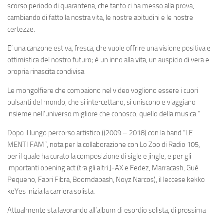
scorso periodo di quarantena, che tanto ci ha messo alla prova,
cambiando di fatto la nostra vita, le nostre abitudini e le nostre
certezze.
E’ una canzone estiva, fresca, che vuole offrire una visione positiva e
ottimistica del nostro futuro; è un inno alla vita, un auspicio di vera e
propria rinascita condivisa.
Le mongolfiere che compaiono nel video vogliono essere i cuori
pulsanti del mondo, che si intercettano, si uniscono e viaggiano
insieme nell’universo migliore che conosco, quello della musica.”
Dopo il lungo percorso artistico ((2009 – 2018) con la band “LE
MENTI FAM”, nota per la collaborazione con Lo Zoo di Radio 105,
per il quale ha curato la composizione di sigle e jingle, e per gli
importanti opening act (tra gli altri J-AX e Fedez, Marracash, Gué
Pequeno, Fabri Fibra, Boomdabash, Noyz Narcos), il leccese kekko
keYes inizia la carriera solista.
Attualmente sta lavorando all’album di esordio solista, di prossima