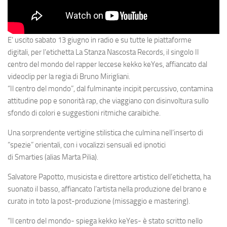
E’ uscito sabato 13 giugno in
radio
e su tutte le
piattaforme
digitali,
per l’etichetta
La Stanza Nascosta Records,
il singolo
Il
centro del mondo
del rapper leccese
kekko keYes,
affiancato dal
videoclip per la regia di Bruno Mirigliani.
“Il centro del mondo”, dal fulminante
incipit
percussivo, contamina
attitudine
pop
e sonorità
rap
, che viaggiano con disinvoltura sullo
sfondo di colori e suggestioni ritmiche caraibiche.
Una sorprendente vertigine stilistica che culmina nell’inserto di
“spezie” orientali, con i vocalizzi sensuali ed ipnotici
di
Smarties
(alias
Marta Pilia
).
Salvatore Papotto
, musicista e direttore artistico dell’etichetta, ha
suonato il basso, affiancato l’artista nella produzione del brano e
curato in toto la post-produzione (missaggio e mastering).
“Il centro del mondo- spiega kekko keYes- è stato scritto nello