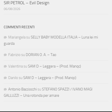
SIR PETROL – Evil Design
06/08/2026
COMMENTI RECENTI
Mariangela
su
SELLY BABY MODELLA ITALIA – Luna lei mi
guarda
Fabrizio
su
DORIAN O. A. – Tao
Valentina
su
SAM D – Leggera – (Prod. Manqc)
Danilo
su
SAM D – Leggera – (Prod. Manqc)
Antonio Bacciocchi
su
STEFANO SPAZZI / IVANO MAGI
GALLUZZI – Una rotonda per amare