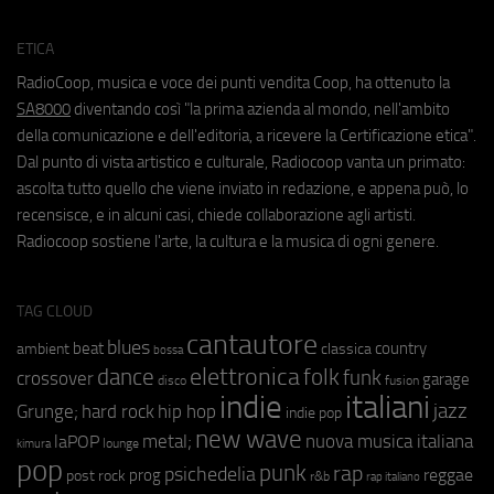
ETICA
RadioCoop, musica e voce dei punti vendita Coop, ha ottenuto la
SA8000
diventando così "la prima azienda al mondo, nell'ambito
della comunicazione e dell'editoria, a ricevere la Certificazione etica".
Dal punto di vista artistico e culturale, Radiocoop vanta un primato:
ascolta tutto quello che viene inviato in redazione, e appena può, lo
recensisce, e in alcuni casi, chiede collaborazione agli artisti.
Radiocoop sostiene l'arte, la cultura e la musica di ogni genere.
TAG CLOUD
cantautore
blues
beat
country
ambient
classica
bossa
elettronica
dance
folk
funk
crossover
garage
fusion
disco
indie
italiani
jazz
hip hop
Grunge;
hard rock
indie pop
new wave
metal;
nuova musica italiana
laPOP
lounge
kimura
pop
punk
rap
psichedelia
reggae
prog
post rock
r&b
rap italiano