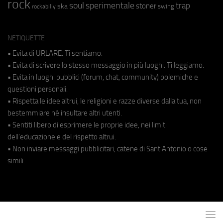
rock
soul
sperimentale
trap
stoner
ska
swing
rockabilly
NETIQUETTE
• Evita di URLARE. Ti sentiamo.
• Evita di scrivere lo stesso messaggio in più luoghi. Ti leggiamo.
• Evita in luoghi pubblici (forum, chat, community) polemiche e
questioni personali.
• Rispetta le idee altrui, le religioni e razze diverse dalla tua, non
bestemmiare né insultare altri utenti.
• Sentiti libero di esprimere le proprie idee, nei limiti
dell'educazione e del rispetto altrui.
• Non inviare messaggi pubblicitari, catene di Sant'Antonio o cose
simili.