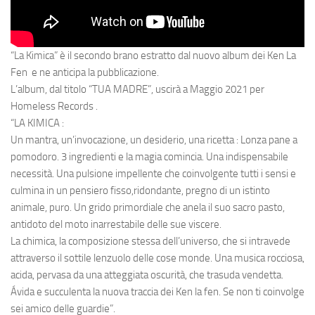
“La Kimica” è il secondo brano estratto dal nuovo album dei Ken La
Fen e ne anticipa la pubblicazione.
L’album, dal titolo “TUA MADRE”, uscirà a Maggio 2021 per
Homeless Records .
“LA KIMICA :
Un mantra, un’invocazione, un desiderio, una ricetta : Lonza pane a
pomodoro. 3 ingredienti e la magia comincia. Una indispensabile
necessità. Una pulsione impellente che coinvolgente tutti i sensi e
culmina in un pensiero fisso,ridondante, pregno di un istinto
animale, puro. Un grido primordiale che anela il suo sacro pasto,
antidoto del moto inarrestabile delle sue viscere.
La chimica, la composizione stessa dell’universo, che si intravede
attraverso il sottile lenzuolo delle cose monde. Una musica rocciosa,
acida, pervasa da una atteggiata oscurità, che trasuda vendetta.
Ávida e succulenta la nuova traccia dei Ken la fen. Se non ti coinvolge
sei amico delle guardie”.