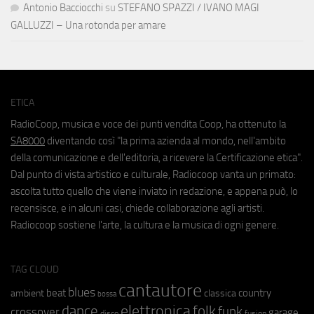
Antonio Bacciocchi
su
STEFANO SPAZZI / IVANO MAGI
GALLUZZI – Una rotonda per amare
ETICA
RadioCoop, musica e voce dei punti vendita Coop, ha ottenuto la
SA8000
diventando così "la prima azienda al mondo, nell'ambito
della comunicazione e dell'editoria, a ricevere la Certificazione etica".
Dal punto di vista artistico e culturale, Radiocoop vanta un primato:
ascolta tutto quello che viene inviato in redazione, e appena può, lo
recensisce, e in alcuni casi, chiede collaborazione agli artisti.
Radiocoop sostiene l'arte, la cultura e la musica di ogni genere.
TAG CLOUD
cantautore
blues
beat
country
ambient
classica
bossa
elettronica
dance
folk
funk
crossover
garage
fusion
disco