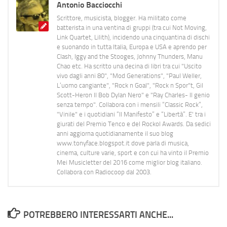
Antonio Bacciocchi
Scrittore, musicista, blogger. Ha militato come
batterista in una ventina di gruppi (tra cui Not Moving,
Link Quartet, Lilith), incidendo una cinquantina di dischi
e suonando in tutta Italia, Europa e USA e aprendo per
Clash, Iggy and the Stooges, Johnny Thunders, Manu
Chao etc. Ha scritto una decina di libri tra cui "Uscito
vivo dagli anni 80", "Mod Generations", "Paul Weller,
L’uomo cangiante", "Rock n Goal", "Rock n Spor"t, Gil
Scott-Heron Il Bob Dylan Nero" e "Ray Charles- Il genio
senza tempo". Collabora con i mensili “Classic Rock”,
"Vinile" e i quotidiani “Il Manifesto” e “Libertà”. E' tra i
giurati del Premio Tenco e del Rockol Awards. Da sedici
anni aggiorna quotidianamente il suo blog
www.tonyface.blogspot.it dove parla di musica,
cinema, culture varie, sport e con cui ha vinto il Premio
Mei Musicletter del 2016 come miglior blog italiano.
Collabora con Radiocoop dal 2003.
POTREBBERO INTERESSARTI ANCHE...