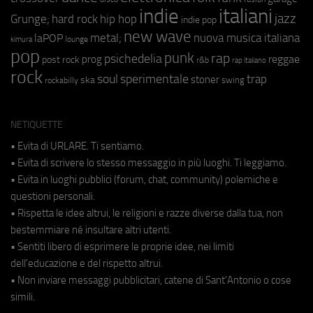
indie
italiani
jazz
hip hop
Grunge;
hard rock
indie pop
new wave
metal;
nuova musica italiana
laPOP
lounge
kimura
pop
punk
rap
psichedelia
reggae
prog
post rock
r&b
rap italiano
rock
soul
sperimentale
trap
stoner
ska
swing
rockabilly
NETIQUETTE
• Evita di URLARE. Ti sentiamo.
• Evita di scrivere lo stesso messaggio in più luoghi. Ti leggiamo.
• Evita in luoghi pubblici (forum, chat, community) polemiche e
questioni personali.
• Rispetta le idee altrui, le religioni e razze diverse dalla tua, non
bestemmiare né insultare altri utenti.
• Sentiti libero di esprimere le proprie idee, nei limiti
dell'educazione e del rispetto altrui.
• Non inviare messaggi pubblicitari, catene di Sant'Antonio o cose
simili.