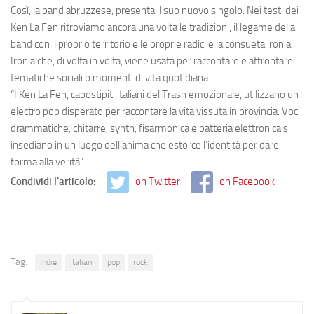
Così, la band abruzzese, presenta il suo nuovo singolo. Nei testi dei
Ken La Fen ritroviamo ancora una volta le tradizioni, il legame della
band con il proprio territorio e le proprie radici e la consueta ironia.
Ironia che, di volta in volta, viene usata per raccontare e affrontare
tematiche sociali o momenti di vita quotidiana.
“I Ken La Fen, capostipiti italiani del Trash emozionale, utilizzano un
electro pop disperato per raccontare la vita vissuta in provincia. Voci
drammatiche, chitarre, synth, fisarmonica e batteria elettronica si
insediano in un luogo dell’anima che estorce l’identità per dare
forma alla verità”
Condividi l'articolo:
on Twitter
on Facebook
Tag:
indie
italiani
pop
rock