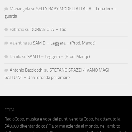
Mariangela
su
SELLY BABY MODELLA ITALIA – Luna lei mi
guarda
Fabrizio
su
DORIAN O. A. – Tao
Valentina
su
SAM D – Leggera – (Prod. Manqc)
Danilo
su
SAM D – Leggera – (Prod. Manqc)
Antonio Bacciocchi
su
STEFANO SPAZZI / IVANO MAGI
GALLUZZI – Una rotonda per amare
ETICA
RadioCoop, musica e voce dei punti vendita Coop, ha ottenuto la
SA8000
diventando così "la prima azienda al mondo, nell'ambito