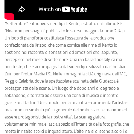
“
Settembre
” è il
nuovo
videoclip
di
Kento
, estratto dall’ultimo EP
“Neanche per sbaglio” pubblicato lo scorso maggio da
Time 2 Rap
.
Un
loop
di
pianoforte
costituisce l’ossatura della
produzione
confezionata da Krizoo
, che come cornice alle rime di Kento lo
sostiene nel raccontare
sensazioni
ed
emozioni
che, appunto,
percepisce nel mese di
settembre
. Una
rap ballad nostalgica ma
non triste
, che è accompagnata dal
videoclip realizzato da
Christian
Zuin per Protur Media RC
. Nelle immagini la città originaria dell’MC,
Reggio Calabria, dove la
spettacolare
scalinata della Giudecca è
protagonista delle scene
. Un luogo che dopo anni di degrado e
abbandono, è tornata ad essere una zona di musica e incontro
grazie ai cittadini. “
Un simbolo per la mia città
–
commenta l’artista
-,
ma anche un simbolo più in generale del rimboccarci le maniche ed
essere protagonisti della nostra vita
”. La sceneggiatura
volutamente minimale lascia spazio all’intensità della fotografia, che
mette in risalto scorci e inquadrature. L’alternarsi di scene a colori e