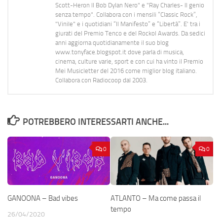
Scott-Heron Il Bob Dylan Nero" e "Ray Charles- Il genio
senza tempo". Collabora con i mensili “Classic Rock”,
"Vinile" e i quotidiani “Il Manifesto” e “Libertà”. E' tra i
giurati del Premio Tenco e del Rockol Awards. Da sedici
anni aggiorna quotidianamente il suo blog
www.tonyface.blogspot.it dove parla di musica,
cinema, culture varie, sport e con cui ha vinto il Premio
Mei Musicletter del 2016 come miglior blog italiano.
Collabora con Radiocoop dal 2003.
POTREBBERO INTERESSARTI ANCHE...
0
0
GANOONA – Bad vibes
ATLANTO – Ma come passa il
tempo
26/04/2020