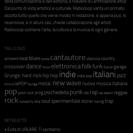
della comunicazione e dell'editoria, a ricevere la Certificazione etica".
Dal punto di vista artistico e culturale, Radiocoop vanta un primato:
ascolta tutto quello che viene inviato in redazione, e appena può, lo
recensisce, e in alcuni casi, chiede collaborazione agli artisti.
Radiocoop sostiene l'arte, la cultura e la musica di ogni genere.
TAG CLOUD
cantautore
blues
beat
country
ambient
classica
bossa
elettronica
dance
folk
funk
crossover
garage
fusion
disco
indie
italiani
jazz
hip hop
Grunge;
hard rock
indie pop
new wave
metal;
nuova musica italiana
laPOP
lounge
kimura
pop
punk
rap
psichedelia
reggae
prog
post rock
r&b
rap italiano
rock
soul
sperimentale
trap
stoner
ska
swing
rockabilly
NETIQUETTE
• Evita di URLARE. Ti sentiamo.