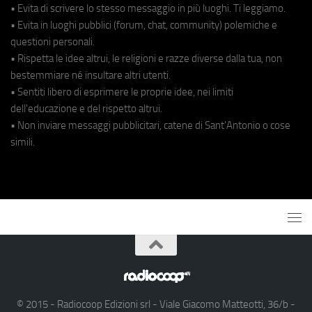
• Evita di scrivere lo stesso messaggio in più luoghi. Ti leggiamo.
• Evita in luoghi pubblici (forum, chat, community) polemiche e
questioni personali.
• Rispetta le idee altrui, le religioni e razze diverse dalla tua, non
bestemmiare né insultare altri utenti.
• Sentiti libero di esprimere le proprie idee, nei limiti
dell'educazione e del rispetto altrui.
• Non inviare messaggi pubblicitari, catene di Sant'Antonio o cose
simili.
© 2015 - Radiocoop Edizioni srl - Viale Giacomo Matteotti, 36/b -