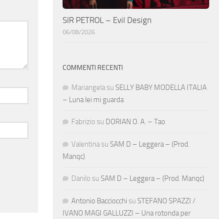
SIR PETROL – Evil Design
06/08/2026
COMMENTI RECENTI
Mariangela
su
SELLY BABY MODELLA ITALIA
– Luna lei mi guarda
Fabrizio
su
DORIAN O. A. – Tao
Valentina
su
SAM D – Leggera – (Prod.
Manqc)
Danilo
su
SAM D – Leggera – (Prod. Manqc)
Antonio Bacciocchi
su
STEFANO SPAZZI /
IVANO MAGI GALLUZZI – Una rotonda per