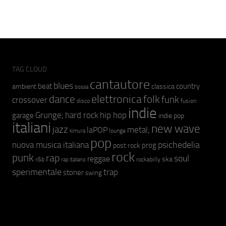
TAG CLOUD
cantautore
blues
beat
country
ambient
classica
bossa
elettronica
dance
folk
funk
crossover
fusion
disco
indie
hip hop
Grunge;
hard rock
garage
indie pop
italiani
new wave
jazz
metal;
laPOP
lounge
kimura
pop
psichedelia
nuova musica italiana
prog
post rock
rock
punk
rap
soul
reggae
ska
r&b
rockabilly
rap italiano
sperimentale
trap
stoner
swing