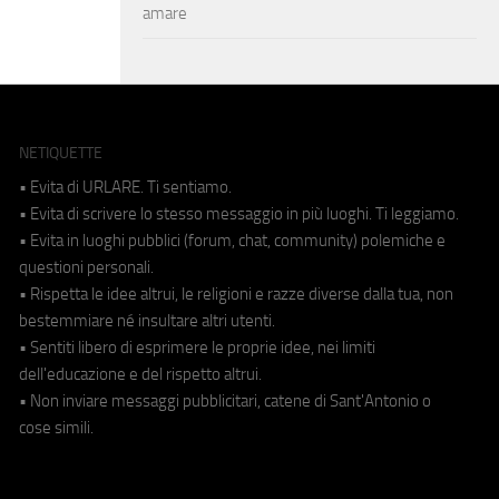
amare
NETIQUETTE
• Evita di URLARE. Ti sentiamo.
• Evita di scrivere lo stesso messaggio in più luoghi. Ti leggiamo.
• Evita in luoghi pubblici (forum, chat, community) polemiche e
questioni personali.
• Rispetta le idee altrui, le religioni e razze diverse dalla tua, non
bestemmiare né insultare altri utenti.
• Sentiti libero di esprimere le proprie idee, nei limiti
dell'educazione e del rispetto altrui.
• Non inviare messaggi pubblicitari, catene di Sant'Antonio o
cose simili.