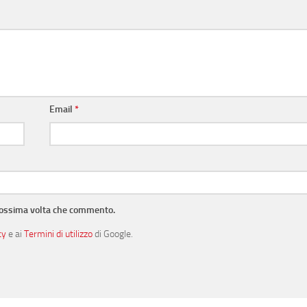
Email
*
prossima volta che commento.
cy
e ai
Termini di utilizzo
di Google.