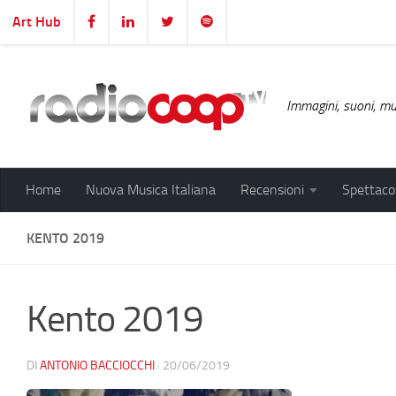
Art Hub
Salta al contenuto
Immagini, suoni, mus
Home
Nuova Musica Italiana
Recensioni
Spettacol
KENTO 2019
Kento 2019
DI
ANTONIO BACCIOCCHI
·
20/06/2019