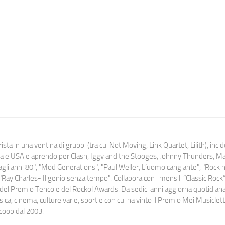
ista in una ventina di gruppi (tra cui Not Moving, Link Quartet, Lilith), inc
uropa e USA e aprendo per Clash, Iggy and the Stooges, Johnny Thunders, 
o dagli anni 80", "Mod Generations", "Paul Weller, L’uomo cangiante", "Rock n
Ray Charles- Il genio senza tempo". Collabora con i mensili “Classic Rock”,
urati del Premio Tenco e del Rockol Awards. Da sedici anni aggiorna quotidia
a, cinema, culture varie, sport e con cui ha vinto il Premio Mei Musiclett
ocoop dal 2003.