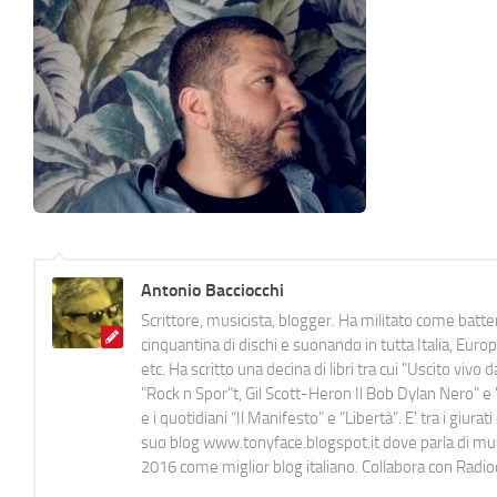
Antonio Bacciocchi
Scrittore, musicista, blogger. Ha militato come batter
cinquantina di dischi e suonando in tutta Italia, E
etc. Ha scritto una decina di libri tra cui "Uscito viv
"Rock n Spor"t, Gil Scott-Heron Il Bob Dylan Nero" e "
e i quotidiani “Il Manifesto” e “Libertà”. E' tra i gi
suo blog www.tonyface.blogspot.it dove parla di music
2016 come miglior blog italiano. Collabora con Radi