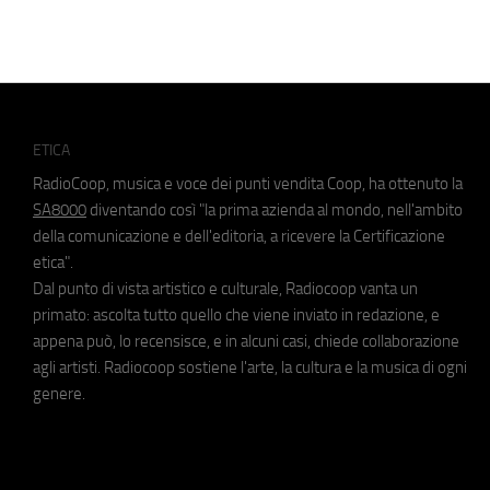
ETICA
RadioCoop, musica e voce dei punti vendita Coop, ha ottenuto la
SA8000
diventando così "la prima azienda al mondo, nell'ambito
della comunicazione e dell'editoria, a ricevere la Certificazione
etica".
Dal punto di vista artistico e culturale, Radiocoop vanta un
primato: ascolta tutto quello che viene inviato in redazione, e
appena può, lo recensisce, e in alcuni casi, chiede collaborazione
agli artisti. Radiocoop sostiene l'arte, la cultura e la musica di ogni
genere.