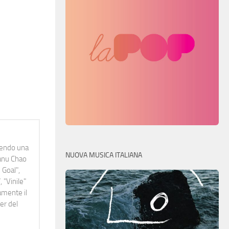
idendo una
NUOVA MUSICA ITALIANA
Manu Chao
 Goal",
 "Vinile"
namente il
er del