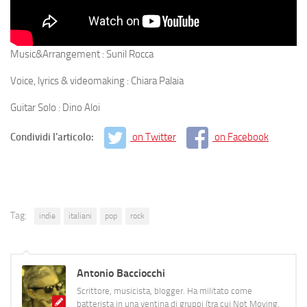
Music&Arrangement : Sunil Rocca
Voice, lyrics & videomaking : Chiara Palaia
Guitar Solo : Dino Aloi
Condividi l'articolo:
on Twitter
on Facebook
Tag:
indie
italiani
pop
rock
Antonio Bacciocchi
Scrittore, musicista, blogger. Ha militato come
batterista in una ventina di gruppi (tra cui Not Moving,