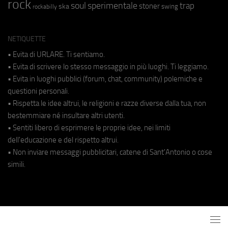
rock
soul
sperimentale
trap
stoner
ska
swing
rockabilly
NETIQUETTE
• Evita di URLARE. Ti sentiamo.
• Evita di scrivere lo stesso messaggio in più luoghi. Ti leggiamo.
• Evita in luoghi pubblici (forum, chat, community) polemiche e
questioni personali.
• Rispetta le idee altrui, le religioni e razze diverse dalla tua, non
bestemmiare né insultare altri utenti.
• Sentiti libero di esprimere le proprie idee, nei limiti
dell'educazione e del rispetto altrui.
• Non inviare messaggi pubblicitari, catene di Sant'Antonio o cose
simili.