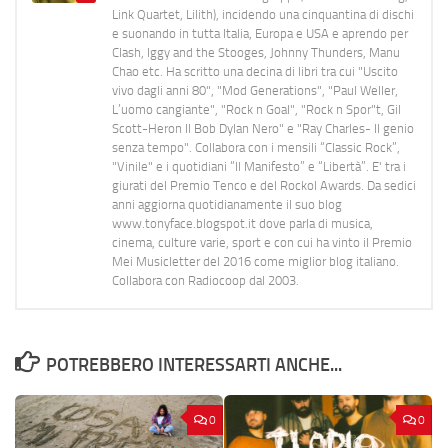
Link Quartet, Lilith), incidendo una cinquantina di dischi
e suonando in tutta Italia, Europa e USA e aprendo per
Clash, Iggy and the Stooges, Johnny Thunders, Manu
Chao etc. Ha scritto una decina di libri tra cui "Uscito
vivo dagli anni 80", "Mod Generations", "Paul Weller,
L’uomo cangiante", "Rock n Goal", "Rock n Spor"t, Gil
Scott-Heron Il Bob Dylan Nero" e "Ray Charles- Il genio
senza tempo". Collabora con i mensili “Classic Rock”,
"Vinile" e i quotidiani “Il Manifesto” e “Libertà”. E' tra i
giurati del Premio Tenco e del Rockol Awards. Da sedici
anni aggiorna quotidianamente il suo blog
www.tonyface.blogspot.it dove parla di musica,
cinema, culture varie, sport e con cui ha vinto il Premio
Mei Musicletter del 2016 come miglior blog italiano.
Collabora con Radiocoop dal 2003.
POTREBBERO INTERESSARTI ANCHE...
0
0