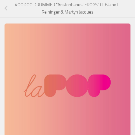
VOODOO DRUMMER “Aristophanes’ FROGS” ft. Blaine L.
Reininger & Martyn Jacques