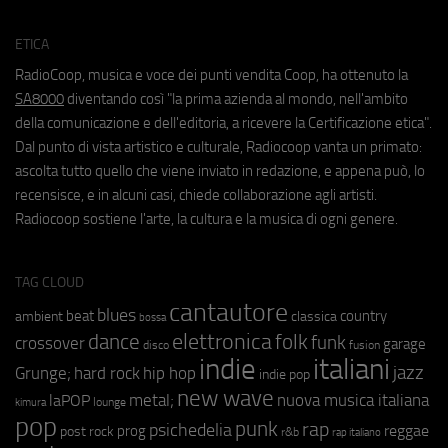
ETICA
RadioCoop, musica e voce dei punti vendita Coop, ha ottenuto la
SA8000
diventando così "la prima azienda al mondo, nell'ambito
della comunicazione e dell'editoria, a ricevere la Certificazione etica".
Dal punto di vista artistico e culturale, Radiocoop vanta un primato:
ascolta tutto quello che viene inviato in redazione, e appena può, lo
recensisce, e in alcuni casi, chiede collaborazione agli artisti.
Radiocoop sostiene l'arte, la cultura e la musica di ogni genere.
TAG CLOUD
cantautore
blues
beat
country
ambient
classica
bossa
elettronica
dance
folk
funk
crossover
garage
fusion
disco
indie
italiani
jazz
hip hop
Grunge;
hard rock
indie pop
new wave
metal;
nuova musica italiana
laPOP
lounge
kimura
pop
punk
rap
psichedelia
reggae
prog
post rock
r&b
rap italiano