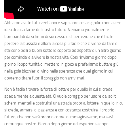
Abbiamo avuto tutti vent’anni e sappiamo cosa significa non avere
idea di cosa farne del nostro futuro. Veniamo giornalmente
bombardati da schemi di successo e di perfezione che è facile
perdere la bussola e allora la cosa più facile che ci viene da fare è
starcene belli e buoni sotto le coperte ad aspettare un altro giorno
per cominciare a vivere la nostra vita. Così rinviamo giorno dopo
giorno l’opportunità di metterci in gioco e preferiamo buttare giù
nella gola bicchieri di vino nella speranza che quel giorno in cui
dovremo tirare fuori il coraggio non arrivi mai.
Non è facile trovare la forza di lottare per quello in cui si crede,
specialmente a questa età. Ci vuole coraggio per uscire dai soliti
schemi mentali e costruirsi una strada propria, lottare in quello in cui
si crede, armarsi di pazienza e con costanza costruire il proprio
futuro, che non sarà proprio come lo immaginavamo, ma sarà
comunque nostro. Giorno dopo giorno ed esperienza dopo