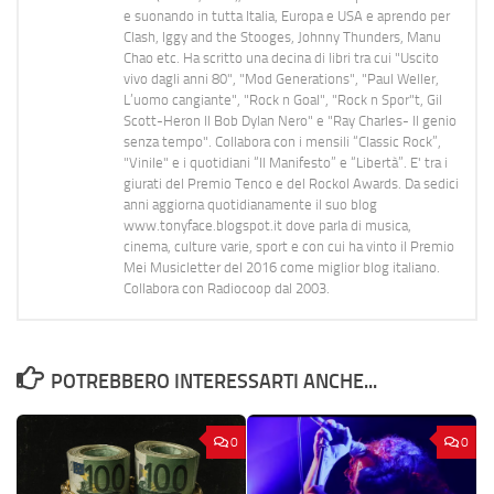
e suonando in tutta Italia, Europa e USA e aprendo per
Clash, Iggy and the Stooges, Johnny Thunders, Manu
Chao etc. Ha scritto una decina di libri tra cui "Uscito
vivo dagli anni 80", "Mod Generations", "Paul Weller,
L’uomo cangiante", "Rock n Goal", "Rock n Spor"t, Gil
Scott-Heron Il Bob Dylan Nero" e "Ray Charles- Il genio
senza tempo". Collabora con i mensili “Classic Rock”,
"Vinile" e i quotidiani “Il Manifesto” e “Libertà”. E' tra i
giurati del Premio Tenco e del Rockol Awards. Da sedici
anni aggiorna quotidianamente il suo blog
www.tonyface.blogspot.it dove parla di musica,
cinema, culture varie, sport e con cui ha vinto il Premio
Mei Musicletter del 2016 come miglior blog italiano.
Collabora con Radiocoop dal 2003.
POTREBBERO INTERESSARTI ANCHE...
0
0