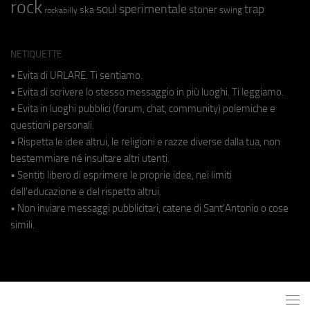
rock
soul
sperimentale
trap
stoner
ska
swing
rockabilly
NETIQUETTE
• Evita di URLARE. Ti sentiamo.
• Evita di scrivere lo stesso messaggio in più luoghi. Ti leggiamo.
• Evita in luoghi pubblici (forum, chat, community) polemiche e
questioni personali.
• Rispetta le idee altrui, le religioni e razze diverse dalla tua, non
bestemmiare né insultare altri utenti.
• Sentiti libero di esprimere le proprie idee, nei limiti
dell'educazione e del rispetto altrui.
• Non inviare messaggi pubblicitari, catene di Sant'Antonio o cose
simili.