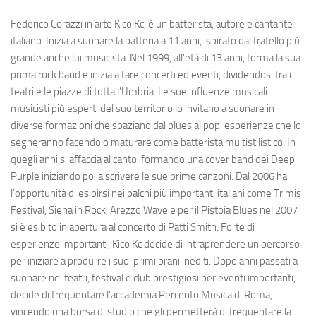
Federico Corazzi in arte Kico Kc, è un batterista, autore e cantante
italiano. Inizia a suonare la batteria a 11 anni, ispirato dal fratello più
grande anche lui musicista. Nel 1999, all’età di 13 anni, forma la sua
prima rock band e inizia a fare concerti ed eventi, dividendosi tra i
teatri e le piazze di tutta l’Umbria. Le sue influenze musicali
musicisti più esperti del suo territorio lo invitano a suonare in
diverse formazioni che spaziano dal blues al pop, esperienze che lo
segneranno facendolo maturare come batterista multistilistico. In
quegli anni si affaccia al canto, formando una cover band dei Deep
Purple iniziando poi a scrivere le sue prime canzoni. Dal 2006 ha
l’opportunità di esibirsi nei palchi più importanti italiani come Trimis
Festival, Siena in Rock, Arezzo Wave e per il Pistoia Blues nel 2007
si è esibito in apertura al concerto di Patti Smith. Forte di
esperienze importanti, Kico Kc decide di intraprendere un percorso
per iniziare a produrre i suoi primi brani inediti. Dopo anni passati a
suonare nei teatri, festival e club prestigiosi per eventi importanti,
decide di frequentare l’accademia Percento Musica di Roma,
vincendo una borsa di studio che gli permetterà di frequentare la