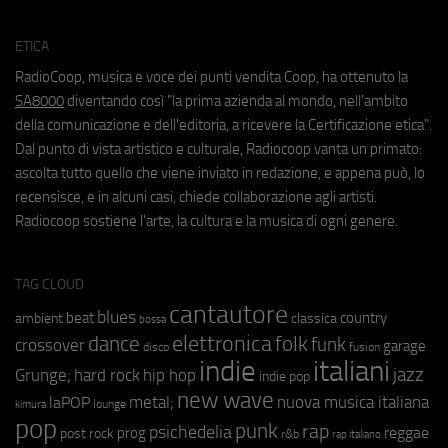
ETICA
RadioCoop, musica e voce dei punti vendita Coop, ha ottenuto la
SA8000
diventando così "la prima azienda al mondo, nell'ambito
della comunicazione e dell'editoria, a ricevere la Certificazione etica".
Dal punto di vista artistico e culturale, Radiocoop vanta un primato:
ascolta tutto quello che viene inviato in redazione, e appena può, lo
recensisce, e in alcuni casi, chiede collaborazione agli artisti.
Radiocoop sostiene l'arte, la cultura e la musica di ogni genere.
TAG CLOUD
cantautore
blues
beat
country
ambient
classica
bossa
elettronica
dance
folk
funk
crossover
garage
fusion
disco
indie
italiani
jazz
hip hop
Grunge;
hard rock
indie pop
new wave
metal;
nuova musica italiana
laPOP
lounge
kimura
pop
punk
rap
psichedelia
reggae
prog
post rock
r&b
rap italiano