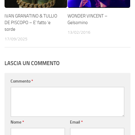
IVAN GRANATINO & TULLIO
WONDER VINCENT –
DE PISCOPO – E’ fatto ‘e
Gelsomino
sorde
13/02/2016
17/09/2025
LASCIA UN COMMENTO
Commento
*
Nome
*
Email
*