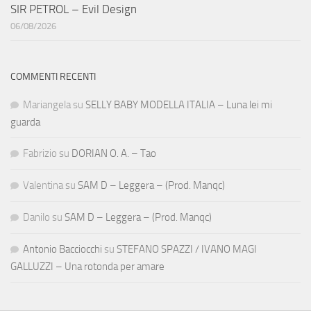
SIR PETROL – Evil Design
06/08/2026
COMMENTI RECENTI
Mariangela
su
SELLY BABY MODELLA ITALIA – Luna lei mi
guarda
Fabrizio
su
DORIAN O. A. – Tao
Valentina
su
SAM D – Leggera – (Prod. Manqc)
Danilo
su
SAM D – Leggera – (Prod. Manqc)
Antonio Bacciocchi
su
STEFANO SPAZZI / IVANO MAGI
GALLUZZI – Una rotonda per amare