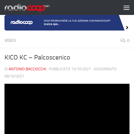
Salta al contenuto
VIDEO
0
KICO KC – Palcoscenico
DI
ANTONIO BACCIOCCHI
· PUBBLICATO
13/10/2021
· AGGIORNATO
08/10/2021