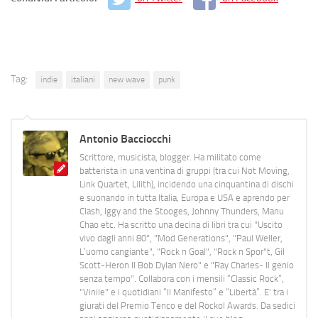
Tag:
indie
italiani
new wave
punk
Antonio Bacciocchi
Scrittore, musicista, blogger. Ha militato come
batterista in una ventina di gruppi (tra cui Not Moving,
Link Quartet, Lilith), incidendo una cinquantina di dischi
e suonando in tutta Italia, Europa e USA e aprendo per
Clash, Iggy and the Stooges, Johnny Thunders, Manu
Chao etc. Ha scritto una decina di libri tra cui "Uscito
vivo dagli anni 80", "Mod Generations", "Paul Weller,
L’uomo cangiante", "Rock n Goal", "Rock n Spor"t, Gil
Scott-Heron Il Bob Dylan Nero" e "Ray Charles- Il genio
senza tempo". Collabora con i mensili “Classic Rock”,
"Vinile" e i quotidiani “Il Manifesto” e “Libertà”. E' tra i
giurati del Premio Tenco e del Rockol Awards. Da sedici