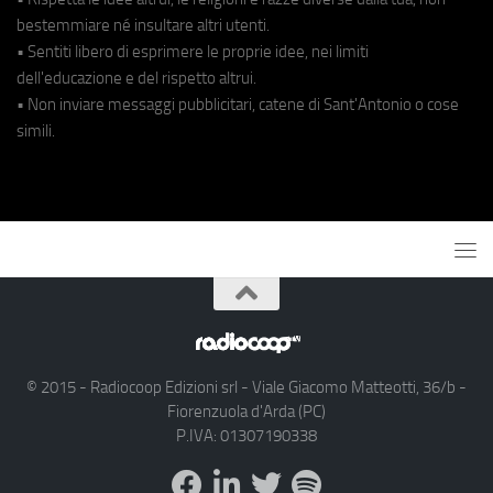
bestemmiare né insultare altri utenti.
• Sentiti libero di esprimere le proprie idee, nei limiti
dell'educazione e del rispetto altrui.
• Non inviare messaggi pubblicitari, catene di Sant'Antonio o cose
simili.
© 2015 - Radiocoop Edizioni srl - Viale Giacomo Matteotti, 36/b -
Fiorenzuola d'Arda (PC)
P.IVA: 01307190338