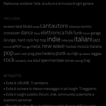
Radiocoop sostiene l'arte, la cultura e la musica di ogni genere.
TAG CLOUD
cantautore
blues
beat
country
ambient
classica
bossa
elettronica
dance
folk
funk
crossover
garage
fusion
disco
indie
italiani
jazz
hip hop
Grunge;
hard rock
indie pop
new wave
metal;
nuova musica italiana
laPOP
lounge
kimura
pop
punk
rap
psichedelia
reggae
prog
post rock
r&b
rap italiano
rock
soul
sperimentale
trap
stoner
ska
swing
rockabilly
NETIQUETTE
• Evita di URLARE. Ti sentiamo.
• Evita di scrivere lo stesso messaggio in più luoghi. Ti leggiamo.
• Evita in luoghi pubblici (forum, chat, community) polemiche e
questioni personali.
• Rispetta le idee altrui, le religioni e razze diverse dalla tua, non