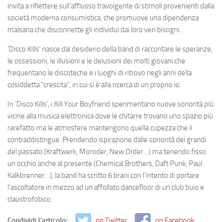
invita a riflettere sull’afflusso travolgente di stimoli provenienti dalla
società moderna consumistica, che promuove una dipendenza
malsana che disconnette gli individui dai loro veri bisogni.
‘Disco Kills’ nasce dal desiderio della band di raccontare le speranze,
le ossessioni, le illusioni e le delusioni dei molti giovani che
frequentano le discoteche e i luoghi di ritrovo negli anni della
cosiddetta “crescita”, in cui si è alla ricerca di un proprio io.
In ‘Disco Kills’, i Kill Your Boyfriend sperimentano nuove sonorità più
vicine alla musica elettronica dove le chitarre trovano uno spazio più
rarefatto ma le atmosfere mantengono quella cupezza che li
contraddistingue. Prendendo ispirazione dalle sonorità dei grandi
del passato (Kraftwerk, Moroder, New Order…) ma tenendo fisso
un occhio anche al presente (Chemical Brothers, Daft Punk, Paul
Kalkbrenner…), la band ha scritto 6 brani con l’intento di portare
l’ascoltatore in mezzo ad un affollato dancefloor di un club buio e
claustrofobico.
Condividi l'articolo:
on Twitter
on Facebook