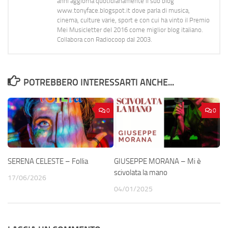
anni aggiorna quotidianamente il suo blog
www.tonyface.blogspot.it dove parla di musica,
cinema, culture varie, sport e con cui ha vinto il Premio
Mei Musicletter del 2016 come miglior blog italiano.
Collabora con Radiocoop dal 2003.
POTREBBERO INTERESSARTI ANCHE...
0
0
SERENA CELESTE – Follia
GIUSEPPE MORANA – Mi è
scivolata la mano
17/06/2026
04/01/2025