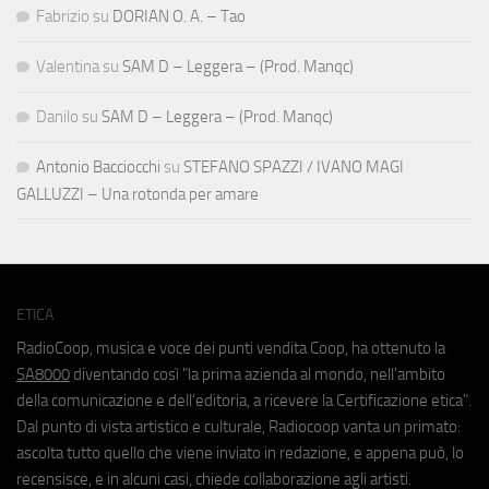
Fabrizio
su
DORIAN O. A. – Tao
Valentina
su
SAM D – Leggera – (Prod. Manqc)
Danilo
su
SAM D – Leggera – (Prod. Manqc)
Antonio Bacciocchi
su
STEFANO SPAZZI / IVANO MAGI
GALLUZZI – Una rotonda per amare
ETICA
RadioCoop, musica e voce dei punti vendita Coop, ha ottenuto la
SA8000
diventando così "la prima azienda al mondo, nell'ambito
della comunicazione e dell'editoria, a ricevere la Certificazione etica".
Dal punto di vista artistico e culturale, Radiocoop vanta un primato:
ascolta tutto quello che viene inviato in redazione, e appena può, lo
recensisce, e in alcuni casi, chiede collaborazione agli artisti.