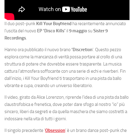
Il duo post-punk
Kill Your Boyfriend
ha recentemente annunciato
l’uscita del nuovo
EP ‘Disco Kills’
il
9 maggio
su
Sister 9
Recordings
.
Hanno ora pubblicato il nuovo brano
‘
Discretion
‘. Questo pezzo
esplora come la mancanza di verità possa portare al crollo di una
struttura di potere che dovrebbe essere trasparente. La musica
cattura l’atmosfera soffocante con una serie di echi e riverberi. Fin
dall’inizio, i Kill Your Boyfriend ti trasportano in una pista da ballo
vibrante e cupa, creando un universo liberatorio.
Il video, girato da Alice Lorenzon, riprende l’idea di una pista da ballo
claustrofobica e frenetica, dove poter dare sfogo al nostro “io” più
sincero, liberi da segreti e da quella maschera che siamo costretti a
indossare nella vita di tutti i giorni.
Il singolo precedente ‘
Obsession
‘ è un brano dance post-punk che