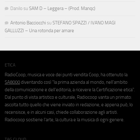
Danilo
su
SAM D – Leggera – (Prod. Manqc)
Antonio Bacciocchi
su
STEFANO SPAZZI / IVANO MAGI
GALLUZZI – Una rotonda per amare
ETICA
RadioCoop, musica e voce dei punti vendita Coop, ha ottenuto la
SA8000
diventando così "la prima azienda al mondo, nell'ambito
della comunicazione e dell'editoria, a ricevere la Certificazione etica".
Dal punto di vista artistico e culturale, Radiocoop vanta un primato:
ascolta tutto quello che viene inviato in redazione, e appena può, lo
recensisce, e in alcuni casi, chiede collaborazione agli artisti.
Radiocoop sostiene l'arte, la cultura e la musica di ogni genere.
TAG CLOUD