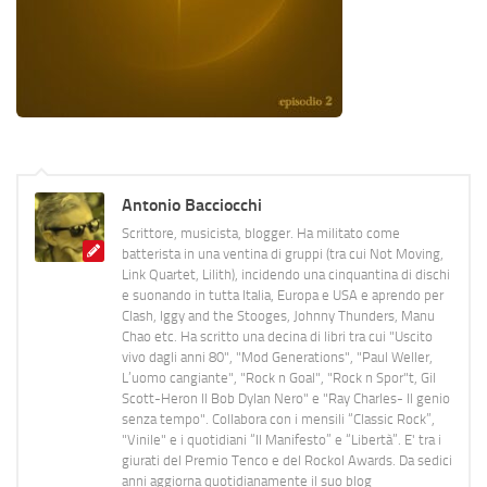
Antonio Bacciocchi
Scrittore, musicista, blogger. Ha militato come
batterista in una ventina di gruppi (tra cui Not Moving,
Link Quartet, Lilith), incidendo una cinquantina di dischi
e suonando in tutta Italia, Europa e USA e aprendo per
Clash, Iggy and the Stooges, Johnny Thunders, Manu
Chao etc. Ha scritto una decina di libri tra cui "Uscito
vivo dagli anni 80", "Mod Generations", "Paul Weller,
L’uomo cangiante", "Rock n Goal", "Rock n Spor"t, Gil
Scott-Heron Il Bob Dylan Nero" e "Ray Charles- Il genio
senza tempo". Collabora con i mensili “Classic Rock”,
"Vinile" e i quotidiani “Il Manifesto” e “Libertà”. E' tra i
giurati del Premio Tenco e del Rockol Awards. Da sedici
anni aggiorna quotidianamente il suo blog