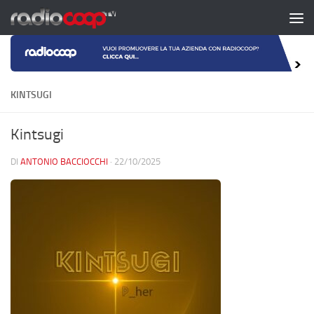
Salta al contenuto
KINTSUGI
Kintsugi
DI
ANTONIO BACCIOCCHI
·
22/10/2025