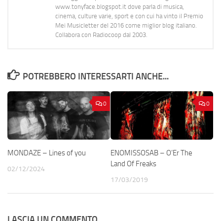
www.tonyface.blogspot.it dove parla di musica,
cinema, culture varie, sport e con cui ha vinto il Premio
Mei Musicletter del 2016 come miglior blog italiano.
Collabora con Radiocoop dal 2003.
POTREBBERO INTERESSARTI ANCHE...
0
0
MONDAZE – Lines of you
ENOMISSOSAB – O’Er The
Land Of Freaks
02/12/2024
17/03/2019
LASCIA UN COMMENTO