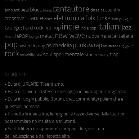
cantautore
blues
beat
country
ambient
classica
bossa
elettronica
dance
folk
funk
crossover
garage
fusion
disco
indie
italiani
jazz
hip hop
Grunge;
hard rock
indie pop
new wave
metal;
nuova musica italiana
laPOP
lounge
kimura
pop
punk
rap
psichedelia
reggae
prog
post rock
r&b
rap italiano
rock
soul
sperimentale
trap
stoner
ska
swing
rockabilly
NETIQUETTE
• Evita di URLARE. Ti sentiamo.
• Evita di scrivere lo stesso messaggio in più luoghi. Ti leggiamo.
• Evita in luoghi pubblici (forum, chat, community) polemiche e
questioni personali.
• Rispetta le idee altrui, le religioni e razze diverse dalla tua, non
bestemmiare né insultare altri utenti.
• Sentiti libero di esprimere le proprie idee, nei limiti
dell'educazione e del rispetto altrui.