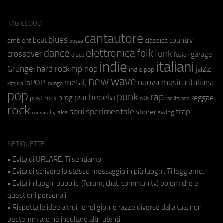
TAG CLOUD
cantautore
blues
beat
country
ambient
classica
bossa
elettronica
dance
folk
funk
crossover
garage
fusion
disco
indie
italiani
jazz
hip hop
Grunge;
hard rock
indie pop
new wave
metal;
nuova musica italiana
laPOP
lounge
kimura
pop
punk
rap
psichedelia
reggae
prog
post rock
r&b
rap italiano
rock
soul
sperimentale
trap
stoner
ska
swing
rockabilly
NETIQUETTE
• Evita di URLARE. Ti sentiamo.
• Evita di scrivere lo stesso messaggio in più luoghi. Ti leggiamo.
• Evita in luoghi pubblici (forum, chat, community) polemiche e
questioni personali.
• Rispetta le idee altrui, le religioni e razze diverse dalla tua, non
bestemmiare né insultare altri utenti.