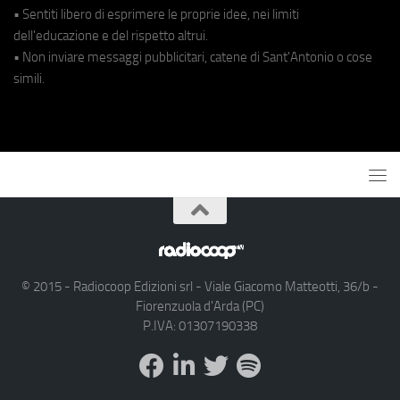
• Sentiti libero di esprimere le proprie idee, nei limiti
dell'educazione e del rispetto altrui.
• Non inviare messaggi pubblicitari, catene di Sant'Antonio o cose
simili.
© 2015 - Radiocoop Edizioni srl - Viale Giacomo Matteotti, 36/b -
Fiorenzuola d'Arda (PC)
P.IVA: 01307190338