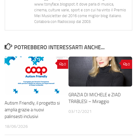
www.tonyface.blogspot.it dove parla di musica,
cinema, culture varie, sport e con cui ha vinto il Premio
Mei Musicletter del 2016 come miglior blog italiano.
Collabora con Radiocoop dal 2003.
POTREBBERO INTERESSARTI ANCHE...
0
0
GRAZIA DI MICHELE e ZIAD
TRABLESI – Miraggio
Autism Friendly, il progetto si
amplia grazie a nuovi
03/12/2021
palinsesti inclusivi
18/06/2026