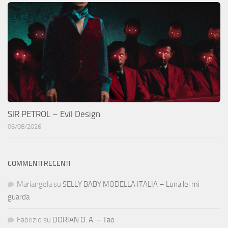
SIR PETROL – Evil Design
06/08/2026
COMMENTI RECENTI
Mariangela
su
SELLY BABY MODELLA ITALIA – Luna lei mi
guarda
Fabrizio
su
DORIAN O. A. – Tao