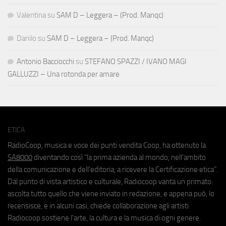
Valentina
su
SAM D – Leggera – (Prod. Manqc)
Danilo
su
SAM D – Leggera – (Prod. Manqc)
Antonio Bacciocchi
su
STEFANO SPAZZI / IVANO MAGI
GALLUZZI – Una rotonda per amare
ETICA
RadioCoop, musica e voce dei punti vendita Coop, ha ottenuto la
SA8000
diventando così "la prima azienda al mondo, nell'ambito
della comunicazione e dell'editoria, a ricevere la Certificazione etica".
Dal punto di vista artistico e culturale, Radiocoop vanta un primato:
ascolta tutto quello che viene inviato in redazione, e appena può, lo
recensisce, e in alcuni casi, chiede collaborazione agli artisti.
Radiocoop sostiene l'arte, la cultura e la musica di ogni genere.