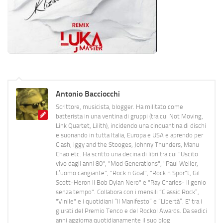
Antonio Bacciocchi
Scrittore, musicista, blogger. Ha militato come
batterista in una ventina di gruppi (tra cui Not Moving,
Link Quartet, Lilith), incidendo una cinquantina di dischi
e suonando in tutta Italia, Europa e USA e aprendo per
Clash, Iggy and the Stooges, Johnny Thunders, Manu
Chao etc. Ha scritto una decina di libri tra cui "Uscito
vivo dagli anni 80", "Mod Generations", "Paul Weller,
L’uomo cangiante", "Rock n Goal", "Rock n Spor"t, Gil
Scott-Heron Il Bob Dylan Nero" e "Ray Charles- Il genio
senza tempo". Collabora con i mensili “Classic Rock”,
"Vinile" e i quotidiani “Il Manifesto” e “Libertà”. E' tra i
giurati del Premio Tenco e del Rockol Awards. Da sedici
anni aggiorna quotidianamente il suo blog