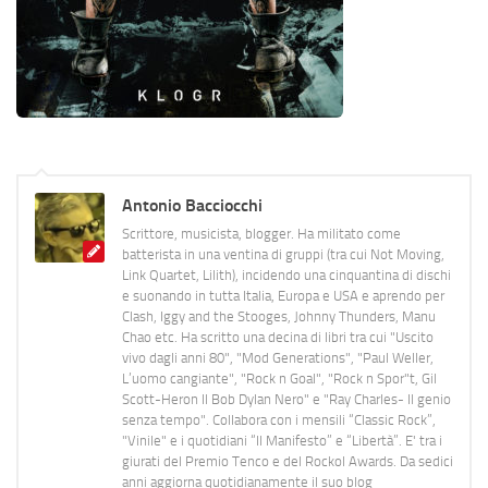
Antonio Bacciocchi
Scrittore, musicista, blogger. Ha militato come
batterista in una ventina di gruppi (tra cui Not Moving,
Link Quartet, Lilith), incidendo una cinquantina di dischi
e suonando in tutta Italia, Europa e USA e aprendo per
Clash, Iggy and the Stooges, Johnny Thunders, Manu
Chao etc. Ha scritto una decina di libri tra cui "Uscito
vivo dagli anni 80", "Mod Generations", "Paul Weller,
L’uomo cangiante", "Rock n Goal", "Rock n Spor"t, Gil
Scott-Heron Il Bob Dylan Nero" e "Ray Charles- Il genio
senza tempo". Collabora con i mensili “Classic Rock”,
"Vinile" e i quotidiani “Il Manifesto” e “Libertà”. E' tra i
giurati del Premio Tenco e del Rockol Awards. Da sedici
anni aggiorna quotidianamente il suo blog