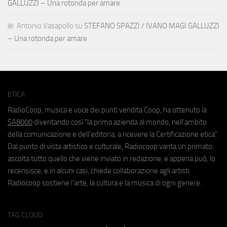
GALLUZZI – Una rotonda per amare
Antonio Vasapollo
su
STEFANO SPAZZI / IVANO MAGI GALLUZZI
– Una rotonda per amare
ETICA
RadioCoop, musica e voce dei punti vendita Coop, ha ottenuto la
SA8000
diventando così "la prima azienda al mondo, nell'ambito
della comunicazione e dell'editoria, a ricevere la Certificazione etica".
Dal punto di vista artistico e culturale, Radiocoop vanta un primato:
ascolta tutto quello che viene inviato in redazione, e appena può, lo
recensisce, e in alcuni casi, chiede collaborazione agli artisti.
Radiocoop sostiene l'arte, la cultura e la musica di ogni genere.
TAG CLOUD