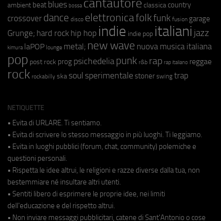
cantautore
blues
beat
country
ambient
classica
bossa
elettronica
dance
folk
funk
crossover
garage
fusion
disco
indie
italiani
jazz
hip hop
Grunge;
hard rock
indie pop
new wave
metal;
nuova musica italiana
laPOP
lounge
kimura
pop
punk
rap
psichedelia
reggae
prog
post rock
r&b
rap italiano
rock
soul
sperimentale
trap
stoner
ska
swing
rockabilly
NETIQUETTE
• Evita di URLARE. Ti sentiamo.
• Evita di scrivere lo stesso messaggio in più luoghi. Ti leggiamo.
• Evita in luoghi pubblici (forum, chat, community) polemiche e
questioni personali.
• Rispetta le idee altrui, le religioni e razze diverse dalla tua, non
bestemmiare né insultare altri utenti.
• Sentiti libero di esprimere le proprie idee, nei limiti
dell'educazione e del rispetto altrui.
• Non inviare messaggi pubblicitari, catene di Sant'Antonio o cose