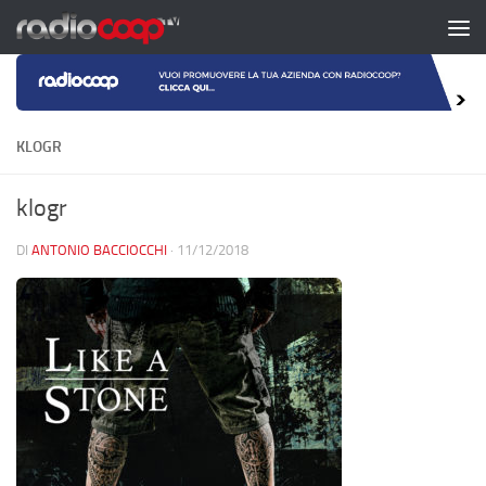
Salta al contenuto
KLOGR
klogr
DI
ANTONIO BACCIOCCHI
·
11/12/2018