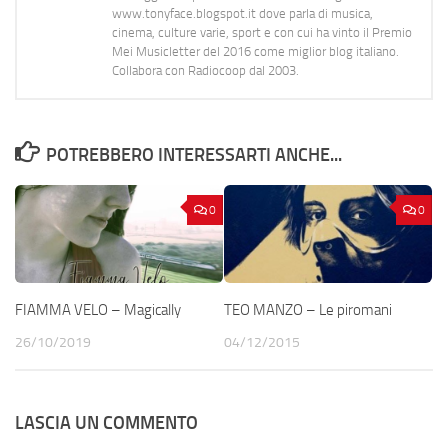
www.tonyface.blogspot.it dove parla di musica,
cinema, culture varie, sport e con cui ha vinto il Premio
Mei Musicletter del 2016 come miglior blog italiano.
Collabora con Radiocoop dal 2003.
POTREBBERO INTERESSARTI ANCHE...
0
0
FIAMMA VELO – Magically
TEO MANZO – Le piromani
26/10/2019
04/12/2015
LASCIA UN COMMENTO