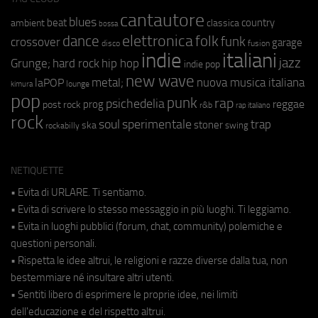
cantautore
blues
beat
country
ambient
classica
bossa
elettronica
dance
folk
funk
crossover
garage
fusion
disco
indie
italiani
jazz
hip hop
Grunge;
hard rock
indie pop
new wave
metal;
nuova musica italiana
laPOP
lounge
kimura
pop
punk
rap
psichedelia
reggae
prog
post rock
r&b
rap italiano
rock
soul
sperimentale
trap
stoner
ska
swing
rockabilly
NETIQUETTE
• Evita di URLARE. Ti sentiamo.
• Evita di scrivere lo stesso messaggio in più luoghi. Ti leggiamo.
• Evita in luoghi pubblici (forum, chat, community) polemiche e
questioni personali.
• Rispetta le idee altrui, le religioni e razze diverse dalla tua, non
bestemmiare né insultare altri utenti.
• Sentiti libero di esprimere le proprie idee, nei limiti
dell'educazione e del rispetto altrui.