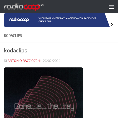
Salta al contenuto
KODACLIPS
kodaclips
DI
ANTONIO BACCIOCCHI
·
26/02/2024