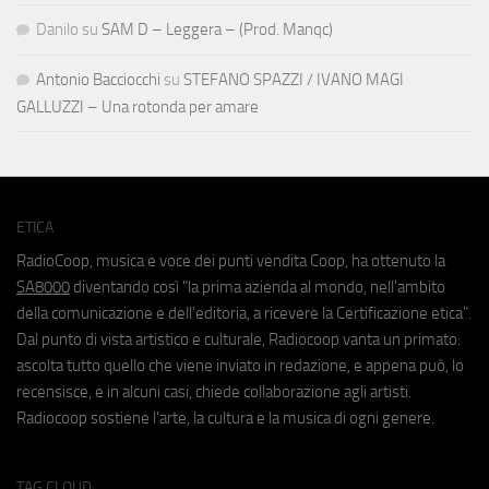
Danilo
su
SAM D – Leggera – (Prod. Manqc)
Antonio Bacciocchi
su
STEFANO SPAZZI / IVANO MAGI
GALLUZZI – Una rotonda per amare
ETICA
RadioCoop, musica e voce dei punti vendita Coop, ha ottenuto la
SA8000
diventando così "la prima azienda al mondo, nell'ambito
della comunicazione e dell'editoria, a ricevere la Certificazione etica".
Dal punto di vista artistico e culturale, Radiocoop vanta un primato:
ascolta tutto quello che viene inviato in redazione, e appena può, lo
recensisce, e in alcuni casi, chiede collaborazione agli artisti.
Radiocoop sostiene l'arte, la cultura e la musica di ogni genere.
TAG CLOUD