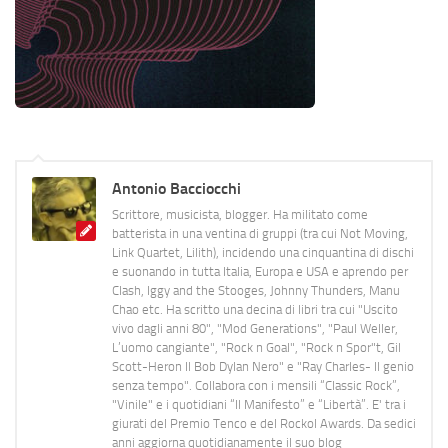
Antonio Bacciocchi
Scrittore, musicista, blogger. Ha militato come
batterista in una ventina di gruppi (tra cui Not Moving,
Link Quartet, Lilith), incidendo una cinquantina di dischi
e suonando in tutta Italia, Europa e USA e aprendo per
Clash, Iggy and the Stooges, Johnny Thunders, Manu
Chao etc. Ha scritto una decina di libri tra cui "Uscito
vivo dagli anni 80", "Mod Generations", "Paul Weller,
L’uomo cangiante", "Rock n Goal", "Rock n Spor"t, Gil
Scott-Heron Il Bob Dylan Nero" e "Ray Charles- Il genio
senza tempo". Collabora con i mensili “Classic Rock”,
"Vinile" e i quotidiani “Il Manifesto” e “Libertà”. E' tra i
giurati del Premio Tenco e del Rockol Awards. Da sedici
anni aggiorna quotidianamente il suo blog