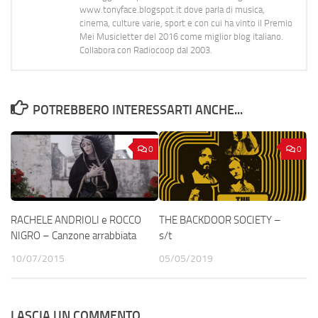
www.tonyface.blogspot.it dove parla di musica,
cinema, culture varie, sport e con cui ha vinto il Premio
Mei Musicletter del 2016 come miglior blog italiano.
Collabora con Radiocoop dal 2003.
POTREBBERO INTERESSARTI ANCHE...
0
0
RACHELE ANDRIOLI e ROCCO
THE BACKDOOR SOCIETY –
NIGRO – Canzone arrabbiata
s/t
10/07/2015
05/05/2019
LASCIA UN COMMENTO