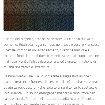
Il nome del progetto, nato nel settembre 2008 per iniziativa di
Domenica Rita Buda (regia, composizioni, testi e voce) e Francesco
Speziale (composizioni, arrangiamenti, direzione musicale e
chitarre), fonde i nomi di due strumenti tradizionali, l’uno di origine
malinese (Kora) e l’altro calabrese (Lira) ed è una commistione di
musica, spettacolo e letteratura.
L’album “Metro Line S” è un’ intrigante e suggestiva unione di
dialetto (ma anche francese, inglese e italiano), musica tradizionale
ed etnica, rock, pop, funk che fa da colonna al concerto spettacolo
“MoviMente”. Un sound eterogeneo ma dal filo conduttore ben
saldo e che alla fine, pur nella sua particolarità ed unicità, risulta
scorrevole, coinvolgente e estremamente interessante.