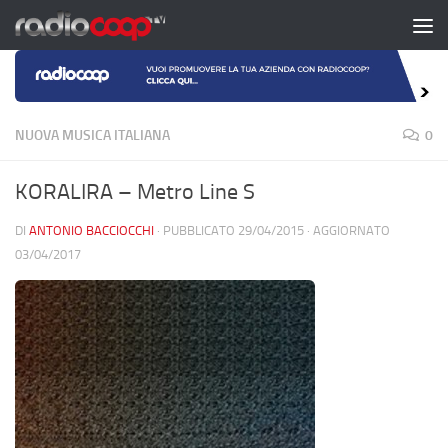
Salta al contenuto
NUOVA MUSICA ITALIANA
0
KORALIRA – Metro Line S
DI
ANTONIO BACCIOCCHI
· PUBBLICATO
29/04/2015
· AGGIORNATO
03/04/2017