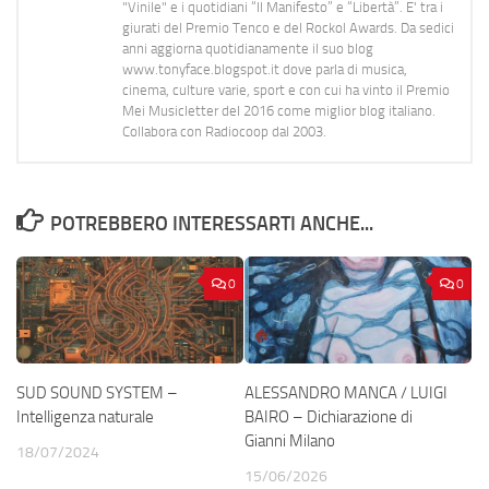
"Vinile" e i quotidiani “Il Manifesto” e “Libertà”. E' tra i
giurati del Premio Tenco e del Rockol Awards. Da sedici
anni aggiorna quotidianamente il suo blog
www.tonyface.blogspot.it dove parla di musica,
cinema, culture varie, sport e con cui ha vinto il Premio
Mei Musicletter del 2016 come miglior blog italiano.
Collabora con Radiocoop dal 2003.
POTREBBERO INTERESSARTI ANCHE...
0
0
SUD SOUND SYSTEM –
ALESSANDRO MANCA / LUIGI
Intelligenza naturale
BAIRO – Dichiarazione di
Gianni Milano
18/07/2024
15/06/2026