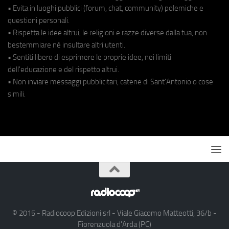
• Evita in luoghi pubblici (forum, chat, community) polemiche e
questioni personali.
• Rispetta le idee altrui, le religioni e razze diverse dalla tua, non
bestemmiare né insultare altri utenti.
• Sentiti libero di esprimere le proprie idee, nei limiti
dell'educazione e del rispetto altrui.
• Non inviare messaggi pubblicitari, catene di Sant'Antonio o cose
simili.
© 2015 - Radiocoop Edizioni srl - Viale Giacomo Matteotti, 36/b -
Fiorenzuola d'Arda (PC)