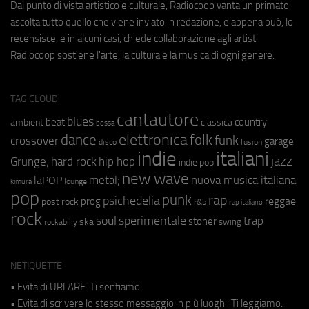
Dal punto di vista artistico e culturale, Radiocoop vanta un primato:
ascolta tutto quello che viene inviato in redazione, e appena può, lo
recensisce, e in alcuni casi, chiede collaborazione agli artisti.
Radiocoop sostiene l'arte, la cultura e la musica di ogni genere.
TAG CLOUD
cantautore
blues
beat
country
ambient
classica
bossa
elettronica
dance
folk
funk
crossover
garage
fusion
disco
indie
italiani
jazz
hip hop
Grunge;
hard rock
indie pop
new wave
metal;
nuova musica italiana
laPOP
lounge
kimura
pop
punk
rap
psichedelia
reggae
prog
post rock
r&b
rap italiano
rock
soul
sperimentale
trap
stoner
ska
swing
rockabilly
NETIQUETTE
• Evita di URLARE. Ti sentiamo.
• Evita di scrivere lo stesso messaggio in più luoghi. Ti leggiamo.