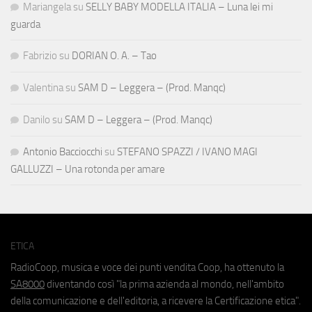
Mariangela
su
SELLY BABY MODELLA ITALIA – Luna lei mi
guarda
Fabrizio
su
DORIAN O. A. – Tao
Valentina
su
SAM D – Leggera – (Prod. Manqc)
Danilo
su
SAM D – Leggera – (Prod. Manqc)
Antonio Bacciocchi
su
STEFANO SPAZZI / IVANO MAGI
GALLUZZI – Una rotonda per amare
ETICA
RadioCoop, musica e voce dei punti vendita Coop, ha ottenuto la
SA8000
diventando così "la prima azienda al mondo, nell'ambito
della comunicazione e dell'editoria, a ricevere la Certificazione etica".