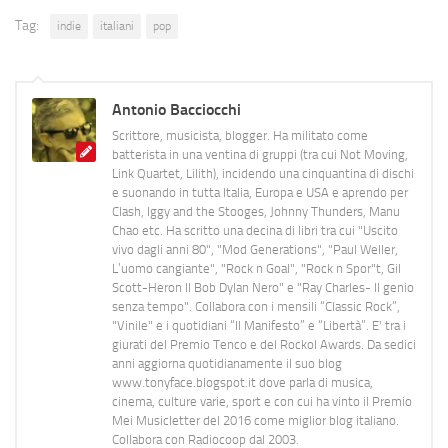
Tag:
indie
italiani
pop
Antonio Bacciocchi
Scrittore, musicista, blogger. Ha militato come
batterista in una ventina di gruppi (tra cui Not Moving,
Link Quartet, Lilith), incidendo una cinquantina di dischi
e suonando in tutta Italia, Europa e USA e aprendo per
Clash, Iggy and the Stooges, Johnny Thunders, Manu
Chao etc. Ha scritto una decina di libri tra cui "Uscito
vivo dagli anni 80", "Mod Generations", "Paul Weller,
L’uomo cangiante", "Rock n Goal", "Rock n Spor"t, Gil
Scott-Heron Il Bob Dylan Nero" e "Ray Charles- Il genio
senza tempo". Collabora con i mensili “Classic Rock”,
"Vinile" e i quotidiani “Il Manifesto” e “Libertà”. E' tra i
giurati del Premio Tenco e del Rockol Awards. Da sedici
anni aggiorna quotidianamente il suo blog
www.tonyface.blogspot.it dove parla di musica,
cinema, culture varie, sport e con cui ha vinto il Premio
Mei Musicletter del 2016 come miglior blog italiano.
Collabora con Radiocoop dal 2003.