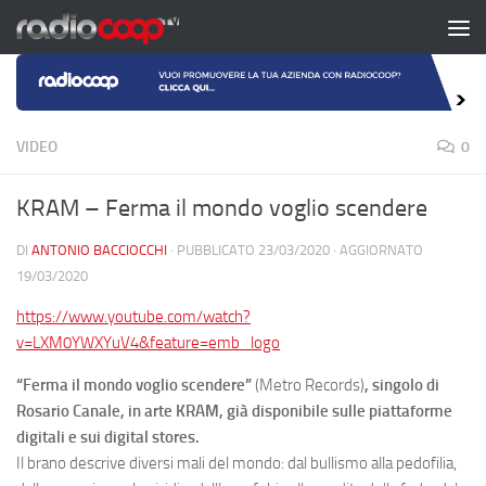
Salta al contenuto
VIDEO
0
KRAM – Ferma il mondo voglio scendere
DI
ANTONIO BACCIOCCHI
· PUBBLICATO
23/03/2020
· AGGIORNATO
19/03/2020
https://www.youtube.com/watch?
v=LXM0YWXYuV4&feature=emb_logo
“Ferma il mondo voglio scendere”
(Metro Records)
, singolo di
Rosario Canale, in arte KRAM, già disponibile sulle piattaforme
digitali e sui digital stores.
Il brano descrive diversi mali del mondo: dal bullismo alla pedofilia,