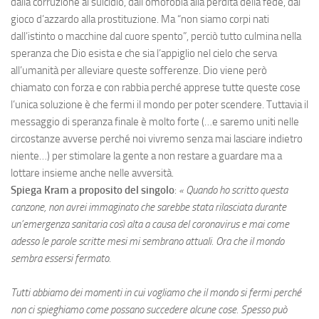
dalla corruzione al suicidio, dall’omofobia alla perdita della fede, dal
gioco d’azzardo alla prostituzione. Ma “non siamo corpi nati
dall’istinto o macchine dal cuore spento”, perciò tutto culmina nella
speranza che Dio esista e che sia l’appiglio nel cielo che serva
all’umanità per alleviare queste sofferenze. Dio viene però
chiamato con forza e con rabbia perché apprese tutte queste cose
l’unica soluzione è che fermi il mondo per poter scendere. Tuttavia il
messaggio di speranza finale è molto forte (…e saremo uniti nelle
circostanze avverse perché noi vivremo senza mai lasciare indietro
niente…) per stimolare la gente a non restare a guardare ma a
lottare insieme anche nelle avversità.
Spiega Kram a proposito del singolo
:
«
Quando ho scritto questa
canzone, non avrei immaginato che sarebbe stata rilasciata durante
un’emergenza sanitaria così alta a causa del coronavirus e mai come
adesso le parole scritte mesi mi sembrano attuali. Ora che il mondo
sembra essersi fermato.
Tutti abbiamo dei momenti in cui vogliamo che il mondo si fermi perché
non ci spieghiamo come possano succedere alcune cose. Spesso può