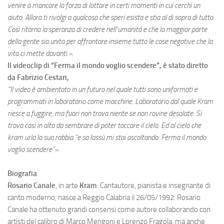
venire a mancare la forza di lottare in certi momenti in cui cerchi un
aiuto. Allora ti rivolgi a qualcosa che speri esista e stia al di sopra di tutto.
Così ritorna la speranza di credere nell’umanità e che la maggior parte
della gente sia unita per affrontare insieme tutto le cose negative che la
vita ci mette davanti.
».
Il videoclip di “Ferma il mondo voglio scendere”, è stato diretto
da Fabrizio Cestari,
“Il video è ambientato in un futuro nel quale tutti sono uniformati e
programmati in laboratorio come macchine. Laboratorio dal quale Kram
riesce a fuggire, ma fuori non trova niente se non rovine desolate. Si
trova cosi in alto da sembrare di poter toccare il cielo. Ed al cielo che
kram urla la sua rabbia “e sa lassù mi stai ascoltando: Ferma il mondo
voglio scendere”».
Biografia
Rosario Canale
, in arte
Kram
. Cantautore, pianista e insegnante di
canto moderno, nasce a Reggio Calabria il 26/05/1992. Rosario
Canale ha ottenuto grandi consensi come autore collaborando con
artisti del calibro di Marco Mengoni e Lorenzo Fragola, ma anche