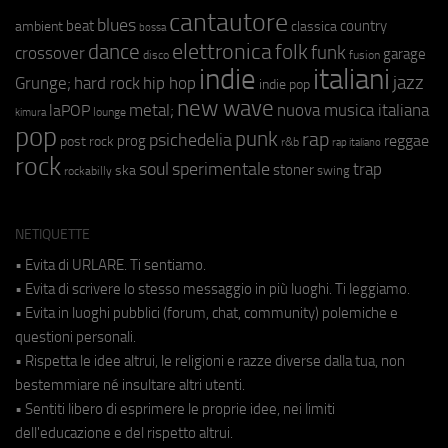
cantautore
blues
beat
country
ambient
classica
bossa
elettronica
dance
folk
funk
crossover
garage
fusion
disco
indie
italiani
jazz
hip hop
Grunge;
hard rock
indie pop
new wave
metal;
nuova musica italiana
laPOP
lounge
kimura
pop
punk
rap
psichedelia
reggae
prog
post rock
r&b
rap italiano
rock
soul
sperimentale
trap
stoner
ska
swing
rockabilly
NETIQUETTE
• Evita di URLARE. Ti sentiamo.
• Evita di scrivere lo stesso messaggio in più luoghi. Ti leggiamo.
• Evita in luoghi pubblici (forum, chat, community) polemiche e
questioni personali.
• Rispetta le idee altrui, le religioni e razze diverse dalla tua, non
bestemmiare né insultare altri utenti.
• Sentiti libero di esprimere le proprie idee, nei limiti
dell'educazione e del rispetto altrui.