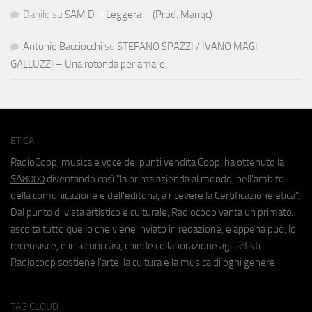
Danilo
su
SAM D – Leggera – (Prod. Manqc)
Antonio Bacciocchi
su
STEFANO SPAZZI / IVANO MAGI
GALLUZZI – Una rotonda per amare
ETICA
RadioCoop, musica e voce dei punti vendita Coop, ha ottenuto la
SA8000
diventando così "la prima azienda al mondo, nell'ambito
della comunicazione e dell'editoria, a ricevere la Certificazione etica".
Dal punto di vista artistico e culturale, Radiocoop vanta un primato:
ascolta tutto quello che viene inviato in redazione, e appena può, lo
recensisce, e in alcuni casi, chiede collaborazione agli artisti.
Radiocoop sostiene l'arte, la cultura e la musica di ogni genere.
TAG CLOUD