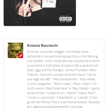
Antonio Bacciocchi
Scrittore, musicista, blogger. Ha militato come
batterista in una ventina di gruppi (tra cui Not Moving,
Link Quartet, Lilith), incidendo una cinquantina di dischi
e suonando in tutta Italia, Europa e USA e aprendo per
Clash, Iggy and the Stooges, Johnny Thunders, Manu
Chao etc. Ha scritto una decina di libri tra cui "Uscito
vivo dagli anni 80", "Mod Generations", "Paul Weller,
L’uomo cangiante", "Rock n Goal", "Rock n Spor"t, Gil
Scott-Heron Il Bob Dylan Nero" e "Ray Charles- Il genio
senza tempo". Collabora con i mensili “Classic Rock”,
"Vinile" e i quotidiani “Il Manifesto” e “Libertà”. E' tra i
giurati del Premio Tenco e del Rockol Awards. Da sedici
anni aggiorna quotidianamente il suo blog