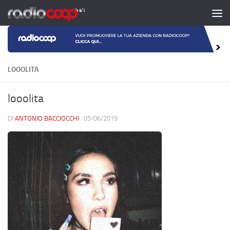
Salta al contenuto
LOOOLITA
looolita
DI
ANTONIO BACCIOCCHI
·
05/06/2019