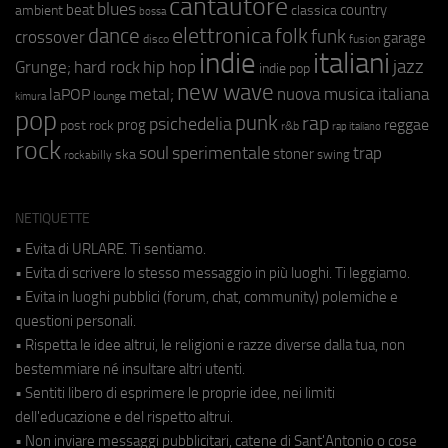
cantautore
blues
beat
country
ambient
classica
bossa
elettronica
dance
folk
funk
crossover
garage
fusion
disco
indie
italiani
jazz
hip hop
Grunge;
hard rock
indie pop
new wave
nuova musica italiana
metal;
laPOP
lounge
kimura
pop
punk
rap
psichedelia
reggae
prog
post rock
r&b
rap italiano
rock
soul
sperimentale
trap
stoner
ska
swing
rockabilly
NETIQUETTE
• Evita di URLARE. Ti sentiamo.
• Evita di scrivere lo stesso messaggio in più luoghi. Ti leggiamo.
• Evita in luoghi pubblici (forum, chat, community) polemiche e
questioni personali.
• Rispetta le idee altrui, le religioni e razze diverse dalla tua, non
bestemmiare né insultare altri utenti.
• Sentiti libero di esprimere le proprie idee, nei limiti
dell'educazione e del rispetto altrui.
• Non inviare messaggi pubblicitari, catene di Sant'Antonio o cose