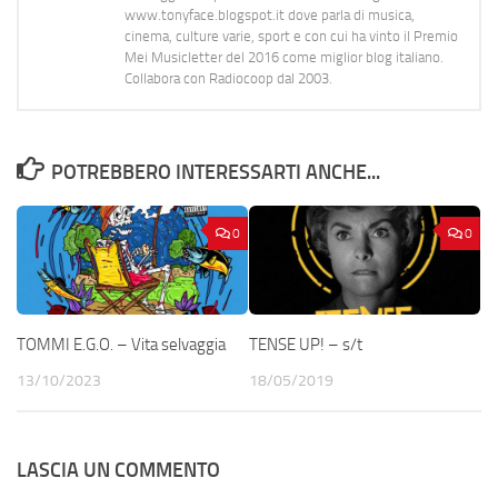
www.tonyface.blogspot.it dove parla di musica,
cinema, culture varie, sport e con cui ha vinto il Premio
Mei Musicletter del 2016 come miglior blog italiano.
Collabora con Radiocoop dal 2003.
POTREBBERO INTERESSARTI ANCHE...
0
0
TOMMI E.G.O. – Vita selvaggia
TENSE UP! – s/t
13/10/2023
18/05/2019
LASCIA UN COMMENTO