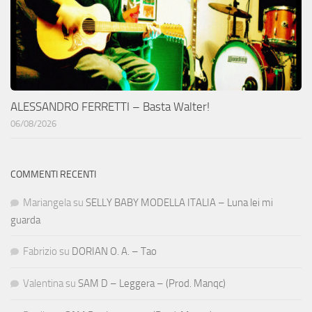
ALESSANDRO FERRETTI – Basta Walter!
06/08/2026
COMMENTI RECENTI
Mariangela
su
SELLY BABY MODELLA ITALIA – Luna lei mi
guarda
Fabrizio
su
DORIAN O. A. – Tao
Valentina
su
SAM D – Leggera – (Prod. Manqc)