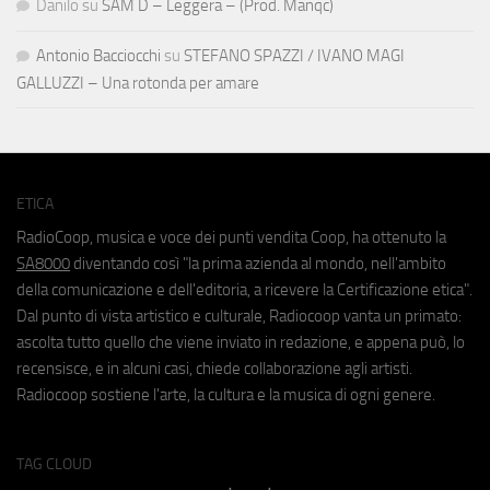
Danilo
su
SAM D – Leggera – (Prod. Manqc)
Antonio Bacciocchi
su
STEFANO SPAZZI / IVANO MAGI
GALLUZZI – Una rotonda per amare
ETICA
RadioCoop, musica e voce dei punti vendita Coop, ha ottenuto la
SA8000
diventando così "la prima azienda al mondo, nell'ambito
della comunicazione e dell'editoria, a ricevere la Certificazione etica".
Dal punto di vista artistico e culturale, Radiocoop vanta un primato:
ascolta tutto quello che viene inviato in redazione, e appena può, lo
recensisce, e in alcuni casi, chiede collaborazione agli artisti.
Radiocoop sostiene l'arte, la cultura e la musica di ogni genere.
TAG CLOUD