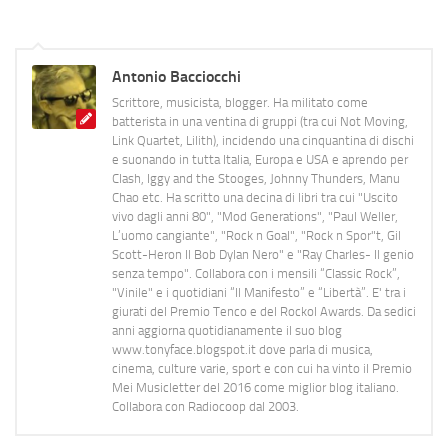
Antonio Bacciocchi
Scrittore, musicista, blogger. Ha militato come
batterista in una ventina di gruppi (tra cui Not Moving,
Link Quartet, Lilith), incidendo una cinquantina di dischi
e suonando in tutta Italia, Europa e USA e aprendo per
Clash, Iggy and the Stooges, Johnny Thunders, Manu
Chao etc. Ha scritto una decina di libri tra cui "Uscito
vivo dagli anni 80", "Mod Generations", "Paul Weller,
L’uomo cangiante", "Rock n Goal", "Rock n Spor"t, Gil
Scott-Heron Il Bob Dylan Nero" e "Ray Charles- Il genio
senza tempo". Collabora con i mensili “Classic Rock”,
"Vinile" e i quotidiani “Il Manifesto” e “Libertà”. E' tra i
giurati del Premio Tenco e del Rockol Awards. Da sedici
anni aggiorna quotidianamente il suo blog
www.tonyface.blogspot.it dove parla di musica,
cinema, culture varie, sport e con cui ha vinto il Premio
Mei Musicletter del 2016 come miglior blog italiano.
Collabora con Radiocoop dal 2003.