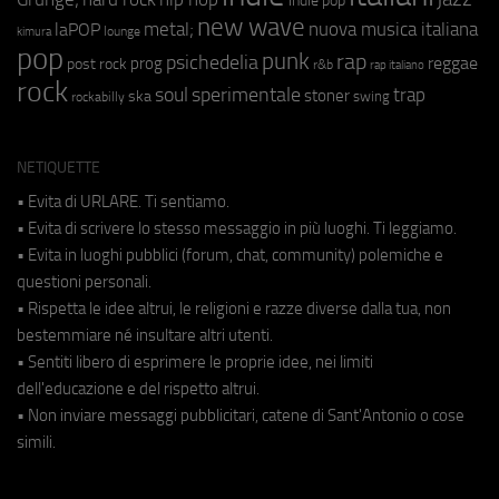
indie pop
new wave
metal;
nuova musica italiana
laPOP
lounge
kimura
pop
punk
rap
psichedelia
reggae
prog
post rock
r&b
rap italiano
rock
soul
sperimentale
trap
stoner
ska
swing
rockabilly
NETIQUETTE
• Evita di URLARE. Ti sentiamo.
• Evita di scrivere lo stesso messaggio in più luoghi. Ti leggiamo.
• Evita in luoghi pubblici (forum, chat, community) polemiche e
questioni personali.
• Rispetta le idee altrui, le religioni e razze diverse dalla tua, non
bestemmiare né insultare altri utenti.
• Sentiti libero di esprimere le proprie idee, nei limiti
dell'educazione e del rispetto altrui.
• Non inviare messaggi pubblicitari, catene di Sant'Antonio o cose
simili.