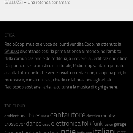
GALLUZZI – Una rotonda per amare
ETICA
RadioCoop, musica e voce dei punti vendita Coop, ha ottenuto la
SA8000
diventando così "la prima azienda al mondo, nell'ambito
della comunicazione e dell'editoria, a ricevere la Certificazione etica".
Dal punto di vista artistico e culturale, Radiocoop vanta un primato:
ascolta tutto quello che viene inviato in redazione, e appena può, lo
recensisce, e in alcuni casi, chiede collaborazione agli artisti.
Radiocoop sostiene l'arte, la cultura e la musica di ogni genere.
TAG CLOUD
cantautore
blues
beat
country
ambient
classica
bossa
elettronica
dance
folk
funk
crossover
garage
fusion
disco
indie
italiani
jazz
hip hop
Grunge;
hard rock