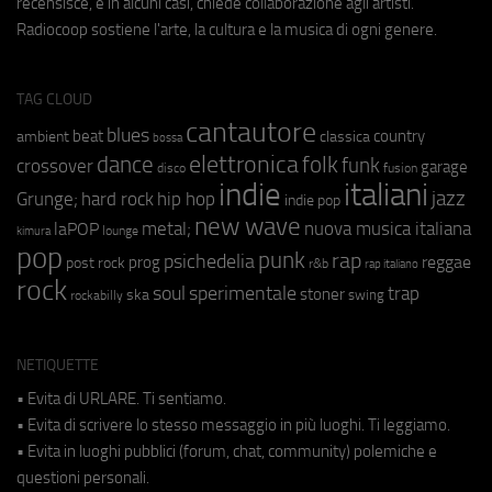
recensisce, e in alcuni casi, chiede collaborazione agli artisti.
Radiocoop sostiene l'arte, la cultura e la musica di ogni genere.
TAG CLOUD
cantautore
blues
beat
country
ambient
classica
bossa
elettronica
dance
folk
funk
crossover
garage
fusion
disco
indie
italiani
jazz
hip hop
Grunge;
hard rock
indie pop
new wave
metal;
nuova musica italiana
laPOP
lounge
kimura
pop
punk
rap
psichedelia
reggae
prog
post rock
r&b
rap italiano
rock
soul
sperimentale
trap
stoner
ska
swing
rockabilly
NETIQUETTE
• Evita di URLARE. Ti sentiamo.
• Evita di scrivere lo stesso messaggio in più luoghi. Ti leggiamo.
• Evita in luoghi pubblici (forum, chat, community) polemiche e
questioni personali.