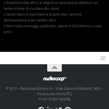
• Rispetta le idee altrui, le religioni e razze diverse dalla tua, non
bestemmiare né insultare altri utenti.
• Sentiti libero di esprimere le proprie idee, nei limiti
dell'educazione e del rispetto altrui.
• Non inviare messaggi pubblicitari, catene di Sant'Antonio o cose
simili.
© 2015 - Radiocoop Edizioni srl - Viale Giacomo Matteotti, 36/b -
Fiorenzuola d'Arda (PC)
P.IVA: 01307190338