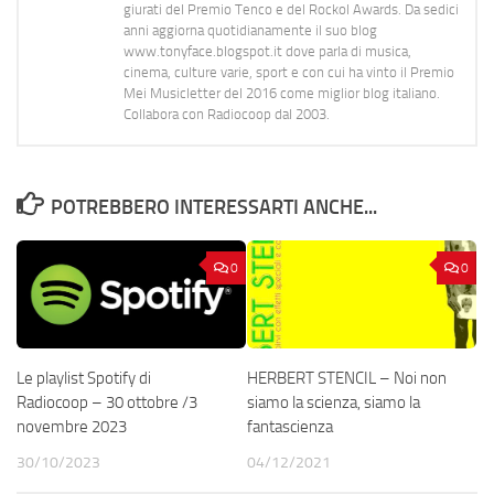
giurati del Premio Tenco e del Rockol Awards. Da sedici
anni aggiorna quotidianamente il suo blog
www.tonyface.blogspot.it dove parla di musica,
cinema, culture varie, sport e con cui ha vinto il Premio
Mei Musicletter del 2016 come miglior blog italiano.
Collabora con Radiocoop dal 2003.
POTREBBERO INTERESSARTI ANCHE...
0
0
Le playlist Spotify di
HERBERT STENCIL – Noi non
Radiocoop – 30 ottobre /3
siamo la scienza, siamo la
novembre 2023
fantascienza
30/10/2023
04/12/2021