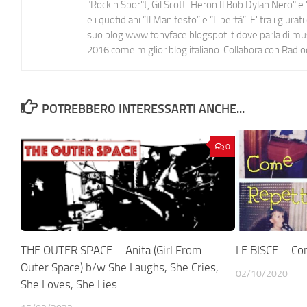
"Rock n Spor"t, Gil Scott-Heron Il Bob Dylan Nero" e "
e i quotidiani “Il Manifesto” e “Libertà”. E' tra i gi
suo blog www.tonyface.blogspot.it dove parla di music
2016 come miglior blog italiano. Collabora con Radi
POTREBBERO INTERESSARTI ANCHE...
0
THE OUTER SPACE – Anita (Girl From
LE BISCE – C
Outer Space) b/w She Laughs, She Cries,
02/10/2020
She Loves, She Lies