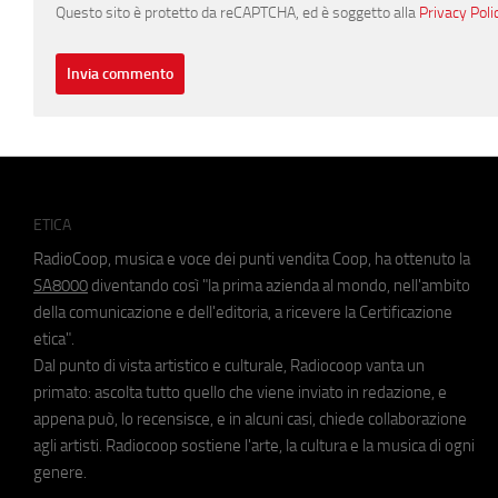
Questo sito è protetto da reCAPTCHA, ed è soggetto alla
Privacy Poli
ETICA
RadioCoop, musica e voce dei punti vendita Coop, ha ottenuto la
SA8000
diventando così "la prima azienda al mondo, nell'ambito
della comunicazione e dell'editoria, a ricevere la Certificazione
etica".
Dal punto di vista artistico e culturale, Radiocoop vanta un
primato: ascolta tutto quello che viene inviato in redazione, e
appena può, lo recensisce, e in alcuni casi, chiede collaborazione
agli artisti. Radiocoop sostiene l'arte, la cultura e la musica di ogni
genere.