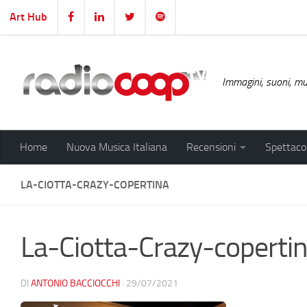
Art Hub
Salta al contenuto
Immagini, suoni, mus
Home
Nuova Musica Italiana
Recensioni
Spettacol
LA-CIOTTA-CRAZY-COPERTINA
La-Ciotta-Crazy-coperti
DI
ANTONIO BACCIOCCHI
·
29/07/2021