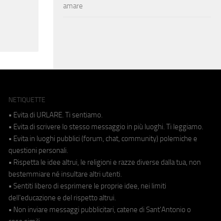
amare
NETIQUETTE
• Evita di URLARE. Ti sentiamo.
• Evita di scrivere lo stesso messaggio in più luoghi. Ti leggiamo.
• Evita in luoghi pubblici (forum, chat, community) polemiche e
questioni personali.
• Rispetta le idee altrui, le religioni e razze diverse dalla tua, non
bestemmiare né insultare altri utenti.
• Sentiti libero di esprimere le proprie idee, nei limiti
dell'educazione e del rispetto altrui.
• Non inviare messaggi pubblicitari, catene di Sant'Antonio o