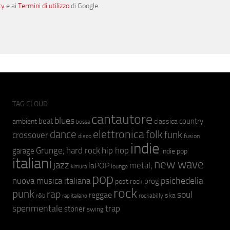
cy
e ai
Termini di utilizzo
di Google.
TAG CLOUD
cantautore
blues
beat
country
ambient
classica
bossa
elettronica
dance
folk
funk
crossover
fusion
disco
indie
hip hop
Grunge;
hard rock
garage
indie pop
italiani
new wave
jazz
metal;
laPOP
lounge
kimura
pop
psichedelia
nuova musica italiana
prog
post rock
rock
punk
rap
soul
reggae
ska
r&b
rockabilly
rap italiano
sperimentale
trap
stoner
swing