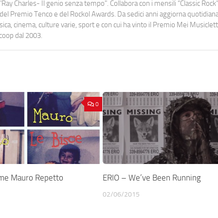
Ray Charles- Il genio senza tempo". Collabora con i mensili “Classic Rock”,
urati del Premio Tenco e del Rockol Awards. Da sedici anni aggiorna quotidia
a, cinema, culture varie, sport e con cui ha vinto il Premio Mei Musiclett
ocoop dal 2003.
0
ome Mauro Repetto
ERIO – We’ve Been Running
02/06/2015