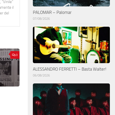
 "Vinile"
namente il
PALOMAR – Palomar
er del
07/08/2026
0
ALESSANDRO FERRETTI – Basta Walter!
06/08/2026