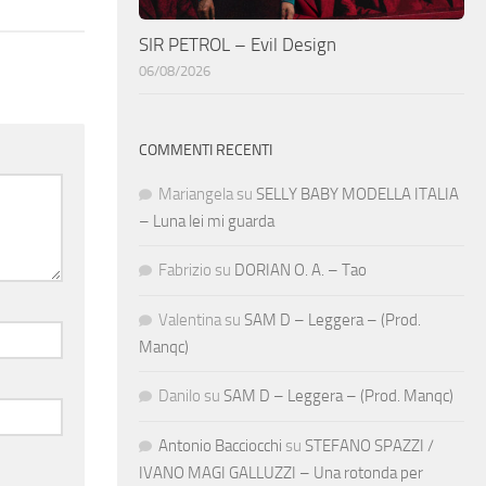
SIR PETROL – Evil Design
06/08/2026
COMMENTI RECENTI
Mariangela
su
SELLY BABY MODELLA ITALIA
– Luna lei mi guarda
Fabrizio
su
DORIAN O. A. – Tao
Valentina
su
SAM D – Leggera – (Prod.
Manqc)
Danilo
su
SAM D – Leggera – (Prod. Manqc)
Antonio Bacciocchi
su
STEFANO SPAZZI /
IVANO MAGI GALLUZZI – Una rotonda per