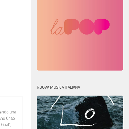
NUOVA MUSICA ITALIANA
idendo una
Manu Chao
 Goal",