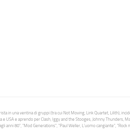
ista in una ventina di gruppi (tra cui Not Moving, Link Quartet, Lilith), inc
uropa e USA e aprendo per Clash, Iggy and the Stooges, Johnny Thunders, 
o dagli anni 80", "Mod Generations", "Paul Weller, L’uomo cangiante", "Rock n