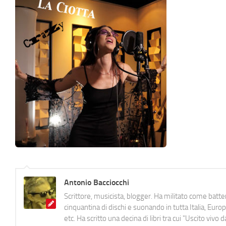
Antonio Bacciocchi
Scrittore, musicista, blogger. Ha militato come batter
cinquantina di dischi e suonando in tutta Italia, E
etc. Ha scritto una decina di libri tra cui "Uscito viv