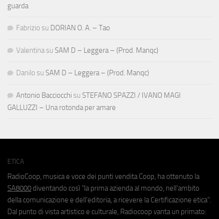
guarda
Fabrizio
su
DORIAN O. A. – Tao
Valentina
su
SAM D – Leggera – (Prod. Manqc)
Danilo
su
SAM D – Leggera – (Prod. Manqc)
Antonio Bacciocchi
su
STEFANO SPAZZI / IVANO MAGI
GALLUZZI – Una rotonda per amare
ETICA
RadioCoop, musica e voce dei punti vendita Coop, ha ottenuto la
SA8000
diventando così "la prima azienda al mondo, nell'ambito
della comunicazione e dell'editoria, a ricevere la Certificazione etica".
Dal punto di vista artistico e culturale, Radiocoop vanta un primato: