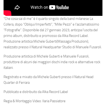
“Che cosa sai di me”
è il quarto singolo della band milanese La
Collera, dopo
“Obliqui/Imperfetti”
,
“Mille Pezzi”
e l’acclamatissimo
“Fotografie”
. Disponibile dal 27 gennaio 2023, anticipa l’uscita del
primo album, distribuito e promosso da
Alka Record Label
.
Produzione artistica
Michele Guberti
(Massaga Produzioni),
realizzato presso il
Natural Headquarter Studio
di Manuele Fusaroli.
Produzione artistica di Michele Guberti e Manuele Fusaroli,
produttore di alcuni dei maggiori dischi indie rock e alternative rock
italiani.
Registrato e mixato da Michele Guberti presso il Natural Head
Quarter di Ferrara
Pubblicato e distribuito da Alka Record Label
Regia & Montaggio Video: Ilaria Passiatore