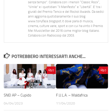
senza tempo". Collabora con i mensili “Classic Rock”,
"Vinile" e i quotidiani “Il Manifesto” e “Libertà”. E' tra i
giurati del Premio Tenco e del Rockol Awards. Da sedici
anni aggiorna quotidianamente il suo blog
www.tonyface.blogspot.it dove parla di musica,
cinema, culture varie, sport e con cui ha vinto il Premio
Mei Musicletter del 2016 come miglior blog italiano.
Collabora con Radiocoop dal 2003.
POTREBBERO INTERESSARTI ANCHE...
0
0
SNEI AP – Cupido
F.U.L.A. – Maldafrica
04/04/2023
11/04/2020