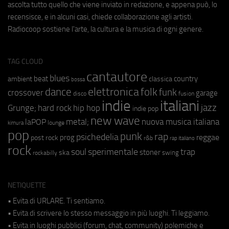
ascolta tutto quello che viene inviato in redazione, e appena può, lo
recensisce, e in alcuni casi, chiede collaborazione agli artisti.
Radiocoop sostiene l'arte, la cultura e la musica di ogni genere.
TAG CLOUD
cantautore
blues
beat
country
ambient
classica
bossa
elettronica
dance
folk
funk
crossover
garage
fusion
disco
indie
italiani
jazz
hip hop
Grunge;
hard rock
indie pop
new wave
metal;
nuova musica italiana
laPOP
lounge
kimura
pop
punk
rap
psichedelia
reggae
prog
post rock
r&b
rap italiano
rock
soul
sperimentale
trap
stoner
ska
swing
rockabilly
NETIQUETTE
• Evita di URLARE. Ti sentiamo.
• Evita di scrivere lo stesso messaggio in più luoghi. Ti leggiamo.
• Evita in luoghi pubblici (forum, chat, community) polemiche e