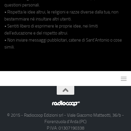
questioni personali.
• Rispetta le idee altrui, le religioni e razze diverse dalla tua, non
bestemmiare né insultare altri utenti.
• Sentiti libero di esprimere le proprie idee, nei limiti
dell'educazione e del rispetto altrui.
• Non inviare messaggi pubblicitari, catene di Sant'Antonio o cose
simili.
© 2015 - Radiocoop Edizioni srl - Viale Giacomo Matteotti, 36/b -
Fiorenzuola d'Arda (PC)
P.IVA: 01307190338