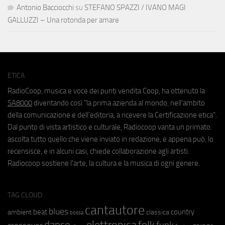
Antonio Bacciocchi
su
STEFANO SPAZZI / IVANO MAGI
GALLUZZI – Una rotonda per amare
ETICA
RadioCoop, musica e voce dei punti vendita Coop, ha ottenuto la
SA8000
diventando così "la prima azienda al mondo, nell'ambito
della comunicazione e dell'editoria, a ricevere la Certificazione etica".
Dal punto di vista artistico e culturale, Radiocoop vanta un primato:
ascolta tutto quello che viene inviato in redazione, e appena può, lo
recensisce, e in alcuni casi, chiede collaborazione agli artisti.
Radiocoop sostiene l'arte, la cultura e la musica di ogni genere.
TAG CLOUD
cantautore
blues
beat
country
ambient
classica
bossa
elettronica
dance
folk