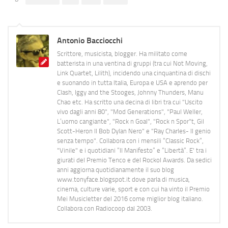
Antonio Bacciocchi
Scrittore, musicista, blogger. Ha militato come
batterista in una ventina di gruppi (tra cui Not Moving,
Link Quartet, Lilith), incidendo una cinquantina di dischi
e suonando in tutta Italia, Europa e USA e aprendo per
Clash, Iggy and the Stooges, Johnny Thunders, Manu
Chao etc. Ha scritto una decina di libri tra cui "Uscito
vivo dagli anni 80", "Mod Generations", "Paul Weller,
L’uomo cangiante", "Rock n Goal", "Rock n Spor"t, Gil
Scott-Heron Il Bob Dylan Nero" e "Ray Charles- Il genio
senza tempo". Collabora con i mensili “Classic Rock”,
"Vinile" e i quotidiani “Il Manifesto” e “Libertà”. E' tra i
giurati del Premio Tenco e del Rockol Awards. Da sedici
anni aggiorna quotidianamente il suo blog
www.tonyface.blogspot.it dove parla di musica,
cinema, culture varie, sport e con cui ha vinto il Premio
Mei Musicletter del 2016 come miglior blog italiano.
Collabora con Radiocoop dal 2003.