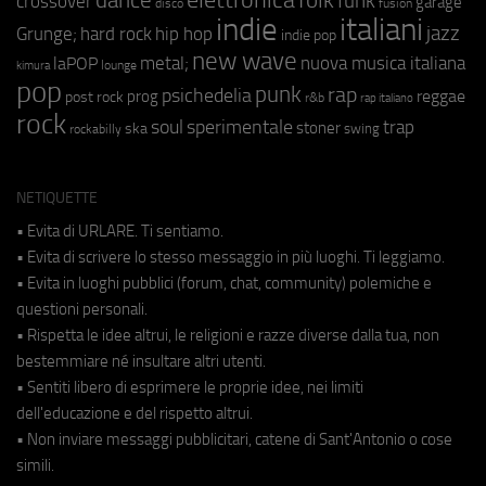
funk
crossover
garage
fusion
disco
indie
italiani
jazz
hip hop
Grunge;
hard rock
indie pop
new wave
metal;
nuova musica italiana
laPOP
lounge
kimura
pop
punk
rap
psichedelia
reggae
prog
post rock
r&b
rap italiano
rock
soul
sperimentale
trap
stoner
ska
swing
rockabilly
NETIQUETTE
• Evita di URLARE. Ti sentiamo.
• Evita di scrivere lo stesso messaggio in più luoghi. Ti leggiamo.
• Evita in luoghi pubblici (forum, chat, community) polemiche e
questioni personali.
• Rispetta le idee altrui, le religioni e razze diverse dalla tua, non
bestemmiare né insultare altri utenti.
• Sentiti libero di esprimere le proprie idee, nei limiti
dell'educazione e del rispetto altrui.
• Non inviare messaggi pubblicitari, catene di Sant'Antonio o cose
simili.