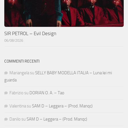
SIR PETROL – Evil Design
06/08/2026
COMMENTI RECENTI
Mariangela
su
SELLY BABY MODELLA ITALIA – Luna lei mi
guarda
Fabrizio
su
DORIAN O. A. – Tao
Valentina
su
SAM D – Leggera – (Prod. Manqc)
Danilo
su
SAM D – Leggera – (Prod. Manqc)