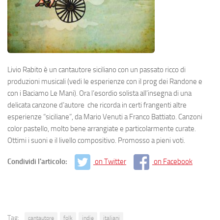
Livio Rabito è un cantautore siciliano con un passato ricco di
produzioni musicali (vedi le esperienze con il prog dei Randone e
con i Baciamo Le Mani). Ora l’esordio solista all’insegna di una
delicata canzone d’autore che ricorda in certi frangenti altre
esperienze “siciliane”, da Mario Venuti a Franco Battiato. Canzoni
color pastello, molto bene arrangiate e particolarmente curate.
Ottimi i suoni e il livello compositivo. Promosso a pieni voti.
Condividi l'articolo:
on Twitter
on Facebook
Tag:
cantautore
folk
indie
italiani