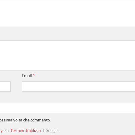
Email
*
prossima volta che commento.
cy
e ai
Termini di utilizzo
di Google.