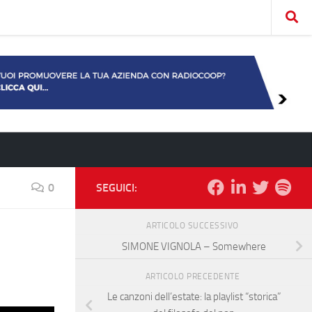
0
SEGUICI:
ARTICOLO SUCCESSIVO
SIMONE VIGNOLA – Somewhere
ARTICOLO PRECEDENTE
Le canzoni dell’estate: la playlist “storica”