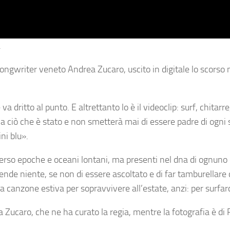
.
songwriter veneto Andrea Zucaro, uscito in digitale lo scorso
dritto al punto. E altrettanto lo è il videoclip: surf, chitarre
, a ciò che è stato e non smetterà mai di essere padre di ogni
ini blu»
.
raverso epoche e oceani lontani, ma presenti nel dna di ognuno 
nde niente, se non di essere ascoltato e di far tamburellare 
na canzone estiva per sopravvivere all’estate, anzi: per surfar
a Zucaro
, che ne ha curato la regia, mentre la fotografia è di