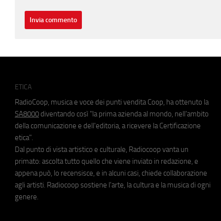
ETICA
RadioCoop, musica e voce dei punti vendita Coop, ha ottenuto la
SA8000
diventando così "la prima azienda al mondo, nell'ambito
della comunicazione e dell'editoria, a ricevere la Certificazione
etica".
Dal punto di vista artistico e culturale, Radiocoop vanta un
primato: ascolta tutto quello che viene inviato in redazione, e
appena può, lo recensisce, e in alcuni casi, chiede collaborazione
agli artisti. Radiocoop sostiene l'arte, la cultura e la musica di ogni
genere.