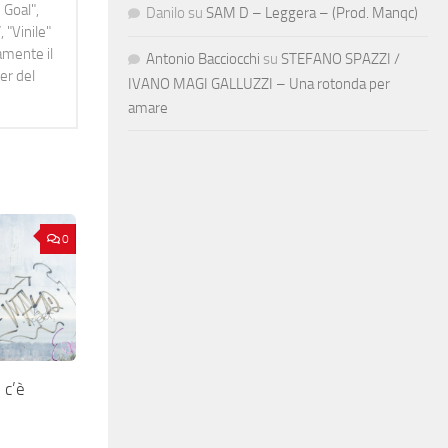
 Goal",
Danilo
su
SAM D – Leggera – (Prod. Manqc)
 "Vinile"
namente il
Antonio Bacciocchi
su
STEFANO SPAZZI /
er del
IVANO MAGI GALLUZZI – Una rotonda per
amare
0
c’è