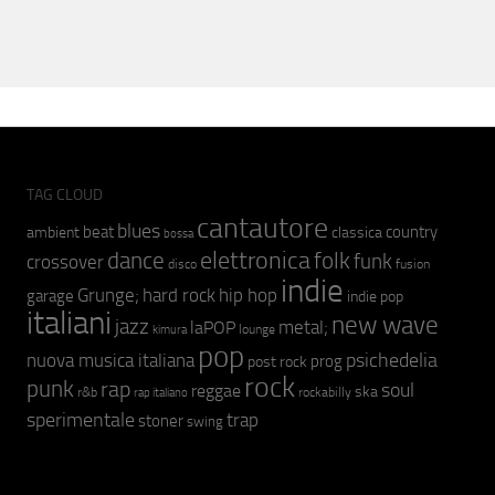
TAG CLOUD
cantautore
blues
beat
country
ambient
classica
bossa
elettronica
dance
folk
funk
crossover
fusion
disco
indie
hip hop
Grunge;
hard rock
garage
indie pop
italiani
new wave
jazz
metal;
laPOP
lounge
kimura
pop
psichedelia
nuova musica italiana
prog
post rock
rock
punk
rap
soul
reggae
ska
r&b
rockabilly
rap italiano
sperimentale
trap
stoner
swing