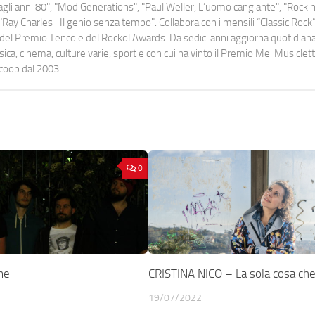
o dagli anni 80", "Mod Generations", "Paul Weller, L’uomo cangiante", "Rock n
Ray Charles- Il genio senza tempo". Collabora con i mensili “Classic Rock”,
urati del Premio Tenco e del Rockol Awards. Da sedici anni aggiorna quotidia
a, cinema, culture varie, sport e con cui ha vinto il Premio Mei Musiclett
ocoop dal 2003.
0
me
CRISTINA NICO – La sola cosa che 
19/07/2022