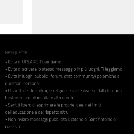
NETIQUETTE
• Evita di URLARE. Ti sentiamo.
• Evita di scrivere lo stesso messaggio in più luoghi. Ti leggiamo.
• Evita in luoghi pubblici (forum, chat, community) polemiche e
questioni personali.
• Rispetta le idee altrui, le religioni e razze diverse dalla tua, non
bestemmiare né insultare altri utenti.
• Sentiti libero di esprimere le proprie idee, nei limiti
dell'educazione e del rispetto altrui.
• Non inviare messaggi pubblicitari, catene di Sant'Antonio o
cose simili.