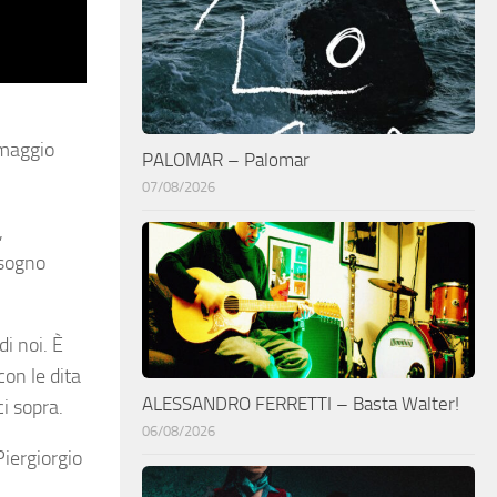
 maggio
PALOMAR – Palomar
07/08/2026
,
 sogno
di noi. È
con le dita
ALESSANDRO FERRETTI – Basta Walter!
ci sopra.
06/08/2026
Piergiorgio