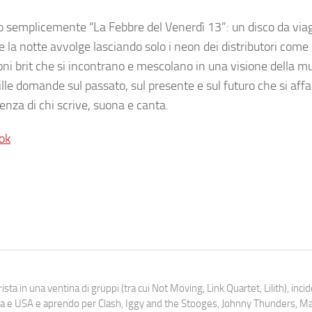
ato semplicemente “
La Febbre del Venerdì 13
”: un disco da via
 la notte avvolge lasciando solo i neon dei distributori com
ioni brit che si incontrano e mescolano in una visione della m
mille domande sul passato, sul presente e sul futuro che si aff
enza di chi scrive, suona e canta.
ok
ista in una ventina di gruppi (tra cui Not Moving, Link Quartet, Lilith), inc
uropa e USA e aprendo per Clash, Iggy and the Stooges, Johnny Thunders, 