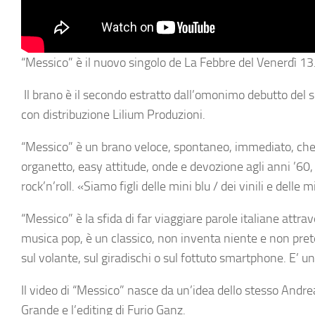
“
Messico
” è il nuovo singolo de
La Febbre del Venerdì 13
Il brano è il secondo estratto dall’omonimo debutto del 
con distribuzione
Lilium Produzioni
.
“
Messico
” è un brano veloce, spontaneo, immediato, che va 
organetto,
easy attitude
, onde e devozione agli anni ’60
rock’n’roll.
«Siamo figli delle mini blu / dei vinili e delle m
“
Messico
” è la sfida di far viaggiare parole italiane att
musica pop, è un classico, non inventa niente e non prete
sul volante, sul giradischi o sul fottuto smartphone. E’ u
Il video di “
Messico
” nasce da un’idea dello stesso
Andre
Grande
e l’editing di
Furio Ganz
.