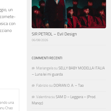
ggio, un
e comete-
usica con
acciano
SIR PETROL – Evil Design
06/08/2026
COMMENTI RECENTI
Mariangela
su
SELLY BABY MODELLA ITALIA
– Luna lei mi guarda
Fabrizio
su
DORIAN O. A. – Tao
Valentina
su
SAM D – Leggera – (Prod.
idendo una
Manqc)
Manu Chao