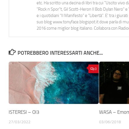
etc. Ha scritto una decina di libri tra cui "Uscito viv
"Rock n Spor"t, Gil Scott-Heron Il Bob Dylan Nero" e "
e i quotidiani “Il Manifesto” e “Libertà”. E' tra i gi
suo blog www.tonyface.blogspot.it dove parla di music
2016 come miglior blog italiano. Collabora con Radi
POTREBBERO INTERESSARTI ANCHE...
0
ISTERESI – Ol3
WASA – Emo
27/03/2022
03/06/2018