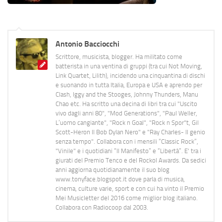
Antonio Bacciocchi
Scrittore, musicista, blogger. Ha militato come
batterista in una ventina di gruppi (tra cui Not Moving,
Link Quartet, Lilith), incidendo una cinquantina di dischi
e suonando in tutta Italia, Europa e USA e aprendo per
Clash, Iggy and the Stooges, Johnny Thunders, Manu
Chao etc. Ha scritto una decina di libri tra cui "Uscito
vivo dagli anni 80", "Mod Generations", "Paul Weller,
L’uomo cangiante", "Rock n Goal", "Rock n Spor"t, Gil
Scott-Heron Il Bob Dylan Nero" e "Ray Charles- Il genio
senza tempo". Collabora con i mensili “Classic Rock”,
"Vinile" e i quotidiani “Il Manifesto” e “Libertà”. E' tra i
giurati del Premio Tenco e del Rockol Awards. Da sedici
anni aggiorna quotidianamente il suo blog
www.tonyface.blogspot.it dove parla di musica,
cinema, culture varie, sport e con cui ha vinto il Premio
Mei Musicletter del 2016 come miglior blog italiano.
Collabora con Radiocoop dal 2003.