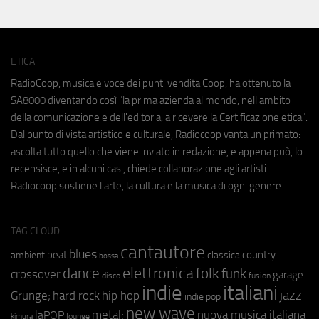
ETICA
RadioCoop, musica e voce dei punti vendita Coop, ha ottenuto la
SA8000
diventando così "la prima azienda al mondo, nell'ambito
della comunicazione e dell'editoria, a ricevere la Certificazione etica".
Dal punto di vista artistico e culturale, Radiocoop vanta un primato:
ascolta tutto quello che viene inviato in redazione, e appena può, lo
recensisce, e in alcuni casi, chiede collaborazione agli artisti.
Radiocoop sostiene l'arte, la cultura e la musica di ogni genere.
TAG CLOUD
cantautore
blues
beat
country
ambient
classica
bossa
elettronica
dance
folk
funk
crossover
garage
fusion
disco
indie
italiani
jazz
hip hop
Grunge;
hard rock
indie pop
new wave
metal;
nuova musica italiana
laPOP
lounge
kimura