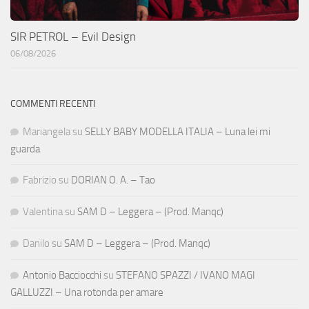
SIR PETROL – Evil Design
06/08/2026
COMMENTI RECENTI
Mariangela
su
SELLY BABY MODELLA ITALIA – Luna lei mi
guarda
Fabrizio
su
DORIAN O. A. – Tao
Valentina
su
SAM D – Leggera – (Prod. Manqc)
Danilo
su
SAM D – Leggera – (Prod. Manqc)
Antonio Bacciocchi
su
STEFANO SPAZZI / IVANO MAGI
GALLUZZI – Una rotonda per amare