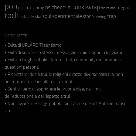
pop
punk
rap
psichedelia
reggae
prog
post rock
r&b
rap italiano
rock
soul
sperimentale
trap
stoner
ska
swing
rockabilly
NETIQUETTE
• Evita di URLARE. Ti sentiamo.
• Evita di scrivere lo stesso messaggio in più luoghi. Ti leggiamo.
• Evita in luoghi pubblici (forum, chat, community) polemiche e
questioni personali.
• Rispetta le idee altrui, le religioni e razze diverse dalla tua, non
bestemmiare né insultare altri utenti.
• Sentiti libero di esprimere le proprie idee, nei limiti
dell'educazione e del rispetto altrui.
• Non inviare messaggi pubblicitari, catene di Sant'Antonio o cose
simili.