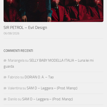
SIR PETROL – Evil Design
06/08/2026
COMMENTI RECENTI
Mariangela
su
SELLY BABY MODELLA ITALIA – Luna lei mi
guarda
Fabrizio
su
DORIAN O. A. – Tao
Valentina
su
SAM D – Leggera – (Prod. Manqc)
Danilo
su
SAM D – Leggera – (Prod. Manqc)