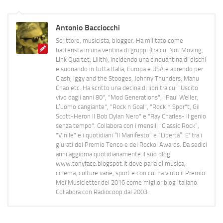
Antonio Bacciocchi
Scrittore, musicista, blogger. Ha militato come
batterista in una ventina di gruppi (tra cui Not Moving,
Link Quartet, Lilith), incidendo una cinquantina di dischi
e suonando in tutta Italia, Europa e USA e aprendo per
Clash, Iggy and the Stooges, Johnny Thunders, Manu
Chao etc. Ha scritto una decina di libri tra cui "Uscito
vivo dagli anni 80", "Mod Generations", "Paul Weller,
L’uomo cangiante", "Rock n Goal", "Rock n Spor"t, Gil
Scott-Heron Il Bob Dylan Nero" e "Ray Charles- Il genio
senza tempo". Collabora con i mensili “Classic Rock”,
"Vinile" e i quotidiani “Il Manifesto” e “Libertà”. E' tra i
giurati del Premio Tenco e del Rockol Awards. Da sedici
anni aggiorna quotidianamente il suo blog
www.tonyface.blogspot.it dove parla di musica,
cinema, culture varie, sport e con cui ha vinto il Premio
Mei Musicletter del 2016 come miglior blog italiano.
Collabora con Radiocoop dal 2003.