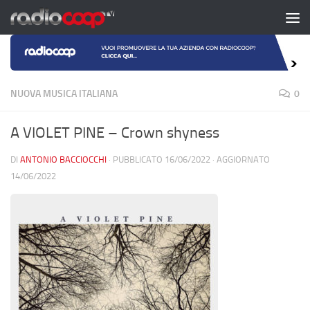
Salta al contenuto
NUOVA MUSICA ITALIANA
0
A VIOLET PINE – Crown shyness
DI
ANTONIO BACCIOCCHI
· PUBBLICATO
16/06/2022
· AGGIORNATO
14/06/2022