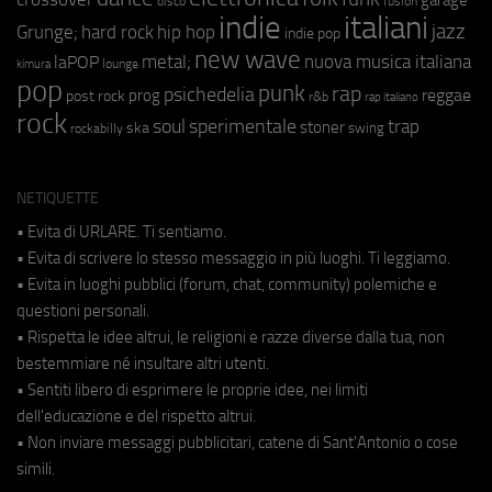
fusion
disco
indie
italiani
jazz
hip hop
Grunge;
hard rock
indie pop
new wave
metal;
nuova musica italiana
laPOP
lounge
kimura
pop
punk
rap
psichedelia
reggae
prog
post rock
r&b
rap italiano
rock
soul
sperimentale
trap
stoner
ska
swing
rockabilly
NETIQUETTE
• Evita di URLARE. Ti sentiamo.
• Evita di scrivere lo stesso messaggio in più luoghi. Ti leggiamo.
• Evita in luoghi pubblici (forum, chat, community) polemiche e
questioni personali.
• Rispetta le idee altrui, le religioni e razze diverse dalla tua, non
bestemmiare né insultare altri utenti.
• Sentiti libero di esprimere le proprie idee, nei limiti
dell'educazione e del rispetto altrui.
• Non inviare messaggi pubblicitari, catene di Sant'Antonio o cose
simili.