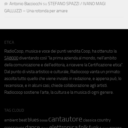
Antonio Bacciocchi
su
STEFANO SPAZZI / IVANO MAGI
GALLUZZI – Una rotonda per amare
ETICA
RadioCoop, musica e voce dei punti vendita Coop, ha ottenuto la
SA8000
diventando così "la prima azienda al mondo, nell'ambito
della comunicazione e dell'editoria, a ricevere la Certificazione etica".
Dal punto di vista artistico e culturale, Radiocoop vanta un primato:
ascolta tutto quello che viene inviato in redazione, e appena può, lo
recensisce, e in alcuni casi, chiede collaborazione agli artisti.
Radiocoop sostiene l'arte, la cultura e la musica di ogni genere.
TAG CLOUD
cantautore
blues
beat
country
ambient
classica
bossa
elettronica
dance
folk
funk
crossover
garage