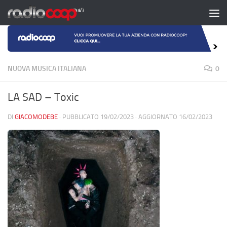
Salta al contenuto
NUOVA MUSICA ITALIANA
0
LA SAD – Toxic
DI
GIACOMODEBE
· PUBBLICATO
19/02/2023
· AGGIORNATO
16/02/2023