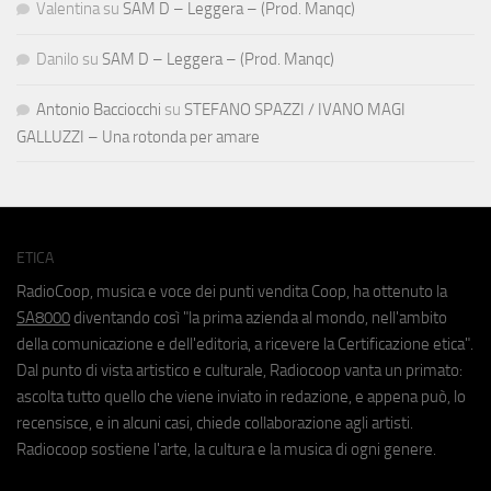
Valentina
su
SAM D – Leggera – (Prod. Manqc)
Danilo
su
SAM D – Leggera – (Prod. Manqc)
Antonio Bacciocchi
su
STEFANO SPAZZI / IVANO MAGI
GALLUZZI – Una rotonda per amare
ETICA
RadioCoop, musica e voce dei punti vendita Coop, ha ottenuto la
SA8000
diventando così "la prima azienda al mondo, nell'ambito
della comunicazione e dell'editoria, a ricevere la Certificazione etica".
Dal punto di vista artistico e culturale, Radiocoop vanta un primato:
ascolta tutto quello che viene inviato in redazione, e appena può, lo
recensisce, e in alcuni casi, chiede collaborazione agli artisti.
Radiocoop sostiene l'arte, la cultura e la musica di ogni genere.