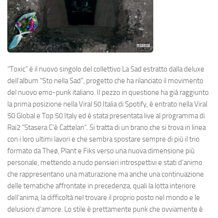
“Toxic” è il nuovo singolo del collettivo La Sad estratto dalla deluxe
dell’album “Sto nella Sad”, progetto che ha rilanciato il movimento
del nuovo emo-punk italiano. Il pezzo in questione ha già raggiunto
la prima posizione nella Viral 50 Italia di Spotify, è entrato nella Viral
50 Global e Top 50 Italy ed è stata presentata live al programma di
Rai2 “Stasera C’è Cattelan”. Si tratta di un brano che si trova in linea
con i loro ultimi lavori e che sembra spostare sempre di più il trio
formato da Theø, Plant e Fiks verso una nuova dimensione più
personale, mettendo a nudo pensieri introspettivi e stati d’animo
che rappresentano una maturazione ma anche una continuazione
delle tematiche affrontate in precedenza, quali la lotta interiore
dell’anima, la difficoltà nel trovare il proprio posto nel mondo e le
delusioni d’amore. Lo stile è prettamente punk che ovviamente è