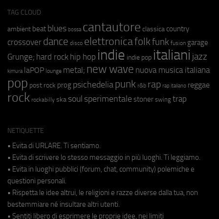
TAG CLOUD
cantautore
blues
beat
country
ambient
classica
bossa
elettronica
dance
folk
funk
crossover
garage
fusion
disco
indie
italiani
jazz
hip hop
Grunge;
hard rock
indie pop
new wave
metal;
nuova musica italiana
laPOP
lounge
kimura
pop
punk
rap
psichedelia
reggae
prog
post rock
r&b
rap italiano
rock
soul
sperimentale
trap
stoner
ska
swing
rockabilly
NETIQUETTE
• Evita di URLARE. Ti sentiamo.
• Evita di scrivere lo stesso messaggio in più luoghi. Ti leggiamo.
• Evita in luoghi pubblici (forum, chat, community) polemiche e
questioni personali.
• Rispetta le idee altrui, le religioni e razze diverse dalla tua, non
bestemmiare né insultare altri utenti.
• Sentiti libero di esprimere le proprie idee, nei limiti