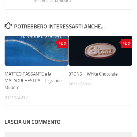
importanza: la musica!
POTREBBERO INTERESSARTI ANCHE...
0
0
MATTEO PASSANTE e la
3TONS – White Chocolate
MALAORCHESTRA – Il grande
26/11/2017
stupore
01/11/2017
LASCIA UN COMMENTO