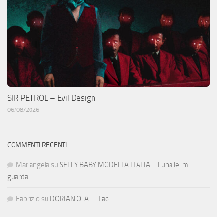
SIR PETROL – Evil Design
06/08/2026
COMMENTI RECENTI
Mariangela
su
SELLY BABY MODELLA ITALIA – Luna lei mi
guarda
Fabrizio
su
DORIAN O. A. – Tao