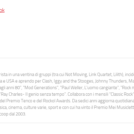
ok
ista in una ventina di gruppi (tra cui Not Moving, Link Quartet, Lilith), inc
uropa e USA e aprendo per Clash, Iggy and the Stooges, Johnny Thunders, 
o dagli anni 80", "Mod Generations", "Paul Weller, L’uomo cangiante", "Rock n
Ray Charles- Il genio senza tempo". Collabora con i mensili “Classic Rock”,
urati del Premio Tenco e del Rockol Awards. Da sedici anni aggiorna quotidia
a, cinema, culture varie, sport e con cui ha vinto il Premio Mei Musiclett
ocoop dal 2003.