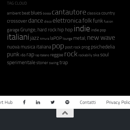
TAG CLOUD
cantautore
blues
beat
country
ambient
classica
bossa
elettronica
dance
folk
funk
crossover
fusion
disco
indie
hip hop
Grunge;
hard rock
garage
indie pop
italiani
new wave
jazz
metal;
laPOP
lounge
kimura
pop
psichedelia
nuova musica italiana
prog
post rock
rock
punk
rap
soul
reggae
ska
r&b
rockabilly
rap italiano
sperimentale
trap
stoner
swing
rt Hub
Contatti
Privacy Poli