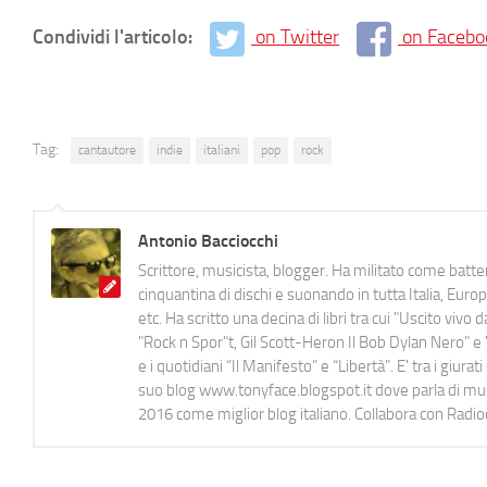
Condividi l'articolo:
on Twitter
on Facebo
Tag:
cantautore
indie
italiani
pop
rock
Antonio Bacciocchi
Scrittore, musicista, blogger. Ha militato come batter
cinquantina di dischi e suonando in tutta Italia, E
etc. Ha scritto una decina di libri tra cui "Uscito viv
"Rock n Spor"t, Gil Scott-Heron Il Bob Dylan Nero" e "
e i quotidiani “Il Manifesto” e “Libertà”. E' tra i gi
suo blog www.tonyface.blogspot.it dove parla di music
2016 come miglior blog italiano. Collabora con Radi