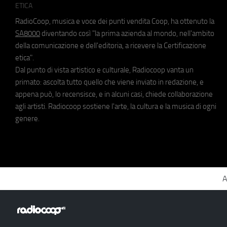
ETICA
RadioCoop, musica e voce dei punti vendita Coop, ha ottenuto la
SA8000
diventando così "la prima azienda al mondo, nell'ambito
della comunicazione e dell'editoria, a ricevere la Certificazione
etica".
Dal punto di vista artistico e culturale, Radiocoop vanta un
primato: ascolta tutto quello che viene inviato in redazione, e
appena può, lo recensisce, e in alcuni casi, chiede collaborazione
agli artisti. Radiocoop sostiene l'arte, la cultura e la musica di ogni
genere.
A