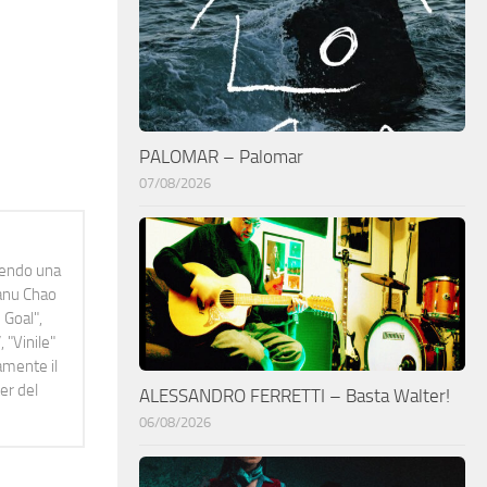
PALOMAR – Palomar
07/08/2026
idendo una
Manu Chao
 Goal",
 "Vinile"
namente il
er del
ALESSANDRO FERRETTI – Basta Walter!
06/08/2026