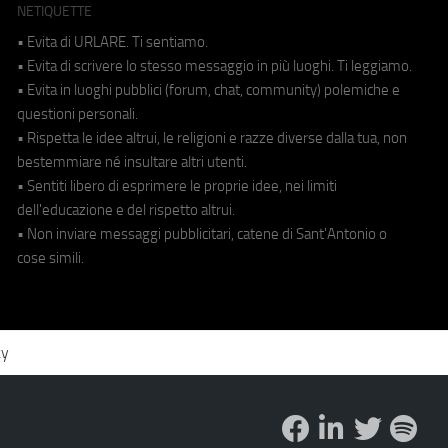
NETIQUETTE
• Evita di URLARE. Ti sentiamo.
• Evita di scrivere lo stesso messaggio in più luoghi. Ti leggiamo.
• Evita in luoghi pubblici (forum, chat, community) polemiche e
questioni personali.
• Rispetta le idee altrui, le religioni e razze diverse dalla tua, non
bestemmiare né insultare altri utenti.
• Sentiti libero di esprimere le proprie idee, nei limiti
dell'educazione e del rispetto altrui.
• Non inviare messaggi pubblicitari, catene di Sant'Antonio o
cose simili.
cy