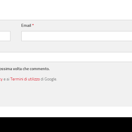
Email
*
prossima volta che commento.
cy
e ai
Termini di utilizzo
di Google.