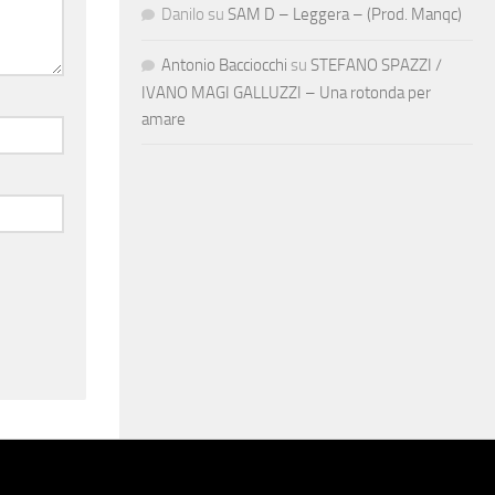
Danilo
su
SAM D – Leggera – (Prod. Manqc)
Antonio Bacciocchi
su
STEFANO SPAZZI /
IVANO MAGI GALLUZZI – Una rotonda per
amare