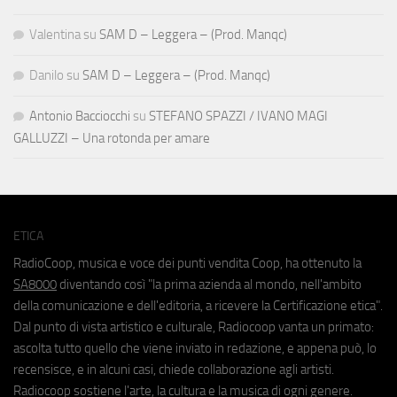
Valentina
su
SAM D – Leggera – (Prod. Manqc)
Danilo
su
SAM D – Leggera – (Prod. Manqc)
Antonio Bacciocchi
su
STEFANO SPAZZI / IVANO MAGI
GALLUZZI – Una rotonda per amare
ETICA
RadioCoop, musica e voce dei punti vendita Coop, ha ottenuto la
SA8000
diventando così "la prima azienda al mondo, nell'ambito
della comunicazione e dell'editoria, a ricevere la Certificazione etica".
Dal punto di vista artistico e culturale, Radiocoop vanta un primato:
ascolta tutto quello che viene inviato in redazione, e appena può, lo
recensisce, e in alcuni casi, chiede collaborazione agli artisti.
Radiocoop sostiene l'arte, la cultura e la musica di ogni genere.