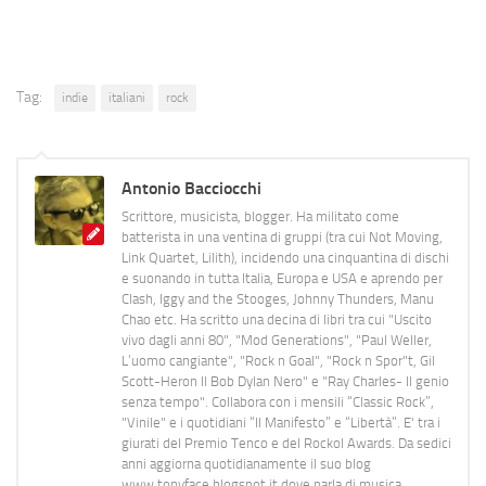
Tag:
indie
italiani
rock
Antonio Bacciocchi
Scrittore, musicista, blogger. Ha militato come
batterista in una ventina di gruppi (tra cui Not Moving,
Link Quartet, Lilith), incidendo una cinquantina di dischi
e suonando in tutta Italia, Europa e USA e aprendo per
Clash, Iggy and the Stooges, Johnny Thunders, Manu
Chao etc. Ha scritto una decina di libri tra cui "Uscito
vivo dagli anni 80", "Mod Generations", "Paul Weller,
L’uomo cangiante", "Rock n Goal", "Rock n Spor"t, Gil
Scott-Heron Il Bob Dylan Nero" e "Ray Charles- Il genio
senza tempo". Collabora con i mensili “Classic Rock”,
"Vinile" e i quotidiani “Il Manifesto” e “Libertà”. E' tra i
giurati del Premio Tenco e del Rockol Awards. Da sedici
anni aggiorna quotidianamente il suo blog
www.tonyface.blogspot.it dove parla di musica,