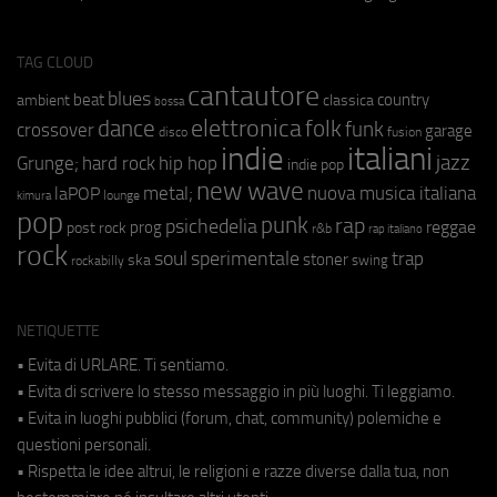
TAG CLOUD
cantautore
blues
beat
country
ambient
classica
bossa
elettronica
dance
folk
funk
crossover
garage
fusion
disco
indie
italiani
jazz
hip hop
Grunge;
hard rock
indie pop
new wave
metal;
nuova musica italiana
laPOP
lounge
kimura
pop
punk
rap
psichedelia
reggae
prog
post rock
r&b
rap italiano
rock
soul
sperimentale
trap
stoner
ska
swing
rockabilly
NETIQUETTE
• Evita di URLARE. Ti sentiamo.
• Evita di scrivere lo stesso messaggio in più luoghi. Ti leggiamo.
• Evita in luoghi pubblici (forum, chat, community) polemiche e
questioni personali.
• Rispetta le idee altrui, le religioni e razze diverse dalla tua, non