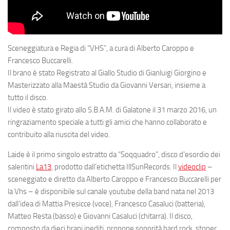
Sceneggiatura e Regia di “VHS”, a cura di Alberto Caroppo e
Francesco Buccarelli.
Il brano è stato Registrato al Giallo Studio di Gianluigi Giorgino e
Masterizzato alla Maestà Studio da Giovanni Versari, insieme a
tutto il disco.
Il video è stato girato allo S.B.A.M. di Galatone il 31 marzo 2016, un
ringraziamento speciale a tutti gli amici che hanno collaborato e
contribuito alla riuscita del video.
Laide
è il primo singolo estratto da “
Soqquadro
”, disco d’esordio dei
salentini
La13
, prodotto dall’etichetta
IllSunRecords
. Il
videoclip
–
sceneggiato e diretto da
Alberto Caroppo
e
Francesco Buccarelli
per
la
Vhs
– è disponibile sul canale youtube della band nata nel 2013
dall’idea di Mattia Presicce (voce), Francesco Casaluci (batteria),
Matteo Resta (basso) e Giovanni Casaluci (chitarra). Il disco,
composto da dieci brani inediti, propone sonorità hard rock, stoner,