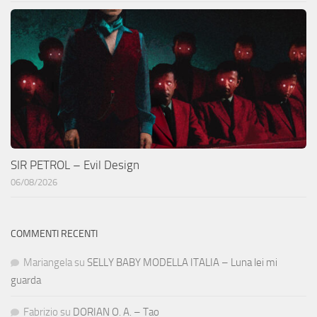
SIR PETROL – Evil Design
06/08/2026
COMMENTI RECENTI
Mariangela
su
SELLY BABY MODELLA ITALIA – Luna lei mi
guarda
Fabrizio
su
DORIAN O. A. – Tao