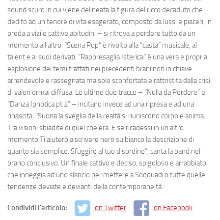
sound scuro in cui viene delineata la figura del ricco decaduto che –
dedito ad un tenore di vita esagerato, composto da lussi e piaceri, in
preda a vizi e cattive abitudini – si ritrova a perdere tutto da un
momento all’altro. “
Scena Pop
” è rivolto alla “casta” musicale, al
talent e ai suoi derivati. “
Rappresaglia Isterica
” è una vera e propria
esplosione dei temi trattati nei precedenti brani non in chiave
arrendevole e rassegnata ma solo sconfortata e rattristita dalla crisi
di valori ormai diffusa. Le ultime due tracce – “
Nulla da Perdere
” e
“
Danza Ipnotica pt.2
” – incitano invece ad una ripresa e ad una
rinascita. “Suona la sveglia della realtà si riuniscono corpo e anima.
Tra visioni sbiadite di quel che era. E se ricadessi in un altro
momento Ti aiuterò a scrivere nero su bianco la descrizione di
quanto sia semplice. Sfuggire al tuo disordine”, canta la band nel
brano conclusivo. Un finale cattivo e deciso, spigoloso e arrabbiato
che inneggia ad uno slancio per mettere a Soqquadro tutte quelle
tendenze deviate e devianti della contemporaneità.
Condividi l'articolo:
on Twitter
on Facebook