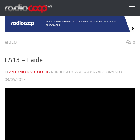
Salta al contenuto
VIDEO
0
LA13 – Laide
DI
ANTONIO BACCIOCCHI
· PUBBLICATO
27/05/2016
· AGGIORNATO
03/04/2017