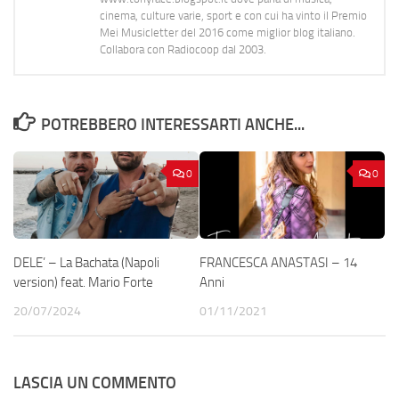
cinema, culture varie, sport e con cui ha vinto il Premio
Mei Musicletter del 2016 come miglior blog italiano.
Collabora con Radiocoop dal 2003.
POTREBBERO INTERESSARTI ANCHE...
0
0
DELE’ – La Bachata (Napoli
FRANCESCA ANASTASI – 14
version) feat. Mario Forte
Anni
20/07/2024
01/11/2021
LASCIA UN COMMENTO