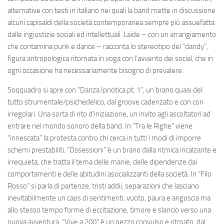
alternative con testi in italiano nei quali la band mette in discussione
alcuni capisaldi della società contemporanea sempre più assuefatta
dalle ingiustizie sociali ed intellettuali.
Laide
– con un arrangiamento
che contamina punk e dance – racconta lo stereotipo del “
dandy
”,
figura antropologica ritornata in voga con l’avvento dei social, che in
ogni occasione ha necessariamente bisogno di prevalere.
Soqquadro si apre con “
Danza Ipnotica pt. 1
”, un brano quasi del
tutto strumentale/psichedelico, dal groove cadenzato e con cori
irregolari. Una sorta di rito d’iniziazione, un invito agli ascoltatori ad
entrare nel mondo sonoro della band. In “
Tra le Righe
” viene
“innescata” la protesta contro chi cerca in tutti i modi di imporre
schemi prestabiliti. “
Ossessioni
” è un brano dalla ritmica incalzante e
irrequieta, che tratta il tema delle manie, delle dipendenze dai
comportamenti e delle abitudini asocializzanti della società. In “
Filo
Rosso
” si parla di partenze, tristi addii, separazioni che lasciano
inevitabilmente un caos di sentimenti, vuoto, paura e angoscia ma
allo stesso tempo forme di eccitazione, timore e slancio verso una
nuova avventura. “
Vive a 200
” è un pezzo convulso e ritmato, dal