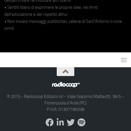
bestemmiare né insultare altri utenti.
• Sentiti libero di esprimere le proprie idee, nei limiti
dell'educazione e del rispetto altrui.
• Non inviare messaggi pubblicitari, catene di Sant'Antonio o cose
simili.
© 2015 - Radiocoop Edizioni srl - Viale Giacomo Matteotti, 36/b -
Fiorenzuola d'Arda (PC)
P.IVA: 01307190338