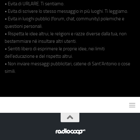
• Evita di URLARE. Ti sentiamo.
• Evita di scrivere lo stesso messaggio in più luoghi. Ti leggiamo.
• Evita in luoghi pubblici (forum, chat, community) polemiche e
questioni personali.
• Rispetta le idee altrui, le religioni e razze diverse dalla tua, non
bestemmiare né insultare altri utenti.
• Sentiti libero di esprimere le proprie idee, nei limiti
dell'educazione e del rispetto altrui.
• Non inviare messaggi pubblicitari, catene di Sant'Antonio o cose
simili.