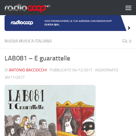
Salta al contenuto
NUOVA MUSICA ITALIANA
0
LAB081 – E guarattelle
DI
ANTONIO BACCIOCCHI
· PUBBLICATO
04/12/2017
· AGGIORNATO
30/11/2017