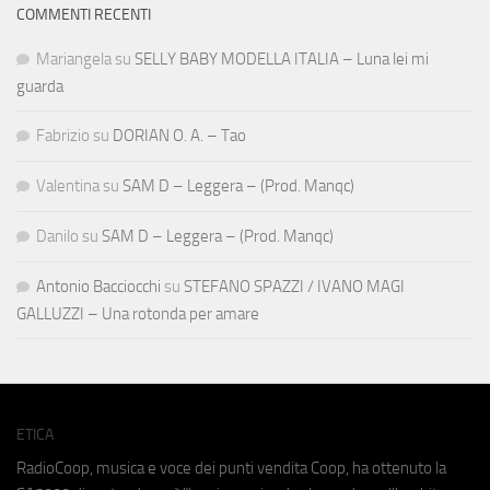
COMMENTI RECENTI
Mariangela
su
SELLY BABY MODELLA ITALIA – Luna lei mi
guarda
Fabrizio
su
DORIAN O. A. – Tao
Valentina
su
SAM D – Leggera – (Prod. Manqc)
Danilo
su
SAM D – Leggera – (Prod. Manqc)
Antonio Bacciocchi
su
STEFANO SPAZZI / IVANO MAGI
GALLUZZI – Una rotonda per amare
ETICA
RadioCoop, musica e voce dei punti vendita Coop, ha ottenuto la