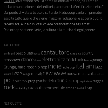
SA8000
diventando così "la prima azienda al mondo, nell'ambito
della comunicazione e dell'editoria, a ricevere la Certificazione etica".
Dal punto di vista artistico e culturale, Radiocoop vanta un primato:
ascolta tutto quello che viene inviato in redazione, e appena può, lo
recensisce, e in alcuni casi, chiede collaborazione agli artisti.
Radiocoop sostiene l'arte, la cultura e la musica di ogni genere.
TAG CLOUD
cantautore
blues
beat
country
ambient
classica
bossa
elettronica
dance
folk
funk
crossover
garage
fusion
disco
indie
italiani
jazz
hip hop
Grunge;
hard rock
indie pop
new wave
metal;
nuova musica italiana
laPOP
lounge
kimura
pop
punk
rap
psichedelia
reggae
prog
post rock
r&b
rap italiano
rock
soul
sperimentale
trap
stoner
ska
swing
rockabilly
NETIQUETTE