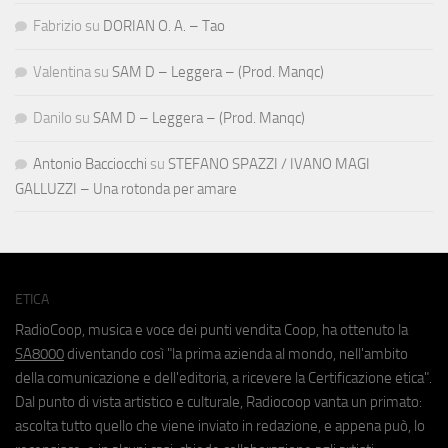
Fabrizio
su
DORIAN O. A. – Tao
Valentina
su
SAM D – Leggera – (Prod. Manqc)
Danilo
su
SAM D – Leggera – (Prod. Manqc)
Antonio Bacciocchi
su
STEFANO SPAZZI / IVANO MAGI
GALLUZZI – Una rotonda per amare
ETICA
RadioCoop, musica e voce dei punti vendita Coop, ha ottenuto la
SA8000
diventando così "la prima azienda al mondo, nell'ambito
della comunicazione e dell'editoria, a ricevere la Certificazione etica".
Dal punto di vista artistico e culturale, Radiocoop vanta un primato:
ascolta tutto quello che viene inviato in redazione, e appena può, lo