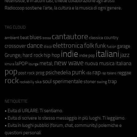
recensisce, e in alcuni casi, chiede collaborazione agli artisti.
Radiocoop sostiene l'arte, la cultura e la musica di ogni genere.
TAG CLOUD
cantautore
blues
beat
country
ambient
classica
bossa
elettronica
dance
folk
funk
crossover
garage
fusion
disco
indie
italiani
jazz
hip hop
Grunge;
hard rock
indie pop
new wave
metal;
nuova musica italiana
laPOP
lounge
kimura
pop
punk
rap
psichedelia
reggae
prog
post rock
r&b
rap italiano
rock
soul
sperimentale
trap
stoner
ska
swing
rockabilly
NETIQUETTE
• Evita di URLARE. Ti sentiamo.
• Evita di scrivere lo stesso messaggio in più luoghi. Ti leggiamo.
• Evita in luoghi pubblici (forum, chat, community) polemiche e
questioni personali.