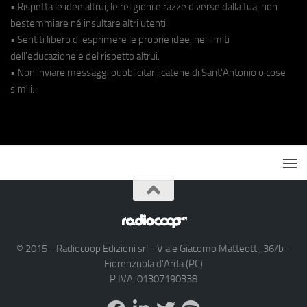
• Rispetta le idee altrui, le religioni e razze diverse dalla tua, non
bestemmiare né insultare altri utenti.
• Sentiti libero di esprimere le proprie idee, nei limiti
dell'educazione e del rispetto altrui.
• Non inviare messaggi pubblicitari, catene di Sant'Antonio o cose
simili.
© 2015 - Radiocoop Edizioni srl - Viale Giacomo Matteotti, 36/b -
Fiorenzuola d'Arda (PC)
P.IVA: 01307190338